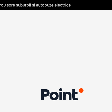
rou spre suburbii și autobuze electrice