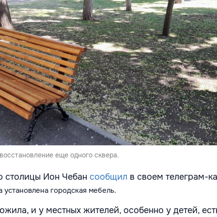
восстановление еще одного сквера.
р столицы Ион Чебан
сообщил
в своем телеграм-ка
а установлена г
ородская мебель.
а ожила, и у местных жителей, особенно у детей, ес