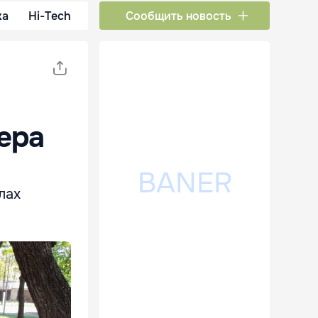
ка
Hi-Tech
Сообщить новость
ера
лах