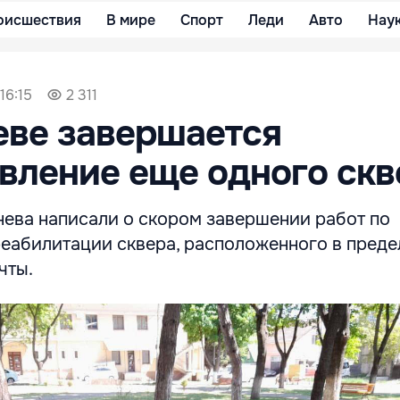
оисшествия
В мире
Спорт
Леди
Авто
Нау
16:15
2 311
еве завершается
вление еще одного скв
ева написали о скором завершении работ по
реабилитации сквера, расположенного в преде
чты.