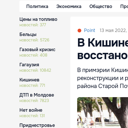
Политика
Экономика
Общество
Пр
Цены на топливо
новостей:
377
13 мая 2022, 
Point
Бельцы
В Кишин
новостей:
5726
Газовый кризис
восстано
новостей:
408
Гагаузия
В примэрии Кишин
новостей:
10842
реконструкции и 
Кишинев
района Старой По
новостей:
771
ДТП в Молдове
новостей:
7823
Нет войне
новостей:
131
Приднестровье