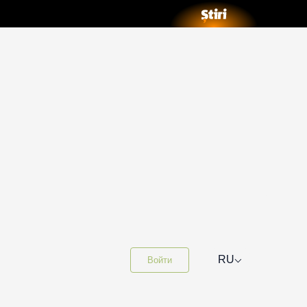
⌵
RU
Войти