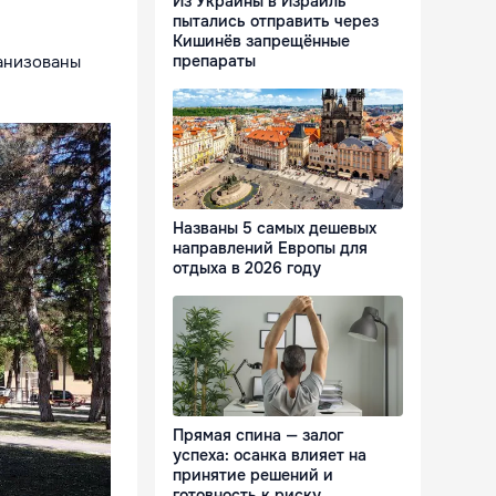
Из Украины в Израиль
пытались отправить через
Кишинёв запрещённые
препараты
ганизованы
Названы 5 самых дешевых
направлений Европы для
отдыха в 2026 году
Прямая спина — залог
успеха: осанка влияет на
принятие решений и
готовность к риску