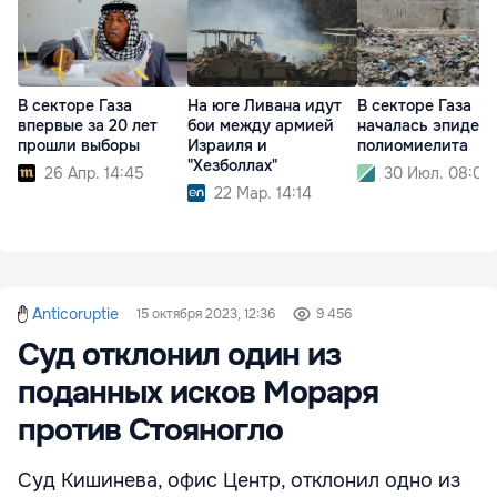
В секторе Газа
На юге Ливана идут
В секторе Газа
впервые за 20 лет
бои между армией
началась эпидем
прошли выборы
Израиля и
полиомиелита
"Хезболлах"
26 Апр. 14:45
30 Июл. 08:01
22 Мар. 14:14
Anticoruptie
15 октября 2023, 12:36
9 456
Суд отклонил один из
поданных исков Мораря
против Стояногло
Суд Кишинева, офис Центр, отклонил одно из