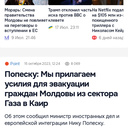
Морарь: Смена
Трамп отклонил часть
На Netflix подали
правительства
иска против BBC о
на $105 млн из-за
Молдовы не повлияет
клевете
похищенного
на переговоры о
триллера с
17 Июл. 23:11
вступлении в ЕС
Николасом Кейд
9 Июл. 21:46
6 дней назад
Point
15 октября 2023, 12:24
8 069
Попеску: Мы прилагаем
усилия для эвакуации
граждан Молдовы из сектора
Газа в Каир
Об этом сообщил министр иностранных дел и
европейской интеграции Нику Попеску.