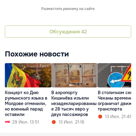
Разместить рекламу на сайте
Обсуждения
42
Похожие новости
Концерт ко Дню
В аэропорту
В столичном сект
румынского языка в
Кишинёва изъяли
Чеканы временно
Молдове отменили,
незадекларированны
ограничат движе
но военный парад
е 28 тысяч евро у
транспорта
оставили
двух пассажиров
13 Июл. 21:49
29 Июл. 13:51
13 Июл. 21:16