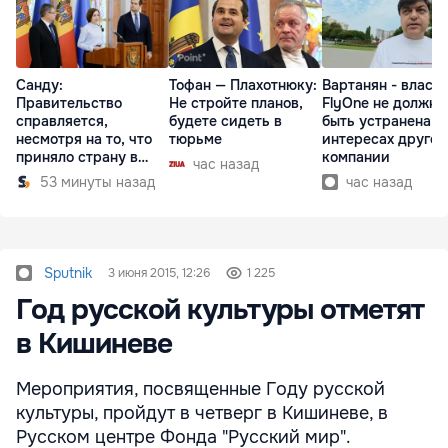
Санду:
Тофан — Плахотнюку:
Вартанян - властя
Правительство
Не стройте планов,
FlyOne не должна
справляется,
будете сидеть в
быть устранена в
несмотря на то, что
тюрьме
интересах другой
приняло страну в
компании
час назад
разгар кризиса
53 минуты назад
час назад
Sputnik
3 июня 2015, 12:26
1 225
Год русской культуры отметят
в Кишиневе
Мероприятия, посвященные Году русской
культуры, пройдут в четверг в Кишиневе, в
Русском центре Фонда "Русский мир".