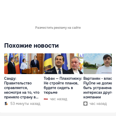
Разместить рекламу на сайте
Похожие новости
Санду:
Тофан — Плахотнюку:
Вартанян - властя
Правительство
Не стройте планов,
FlyOne не должна
справляется,
будете сидеть в
быть устранена в
несмотря на то, что
тюрьме
интересах другой
приняло страну в
компании
час назад
разгар кризиса
53 минуты назад
час назад