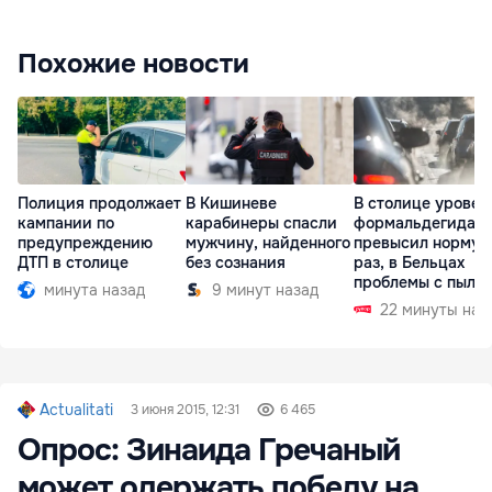
Похожие новости
Полиция продолжает
В Кишиневе
В столице уровен
кампании по
карабинеры спасли
формальдегида
предупреждению
мужчину, найденного
превысил норму в
ДТП в столице
без сознания
раз, в Бельцах
проблемы с пыль
минута назад
9 минут назад
22 минуты наз
Actualitati
3 июня 2015, 12:31
6 465
Опрос: Зинаида Гречаный
может одержать победу на