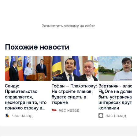
Разместить рекламу на сайте
Похожие новости
Санду:
Тофан — Плахотнюку:
Вартанян - властя
Правительство
Не стройте планов,
FlyOne не должна
справляется,
будете сидеть в
быть устранена в
несмотря на то, что
тюрьме
интересах другой
приняло страну в
компании
час назад
разгар кризиса
час назад
час назад