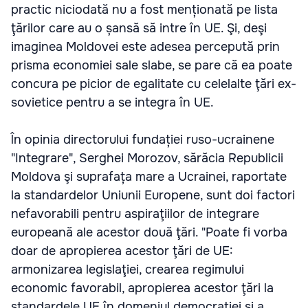
practic niciodată nu a fost menționată pe lista
ţărilor care au o șansă să intre în UE. Şi, deşi
imaginea Moldovei este adesea percepută prin
prisma economiei sale slabe, se pare că ea poate
concura pe picior de egalitate cu celelalte ţări ex-
sovietice pentru a se integra în UE.
În opinia directorului fundației ruso-ucrainene
"Integrare", Serghei Morozov, sărăcia Republicii
Moldova şi suprafața mare a Ucrainei, raportate
la standardelor Uniunii Europene, sunt doi factori
nefavorabili pentru aspiraţiilor de integrare
europeană ale acestor două ţări. "Poate fi vorba
doar de apropierea acestor ţări de UE:
armonizarea legislaţiei, crearea regimului
economic favorabil, apropierea acestor ţări la
standardele UE în domeniul democraţiei şi a