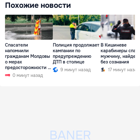
Похожие новости
Спасатели
Полиция продолжает
В Кишиневе
напомнили
кампании по
карабинеры спас
гражданам Молдовы
предупреждению
мужчину, найден
о мерах
ДТП в столице
без сознания
предосторожности на
9 минут назад
17 минут назад
время непогоды
0 минут назад