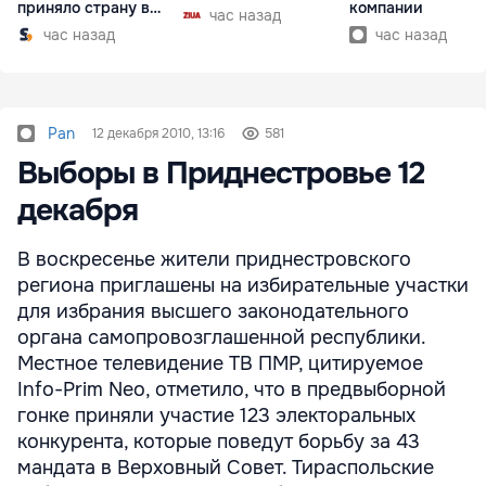
приняло страну в
компании
час назад
разгар кризиса
час назад
час назад
Pan
12 декабря 2010, 13:16
581
Выборы в Приднестровье 12
декабря
В воскресенье жители приднестровского
региона приглашены на избирательные участки
для избрания высшего законодательного
органа самопровозглашенной республики.
Местное телевидение ТВ ПМР, цитируемое
Info-Prim Neo, отметило, что в предвыборной
гонке приняли участие 123 электоральных
конкурента, которые поведут борьбу за 43
мандата в Верховный Совет. Тираспольские