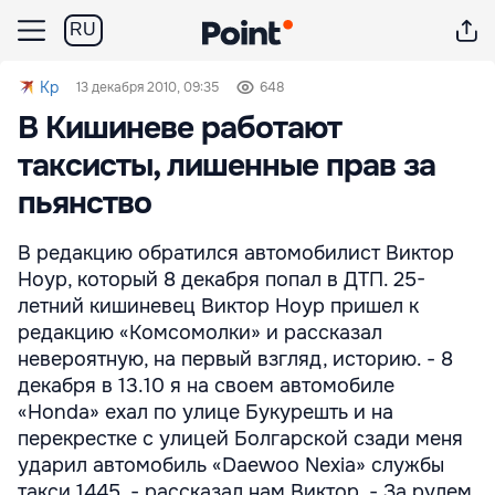
RU
Kp
13 декабря 2010, 09:35
648
В Кишиневе работают
таксисты, лишенные прав за
пьянство
В редакцию обратился автомобилист Виктор
Ноур, который 8 декабря попал в ДТП. 25-
летний кишиневец Виктор Ноур пришел к
редакцию «Комсомолки» и рассказал
невероятную, на первый взгляд, историю. - 8
декабря в 13.10 я на своем автомобиле
«Honda» ехал по улице Букурешть и на
перекрестке с улицей Болгарской сзади меня
ударил автомобиль «Daewoo Nexia» службы
такси 1445, - рассказал нам Виктор. - За рулем