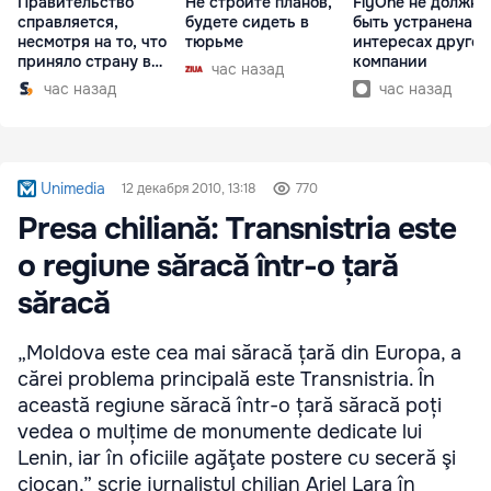
Правительство
Не стройте планов,
FlyOne не должна
справляется,
будете сидеть в
быть устранена в
несмотря на то, что
тюрьме
интересах другой
приняло страну в
компании
час назад
разгар кризиса
час назад
час назад
Unimedia
12 декабря 2010, 13:18
770
Presa chiliană: Transnistria este
o regiune săracă într-o țară
săracă
„Moldova este cea mai săracă țară din Europa, a
cărei problema principală este Transnistria. În
această regiune săracă într-o țară săracă poți
vedea o mulțime de monumente dedicate lui
Lenin, iar în oficiile agăţate postere cu seceră şi
ciocan,” scrie jurnalistul chilian Ariel Lara în