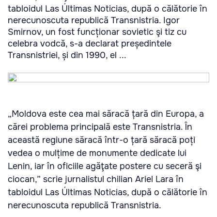
tabloidul Las Últimas Noticias, după o călătorie în
nerecunoscuta republică Transnistria. Igor
Smirnov, un fost funcționar sovietic şi tiz cu
celebra vodcă, s-a declarat președintele
Transnistriei, și din 1990, el ...
„Moldova este cea mai săracă țară din Europa, a
cărei problema principală este Transnistria. În
această regiune săracă într-o țară săracă poți
vedea o mulțime de monumente dedicate lui
Lenin, iar în oficiile agăţate postere cu seceră şi
ciocan,” scrie jurnalistul chilian Ariel Lara în
tabloidul Las Últimas Noticias, după o călătorie în
nerecunoscuta republică Transnistria.