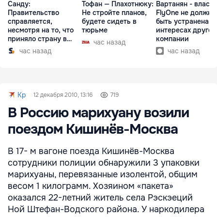
Санду:
Тофан — Плахотнюку:
Вартанян - властя
Правительство
Не стройте планов,
FlyOne не должна
справляется,
будете сидеть в
быть устранена в
несмотря на то, что
тюрьме
интересах другой
приняло страну в
компании
час назад
разгар кризиса
час назад
час назад
Kp
12 декабря 2010, 13:16
719
В Россию марихуану возили
поездом Кишинёв-Москва
В 17- м вагоне поезда Кишинёв-Москва
сотрудники полиции обнаружили 3 упаковки
марихуаны, перевязанные изолентой, общим
весом 1 килограмм. Хозяином «пакета»
оказался 22-летний житель села Рэскэеций
Ной Штефан-Водского района. У наркодилера