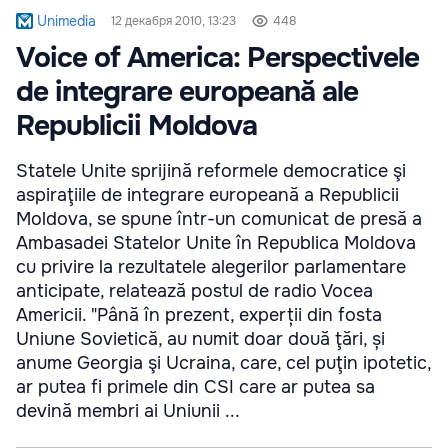
Unimedia
12 декабря 2010, 13:23
448
Voice of America: Perspectivele
de integrare europeană ale
Republicii Moldova
Statele Unite sprijină reformele democratice şi
aspiraţiile de integrare europeană a Republicii
Moldova, se spune într-un comunicat de presă a
Ambasadei Statelor Unite în Republica Moldova
cu privire la rezultatele alegerilor parlamentare
anticipate, relatează postul de radio Vocea
Americii. "Până în prezent, experții din fosta
Uniune Sovietică, au numit doar două ţări, și
anume Georgia şi Ucraina, care, cel puţin ipotetic,
ar putea fi primele din CSI care ar putea sa
devină membri ai Uniunii ...