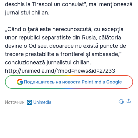
deschis la Tiraspol un consulat", mai menţionează
jurnalistul chilian.
„Când o ţară este nerecunoscută, cu excepţia
unor republici separatiste din Rusia, călătoria
devine o Odisee, deoarece nu există puncte de
trecere prestabilite a frontierei şi ambasade,”
concluzionează jurnalistul chilian.
http://unimedia.md/?mod=news&id=27233
Подпишитесь на новости Point.md в Google
Источник
Unimedia