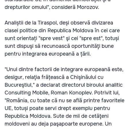
drepturilor omului", consideră Morozov.
Analiștii de la Tiraspol, deși observă divizarea
clasei politice din Republica Moldova în cei care
sunt orientați "spre vest" şi cei "spre est", totuși
sunt dispuşi să recunoască oportunităţi bune
pentru integrarea europeană a țării.
"Unul dintre factorii de integrare europeană este,
desigur, relaţia frățească a Chişinăului cu
Bucureştiul," a declarat directorul biroului analitic
Consulting Mobile, Roman Konoplev. Potrivit lui,
"România, cu toate că nu se află printre favoritele
UE, totuși poate servi drept exemplu pentru
Republica Moldova. Sute de mii de cetăţeni
moldoveni au deja paşapoarte europene. Un