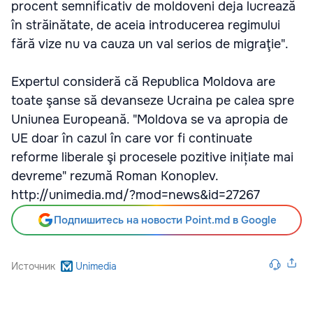
procent semnificativ de moldoveni deja lucrează
în străinătate, de aceia introducerea regimului
fără vize nu va cauza un val serios de migraţie".
Expertul consideră că Republica Moldova are
toate şanse să devanseze Ucraina pe calea spre
Uniunea Europeană. "Moldova se va apropia de
UE doar în cazul în care vor fi continuate
reforme liberale şi procesele pozitive inițiate mai
devreme" rezumă Roman Konoplev.
http://unimedia.md/?mod=news&id=27267
Подпишитесь на новости Point.md в Google
Источник
Unimedia