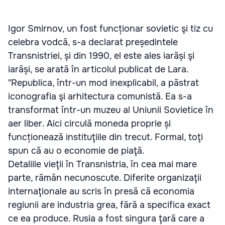
Igor Smirnov, un fost funcționar sovietic şi tiz cu
celebra vodcă, s-a declarat președintele
Transnistriei, și din 1990, el este ales iarăși şi
iarăși, se arată în articolul publicat de Lara.
"Republica, într-un mod inexplicabil, a păstrat
iconografia şi arhitectura comunistă. Ea s-a
transformat într-un muzeu al Uniunii Sovietice în
aer liber. Aici circulă moneda proprie și
funcționează instituţiile din trecut. Formal, toţi
spun că au o economie de piaţă.
Detaliile vieţii în Transnistria, în cea mai mare
parte, rămân necunoscute. Diferite organizaţii
internaţionale au scris în presă că economia
regiunii are industria grea, fără a specifica exact
ce ea produce. Rusia a fost singura ţară care a