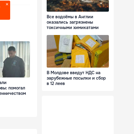
?
Все водоёмы в Англии
оказались загрязнены
токсичными химикатами
В Молдове введут НДС на
зарубежные посылки и сбор
али
в 12 леев
вы: помогал
енничеством