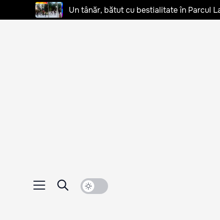
Un tânăr, bătut cu bestialitate în Parcul L