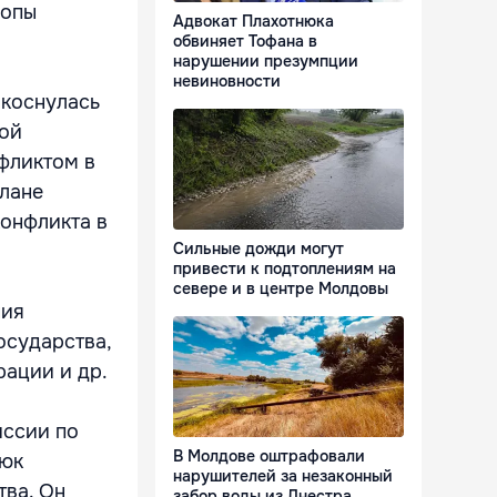
ропы
Адвокат Плахотнюка
обвиняет Тофана в
нарушении презумпции
невиновности
 коснулась
кой
нфликтом в
плане
конфликта в
Сильные дожди могут
привести к подтоплениям на
севере и в центре Молдовы
ния
осударства,
рации и др.
иссии по
В Молдове оштрафовали
нюк
нарушителей за незаконный
тва. Он
забор воды из Днестра