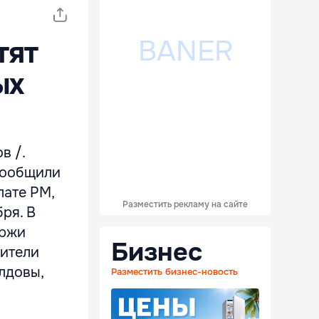
тят
ых
в /.
 сообщили
ате РМ,
Разместить рекламу на сайте
ря. В
иржи
Бизнес
вители
лдовы,
Разместить бизнес-новость