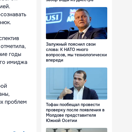
ией.
осознавать
нюк.
спектив
Залужный пояснил свои
отметила,
слова: К НАТО много
ние годы
вопросов, мы технологически
впереди
ого имиджа
рой
аны,
ых проблем
Тофан пообещал провести
проверку после появления в
Молдове представителя
Южной Осетии