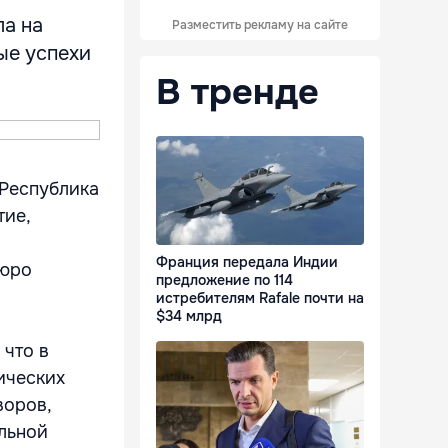
а на
Разместить рекламу на сайте
ые успехи
В тренде
"Республика
тие,
Франция передала Индии
Бюро
предложение по 114
истребителям Rafale почти на
$34 млрд
 что в
ических
воров,
льной