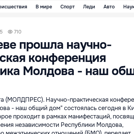
оисшествия
В мире
Спорт
Леди
Авто
Нау
55
710
ве прошла научно-
ская конференция
ика Молдова - наш об
ста (МОЛДПРЕС). Научно-практическая конфер
ова - наш общий дом" состоялась сегодня в К
орое проходит в рамках манифестаций, посвящ
ения независимости Республики Молдова,
о межэтнических отношений (БМО), передает