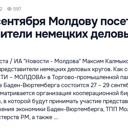
42
597
сентября Молдову посе
ители немецких делов
ста / ИА "Новости - Молдова" Максим Калмыко
представители немецких деловых кругов. Как
СТИ – МОЛДОВА» в Торгово-промышленной пал
 Баден-Вюртемберга состоится 27 – 29 сентяб
сматривается организация кооперационной б
, в которой будут принимать участие предста
жения экономики Баден-Вюртемберга, ТПП Мо
ерств РМ, а также ...