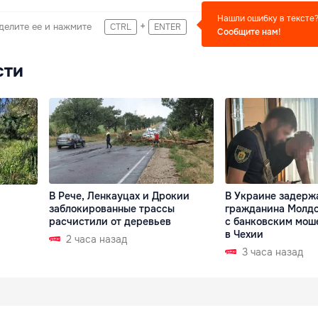
Нашли ошибку в тексте
+
делите ее и нажмите
CTRL
ENTER
Сообщите нам!
сти
В Рече, Ленкауцах и Дрокии
В Украине задерж
заблокированные трассы
гражданина Молдо
расчистили от деревьев
с банковским мош
в Чехии
2 часа назад
3 часа назад