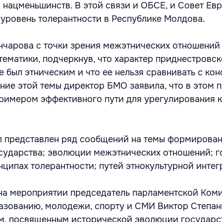
 нацменьшинств. В этой связи и ОБСЕ, и Совет Ев
уровень толерантности в Республике Молдова.
нчарова с точки зрения межэтнических отношений
тематики, подчеркнув, что характер приднестровс
 был этническим и что ее нельзя сравнивать с ко
ние этой темы директор БМО заявила, что в этом 
примером эффективного пути для урегулирования 
л представлен ряд сообщений на темы формирова
сударства; эволюции межэтнических отношений; г
нципах толерантности; путей этнокультурной интег
на мероприятии председатель парламентской Ком
бразованию, молодежи, спорту и СМИ Виктор Степа
м, посвященным исторической эволюции государс