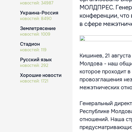
новостей:
34987
МОЛДПРЕС. Генера
Украина-Россия
конференции, что
новостей:
8490
в сфере межэтниче
Землетрясение
новостей:
1009
Стадион
новостей:
119
Кишинев, 21 август
Русский язык
Молдова - наш общи
новостей:
292
которое проходит в
Хорошие новости
провозглашения не
новостей:
1721
межэтнических отн
Генеральный директ
Республике Молдова
отношений. Наша ст
предусматривающих