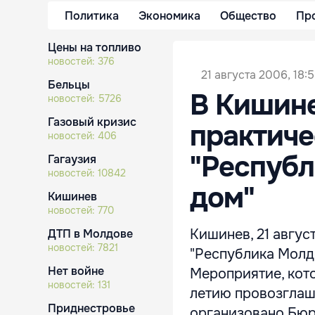
Политика
Экономика
Общество
Пр
Цены на топливо
новостей:
376
21 августа 2006, 18:
Бельцы
В Кишине
новостей:
5726
Газовый кризис
практиче
новостей:
406
"Республ
Гагаузия
новостей:
10842
дом"
Кишинев
новостей:
770
Кишинев, 21 авгу
ДТП в Молдове
новостей:
7821
"Республика Молд
Нет войне
Мероприятие, кот
новостей:
131
летию провозглаш
Приднестровье
организовано Бюр