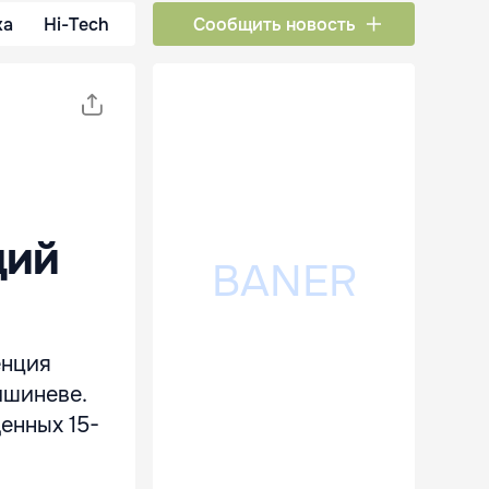
ка
Hi-Tech
Сообщить новость
щий
енция
ишиневе.
енных 15-