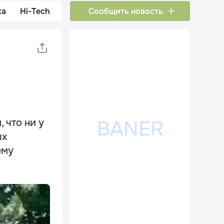
ка
Hi-Tech
Сообщить новость
 что ни у
ых
ему