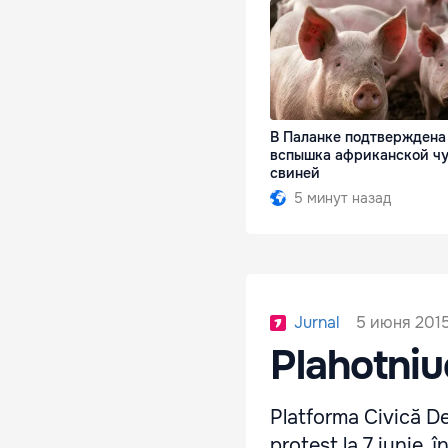
В Паланке подтверждена
вспышка африканской ч
свиней
5 минут назад
5 июня 2015
Jurnal
Plahotniu
Platforma Civică D
protest la 7 iunie, 