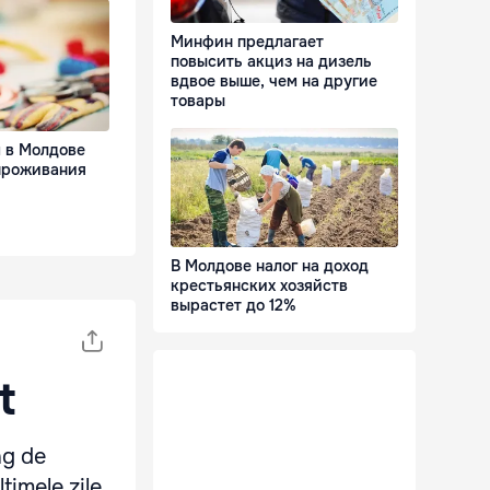
Минфин предлагает
повысить акциз на дизель
вдвое выше, чем на другие
товары
м в Молдове
 проживания
В Молдове налог на доход
крестьянских хозяйств
вырастет до 12%
t
ng de
timele zile