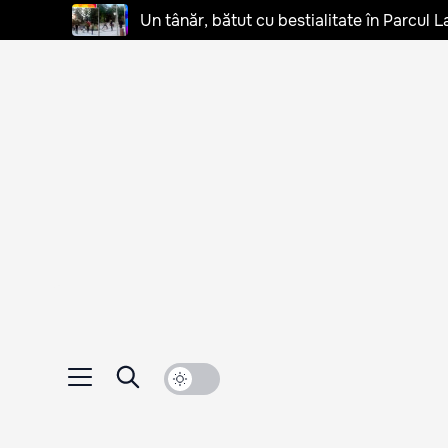
Un tânăr, bătut cu bestialitate în Parcul L