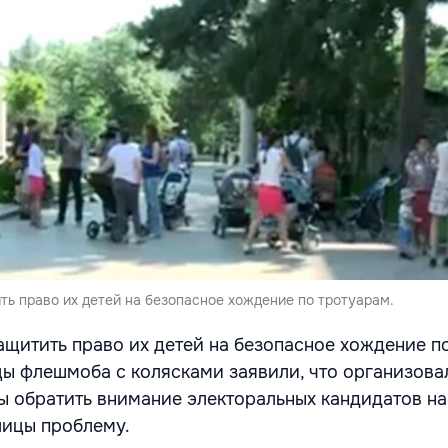
ь право их детей на безопасное хождение по тротуарам.
щитить право их детей на безопасное хождение п
цы флешмоба с колясками заявили, что организова
бы обратить внимание электоральных кандидатов на
лицы проблему.