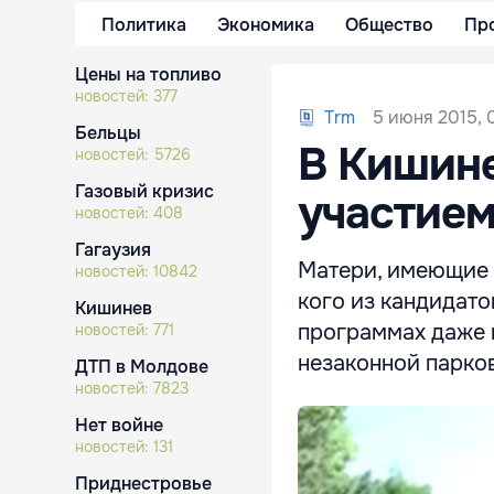
Политика
Экономика
Общество
Пр
Цены на топливо
новостей:
377
5 июня 2015, 
Trm
Бельцы
В Кишин
новостей:
5726
Газовый кризис
участие
новостей:
408
Гагаузия
Матери, имеющие м
новостей:
10842
кого из кандидат
Кишинев
программах даже 
новостей:
771
незаконной парков
ДТП в Молдове
новостей:
7823
Нет войне
новостей:
131
Приднестровье