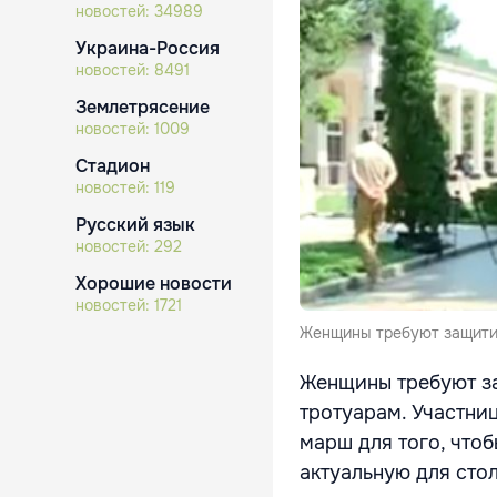
новостей:
34989
Украина-Россия
новостей:
8491
Землетрясение
новостей:
1009
Стадион
новостей:
119
Русский язык
новостей:
292
Хорошие новости
новостей:
1721
Женщины требуют защитит
Женщины требуют за
тротуарам. Участни
марш для того, что
актуальную для сто