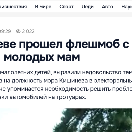
оисшествия
В мире
Спорт
Леди
Авто
Нау
09:29
2 022
еве прошел флешмоб с
м молодых мам
алолетних детей, выразили недовольство тем,
ов на должность мэра Кишинева в электоральн
не упоминается необходимость решить пробл
ки автомобилей на тротуарах.