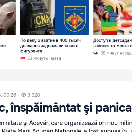
По делу о взятке в 400 тысяч
Доступ к детсада
умы
долларов задержали нового
зависит от места
фигуранта
38 минут назад
23 минуты назад
, 09:26
3 928
c, înspăimântat şi panica
emnitate şi Adevăr, care organizează un nou miti
în Piaţa Marii Adunări Naţionale, a fost supusă în ul