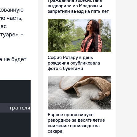
Гражданина Узбекистана
выдворили из Молдовы и
ркованную
запретили въезд на пять лет
ю часть,
нас
туаре», -
София Ротару в день
а не будет
рождения опубликовала
фото с букетами
Европе прогнозируют
рекордное за десятилетие
снижение производства
сахара