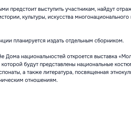
рыми предстоит выступить участникам, найдут отра
истории, культуры, искусства многонационального
ции планируется издать отдельным сборником.
ойе Дома национальностей откроется выставка «Мо
а которой будут представлены национальные костю
спонаты, а также литература, посвященная этноку
ническим отношениям.