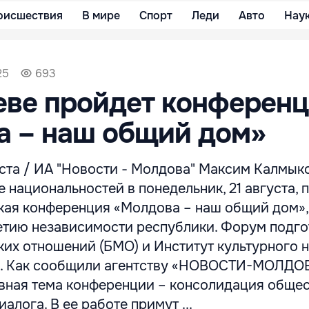
оисшествия
В мире
Спорт
Леди
Авто
Нау
25
693
еве пройдет конферен
а – наш общий дом»
та / ИА "Новости - Молдова" Максим Калмыко
национальностей в понедельник, 21 августа, 
кая конференция «Молдова – наш общий дом»,
етию независимости республики. Форум подг
их отношений (БМО) и Институт культурного 
М. Как сообщили агентству «НОВОСТИ-МОЛДО
авная тема конференции – консолидация общес
алога. В ее работе примут ...