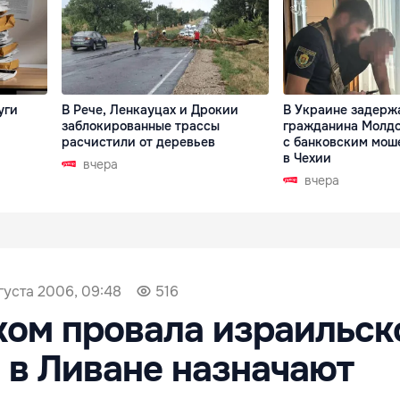
уги
В Рече, Ленкауцах и Дрокии
В Украине задерж
заблокированные трассы
гражданина Молдо
расчистили от деревьев
с банковским мош
в Чехии
вчера
вчера
густа 2006, 09:48
516
ом провала израильск
 в Ливане назначают