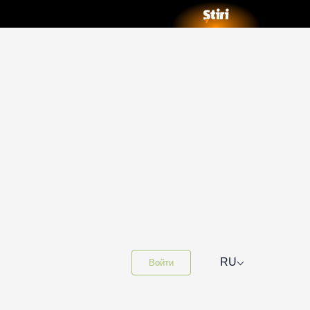
⌵
RU
Войти