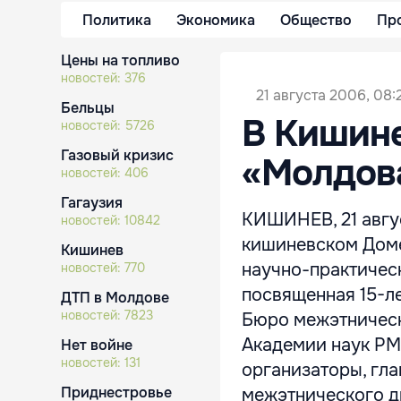
Политика
Экономика
Общество
Пр
Цены на топливо
новостей:
376
21 августа 2006, 08:
Бельцы
В Кишин
новостей:
5726
Газовый кризис
«Молдов
новостей:
406
Гагаузия
КИШИНЕВ, 21 авгус
новостей:
10842
кишиневском Доме 
Кишинев
научно-практичес
новостей:
770
посвященная 15-л
ДТП в Молдове
новостей:
7823
Бюро межэтническ
Академии наук Р
Нет войне
новостей:
131
организаторы, гл
Приднестровье
межэтнического ди