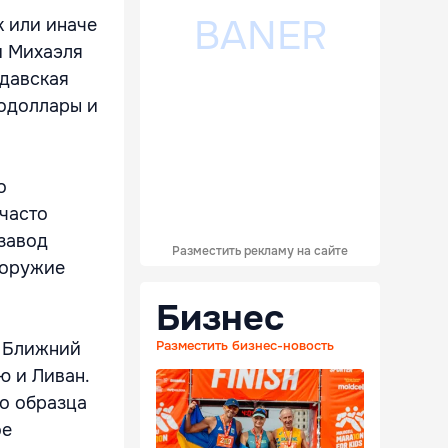
к или иначе
и Михаэля
лдавская
кодоллары и
о
часто
 завод
Разместить рекламу на сайте
"оружие
Бизнес
Разместить бизнес-новость
а Ближний
ю и Ливан.
го образца
ое