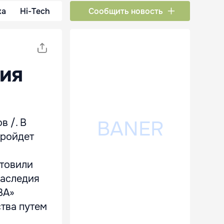
ка
Hi-Tech
Сообщить новость
ция
в /. В
пройдет
отовили
наследия
ВА»
тва путем