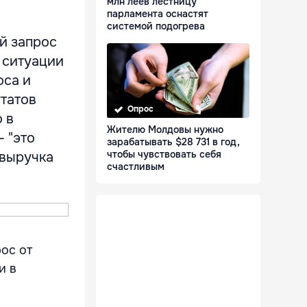
млн леев лестницу
парламента оснастят
системой подогрева
й запрос
 ситуации
оса и
утатов
Опрос
 в
Жителю Молдовы нужно
 "это
зарабатывать $28 731 в год,
чтобы чувствовать себя
 выручка
счастливым
ос от
и в