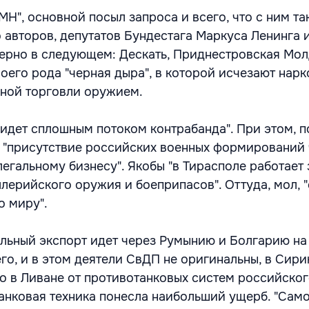
МН", основной посыл запроса и всего, что с ним та
о авторов, депутатов Бундестага Маркуса Ленинга 
ерно в следующем: Дескать, Приднестровская Мо
воего рода "черная дыра", в которой исчезают нар
ьной торговли оружием.
 идет сплошным потоком контрабанда". При этом, п
 "присутствие российских военных формирований 
егальному бизнесу". Якобы "в Тирасполе работает
ллерийского оружия и боеприпасов". Оттуда, мол, 
о миру".
гальный экспорт идет через Румынию и Болгарию н
го, и в этом деятели СвДП не оригинальны, в Сири
но в Ливане от противотанковых систем российско
анковая техника понесла наибольший ущерб. "Сам