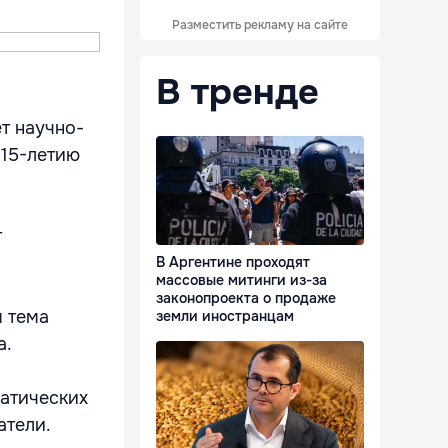
Разместить рекламу на сайте
В тренде
т научно-
 15-летию
т
В Аргентине проходят
массовые митинги из-за
законопроекта о продаже
 тема
земли иностранцам
а.
матических
атели.