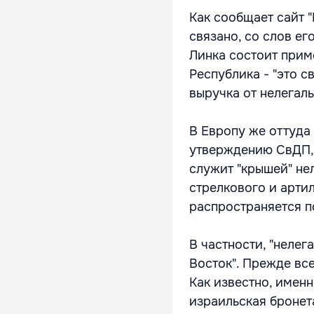
Как сообщает сайт "
связано, со слов ег
Линка состоит прим
Республика - "это с
выручка от нелегал
В Европу же оттуда
утверждению СвДП,
служит "крышей" нел
стрелкового и арти
распространяется п
В частности, "неле
Восток". Прежде все
Как известно, имен
израильская бронет