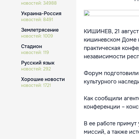
новостей:
34988
Украина-Россия
новостей:
8491
Землетрясение
КИШИНЕВ, 21 август
новостей:
1009
кишиневском Доме н
Стадион
практическая конфе
новостей:
119
независимости респ
Русский язык
новостей:
292
Форум подготовили
Хорошие новости
культурного наслед
новостей:
1721
Как сообщили аген
конференции – конс
В ее работе примут
миссий, а также ист