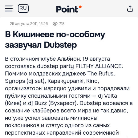
RU
25 августа 2011, 15:25
718
В Кишиневе по-особому
зазвучал Dubstep
В столичном клубе Альбион, 19 августа
состоялась dubstep party FILTHY ALLIANCE.
Помимо молдавских диджеев The Rufus,
Synops (dj set), Kapakyupanki, Kino,
организаторы изрядно удивили и порадовали
публику специальными гостями — dj Valta
(Киев) и dj Buzz (Бухарест). Dubstep ворвался в
сознание клабберов всего мира не так давно,
но уже успел завоевать миллионы
поклонников и статус одного из самых
перспективных направлений современной