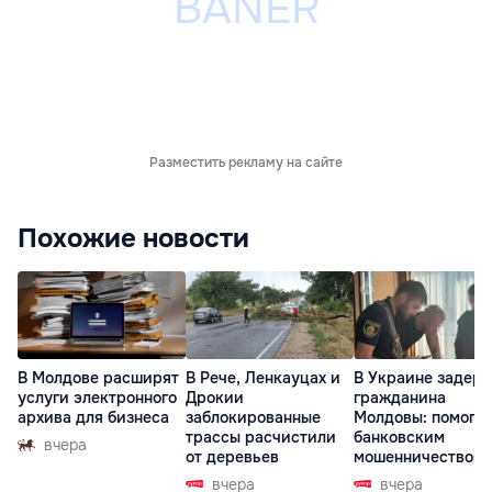
Разместить рекламу на сайте
Похожие новости
В Молдове расширят
В Рече, Ленкауцах и
В Украине задер
услуги электронного
Дрокии
гражданина
архива для бизнеса
заблокированные
Молдовы: помогал
трассы расчистили
банковским
вчера
от деревьев
мошенничеством 
Чехии
вчера
вчера