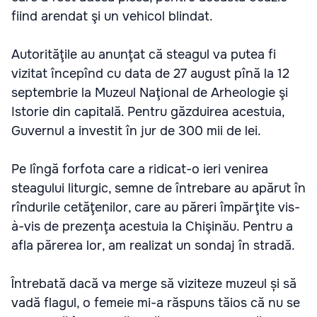
fiind arendat şi un vehicol blindat.
Autorităţile au anunţat că steagul va putea fi
vizitat începînd cu data de 27 august pînă la 12
septembrie la Muzeul Naţional de Arheologie şi
Istorie din capitală. Pentru găzduirea acestuia,
Guvernul a investit în jur de 300 mii de lei.
Pe lîngă forfota care a ridicat-o ieri venirea
steagului liturgic, semne de întrebare au apărut în
rîndurile cetăţenilor, care au păreri împărţite vis-
à-vis de prezenţa acestuia la Chişinău. Pentru a
afla părerea lor, am realizat un sondaj în stradă.
Întrebată dacă va merge să viziteze muzeul și să
vadă flagul, o femeie mi-a răspuns tăios că nu se