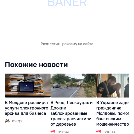
Разместить рекламу на сайте
Похожие новости
В Молдове расширят
В Рече, Ленкауцах и
В Украине задер
услуги электронного
Дрокии
гражданина
архива для бизнеса
заблокированные
Молдовы: помогал
трассы расчистили
банковским
вчера
от деревьев
мошенничеством 
Чехии
вчера
вчера