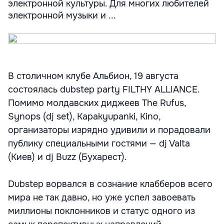
электронной культуры. Для многих любителей
электронной музыки и ...
В столичном клубе Альбион, 19 августа
состоялась dubstep party FILTHY ALLIANCE.
Помимо молдавских диджеев The Rufus,
Synops (dj set), Kapakyupanki, Kino,
организаторы изрядно удивили и порадовали
публику специальными гостями — dj Valta
(Киев) и dj Buzz (Бухарест).
Dubstep ворвался в сознание клабберов всего
мира не так давно, но уже успел завоевать
миллионы поклонников и статус одного из