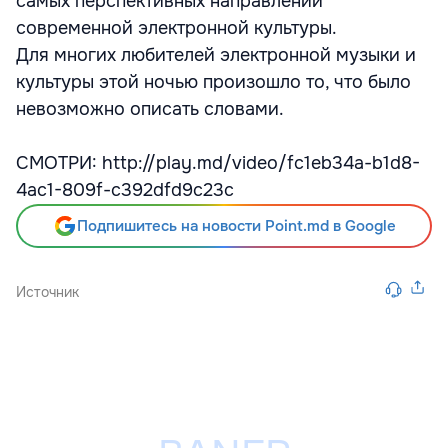
самых перспективных направлений
современной электронной культуры.
Для многих любителей электронной музыки и
культуры этой ночью произошло то, что было
невозможно описать словами.
СМОТРИ: http://play.md/video/fc1eb34a-b1d8-
4ac1-809f-c392dfd9c23c
Подпишитесь на новости Point.md в Google
Источник