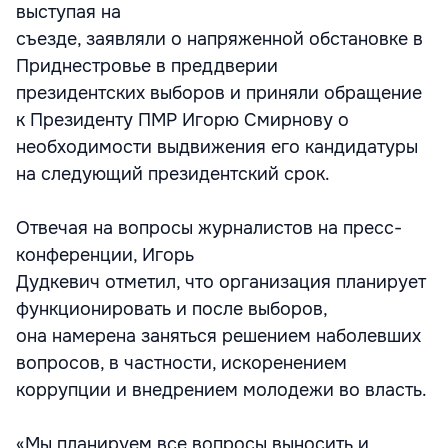
выступая на
съезде, заявляли о напряженной обстановке в
Приднестровье в преддверии
президентских выборов и приняли обращение
к Президенту ПМР Игорю Смирнову о
необходимости выдвижения его кандидатуры
на следующий президентский срок.
Отвечая на вопросы журналистов на пресс-
конференции, Игорь
Дудкевич отметил, что организация планирует
функционировать и после выборов,
она намерена заняться решением наболевших
вопросов, в частности, искоренением
коррупции и внедрением молодежи во власть.
«Мы планируем все вопросы выносить и