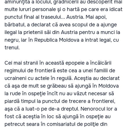
amînunţită a locului, grădnicerii au descoperit mai
multe lururi personale şi o hartă pe care era idicat
punctul final al traseului... Austria. Mai apoi,
bărbatul, a declarat că avea scopul de a ajunge
ilegal la prietenii săi din Austria pentru a munci la
negru, iar în Republica Moldova a intrat legal, cu
trenul.
Cei mai stranii în această epopeie a încălcării
regimului de frontieră este cea a unei familii de
ucraineni cu actele în regulă. Aceştia au declarat
că aşa de mult se grăbeau să ajungă în Moldova
la rude în ospeţie încît nu au văzut necesar să
piardă timpul la punctul de trecere a frontierei,
aşa că a luat-o pe de-a dreptul. Nenorocul lor a
fost că aceştia în loc să ajungă în ospeţie au
petrecut seara în comisariatul de poliţie din