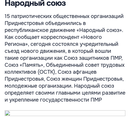
Народный союз
15 патриотических общественных организаций
Приднестровья объединились в
республиканское движение «Народный союз».
Как сообщает корреспондент «Нового
Региона», сегодня состоялся учредительный
съезд нового движения, в который вошли
такие организации как Союз защитников ПМР,
Союз «Память», Объединенный совет трудовых
коллективов (ОСТК), Союз афганцев
Приднестровья, Союз женщин Приднестровья,
молодежные организации. Народный союз
определяет своими главными целями развитие
и укрепление государственности ПМР