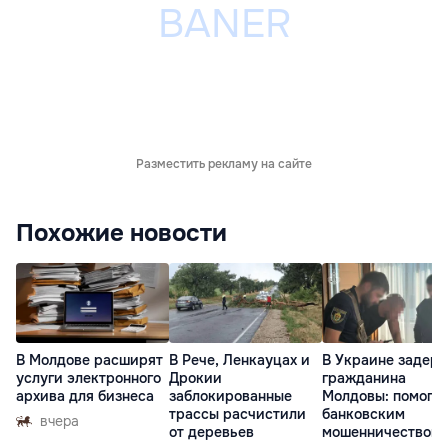
Разместить рекламу на сайте
Похожие новости
В Молдове расширят
В Рече, Ленкауцах и
В Украине задер
услуги электронного
Дрокии
гражданина
архива для бизнеса
заблокированные
Молдовы: помогал
трассы расчистили
банковским
вчера
от деревьев
мошенничеством 