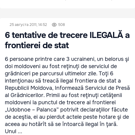
25 августа 2011, 14:52
508
6 tentative de trecere ILEGALĂ a
frontierei de stat
6 persoane printre care 3 ucraineni, un belorus şi
doi moldoveni au fost reţinuţi de serviciul de
grădniceri pe parcursul ultimelor zile. Toţi 6
intenţionau să treacă ilegal frontiera de stat a
Republicii Moldova, Informează Serviciul de Presă
al Grădnicerilor. Primii au fost reţinuţi cetăţenii
moldoveni la punctul de trecere al frontierei
„Udobnoe – Palanca” potrivit declaraţiilor făcute
de aceştia, ei au pierdut actele peste hotare şi de
aceea au hotărît să se întoarcă ilegal în ţară.
Unul ...