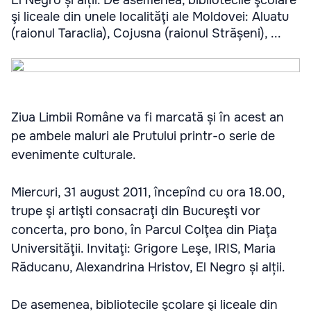
El Negro și alții. De asemenea, bibliotecile şcolare
şi liceale din unele localităţi ale Moldovei: Aluatu
(raionul Taraclia), Cojusna (raionul Strășeni), ...
Ziua Limbii Române va fi marcată și în acest an
pe ambele maluri ale Prutului printr-o serie de
evenimente culturale.
Miercuri, 31 august 2011, începînd cu ora 18.00,
trupe şi artişti consacraţi din Bucureşti vor
concerta, pro bono, în Parcul Colţea din Piaţa
Universităţii. Invitaţi: Grigore Leşe, IRIS, Maria
Răducanu, Alexandrina Hristov, El Negro și alții.
De asemenea, bibliotecile şcolare şi liceale din