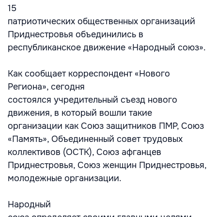
15
патриотических общественных организаций
Приднестровья объединились в
республиканское движение «Народный союз».
Как сообщает корреспондент «Нового
Региона», сегодня
состоялся учредительный съезд нового
движения, в который вошли такие
организации как Союз защитников ПМР, Союз
«Память», Объединенный совет трудовых
коллективов (ОСТК), Союз афганцев
Приднестровья, Союз женщин Приднестровья,
молодежные организации.
Народный