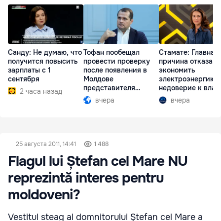
Санду: Не думаю, что
Тофан пообещал
Стамате: Главная
получится повысить
провести проверку
причина отказа
зарплаты с 1
после появления в
экономить
сентября
Молдове
электроэнергию 
представителя
недоверие к влас
2 часа назад
Южной Осетии
вчера
вчера
25 августа 2011, 14:41
1 488
Flagul lui Ștefan cel Mare NU
reprezintă interes pentru
moldoveni?
Vestitul steag al domnitorului Ştefan cel Mare a