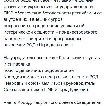
союз определяет своими главными целями
развитие и укрепление государственности
ПМР, обеспечение безопасности республики от
внутренних и внешних угроз,
сохранение и процветание уникальной
исторической общности – приднестровского
народа», – говорится в программном
заявлении РОД «Народный союз».
На учредительном съезде были приняты устав
и символика
нового движения, председателем
Координационного центрального совета РОД
«Народный союз» был избран руководитель
Союза защитников ПМР Игорь Дудкевич.
Члены Координационного совета объединения,