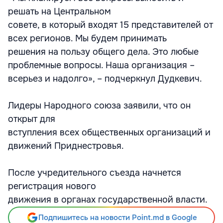
решать на Центральном
совете, в который входят 15 представителей от
всех регионов. Мы будем принимать
решения на пользу общего дела. Это любые
проблемные вопросы. Наша организация –
всерьез и надолго», – подчеркнул Дудкевич.
Лидеры Народного союза заявили, что он
открыт для
вступления всех общественных организаций и
движений Приднестровья.
После учредительного съезда начнется
регистрация нового
движения в органах государственной власти.
Подпишитесь на новости Point.md в Google