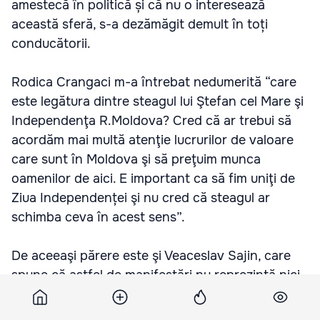
amestecă în politică și că nu o interesează
această sferă, s-a dezămăgit demult în toți
conducătorii.
Rodica Crangaci m-a întrebat nedumerită “care
este legătura dintre steagul lui Ştefan cel Mare şi
Independenţa R.Moldova? Cred că ar trebui să
acordăm mai multă atenţie lucrurilor de valoare
care sunt în Moldova şi să preţuim munca
oamenilor de aici. E important ca să fim uniţi de
Ziua Independenței şi nu cred că steagul ar
schimba ceva în acest sens”.
De aceeaşi părere este şi Veaceslav Sajin, care
spune că astfel de manifestări nu reprezintă nici
un interes pentru el. Svetlana îl contrazice. Ea
susține că piesa ar reprezenta interes pentru