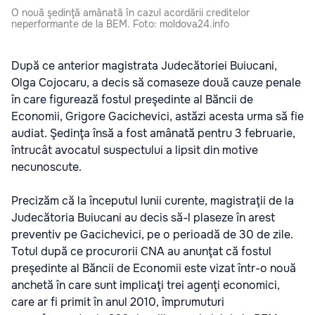
O nouă şedinţă amânată în cazul acordării creditelor
neperformante de la BEM. Foto: moldova24.info
După ce anterior magistrata Judecătoriei Buiucani,
Olga Cojocaru, a decis să comaseze două cauze penale
în care figurează fostul preşedinte al Băncii de
Economii, Grigore Gacichevici, astăzi acesta urma să fie
audiat. Şedinţa însă a fost amânată pentru 3 februarie,
întrucât avocatul suspectului a lipsit din motive
necunoscute.
Precizăm că la începutul lunii curente, magistraţii de la
Judecătoria Buiucani au decis să-l plaseze în arest
preventiv pe Gacichevici, pe o perioadă de 30 de zile.
Totul după ce procurorii CNA au anunţat că fostul
preşedinte al Băncii de Economii este vizat într-o nouă
anchetă în care sunt implicaţi trei agenţi economici,
care ar fi primit în anul 2010, împrumuturi