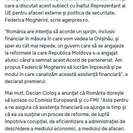
care a discutat acest subiect cu Înaltul Reprezentant al
UE pentru afaceri externe și politica de securitate,
Federica Mogherini, scrie agerpres.ro.
"România are intenția să acorde un sprijin, inclusiv
financiar în măsura în care vom vedea la Chișinău, și
sper eu cât mai repede, un guvern care să se angajeze
la reformele la care Republica Moldova s-a angajat
atunci când a semnat acest Acord de parteneriat. Am
propus Federicăi Mogherini să lucrăm împreună și pe
modul în care canalizăm această asistență financiară", a
declarat premierul.
Mai mult, Dacian Cioloş a anunţat că România dorește
să lucreze cu Comisia Europeană și cu FMI: "Asta pentru
a ne asigura că asistența financiară va ajunge la timp și
că ea va susține un proces de reforme, de luptă
împotriva corupției, de eficientizare a administrației de
deschidere a mediului economic, a mediului de afaceri.