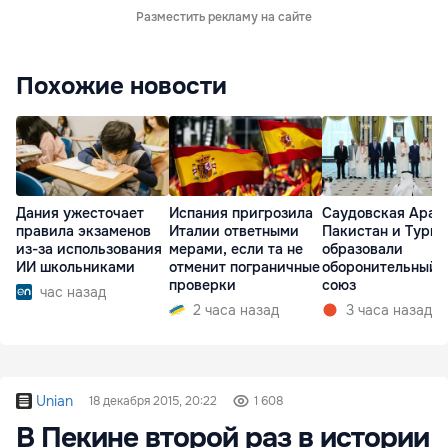
Разместить рекламу на сайте
Похожие новости
Дания ужесточает
Испания пригрозила
Саудовская Арав
правила экзаменов
Италии ответными
Пакистан и Турц
из-за использования
мерами, если та не
образовали
ИИ школьниками
отменит пограничные
оборонительный
проверки
союз
час назад
2 часа назад
3 часа назад
Unian
18 декабря 2015, 20:22
1 608
В Пекине второй раз в истории