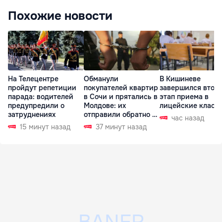
Похожие новости
На Телецентре
Обманули
В Кишиневе
пройдут репетиции
покупателей квартир
завершился втор
парада: водителей
в Сочи и прятались в
этап приема в
предупредили о
Молдове: их
лицейские класс
затруднениях
отправили обратно в
час назад
РФ
15 минут назад
37 минут назад