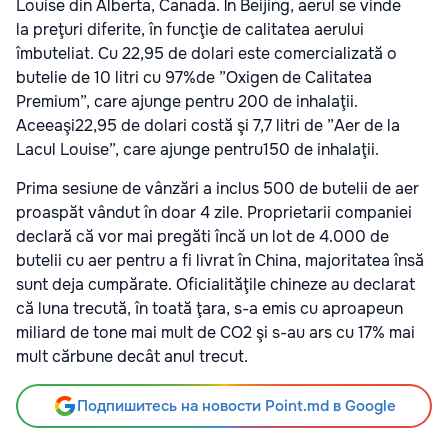
Louise din Alberta, Canada. În Beijing, aerul se vinde
la preţuri diferite, în funcţie de calitatea aerului
îmbuteliat. Cu 22,95 de dolari este comercializată o
butelie de 10 litri cu 97%de ”Oxigen de Calitatea
Premium”, care ajunge pentru 200 de inhalaţii.
Aceeaşi22,95 de dolari costă şi 7,7 litri de ”Aer de la
Lacul Louise”, care ajunge pentru150 de inhalaţii.
Prima sesiune de vânzări a inclus 500 de butelii de aer
proaspăt vândut în doar 4 zile. Proprietarii companiei
declară că vor mai pregăti încă un lot de 4.000 de
butelii cu aer pentru a fi livrat în China, majoritatea însă
sunt deja cumpărate. Oficialităţile chineze au declarat
că luna trecută, în toată ţara, s-a emis cu aproapeun
miliard de tone mai mult de CO2 şi s-au ars cu 17% mai
mult cărbune decât anul trecut.
Подпишитесь на новости Point.md в Google