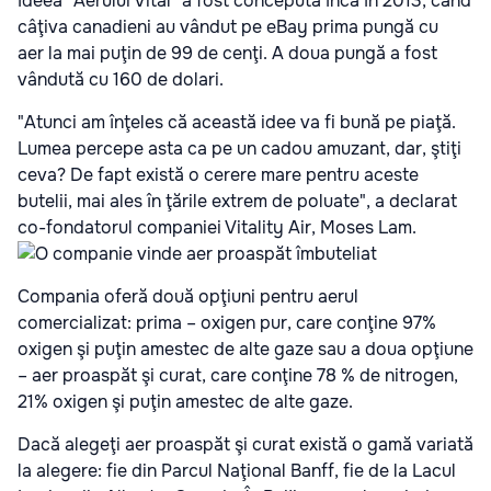
Ideea "Aerului Vital" a fost concepută încă în 2013, când
câţiva canadieni au vândut pe eBay prima pungă cu
aer la mai puţin de 99 de cenţi. A doua pungă a fost
vândută cu 160 de dolari.
"Atunci am înţeles că această idee va fi bună pe piaţă.
Lumea percepe asta ca pe un cadou amuzant, dar, ştiţi
ceva? De fapt există o cerere mare pentru aceste
butelii, mai ales în ţările extrem de poluate", a declarat
co-fondatorul companiei Vitality Air, Moses Lam.
Compania oferă două opţiuni pentru aerul
comercializat: prima – oxigen pur, care conţine 97%
oxigen şi puţin amestec de alte gaze sau a doua opţiune
– aer proaspăt şi curat, care conţine 78 % de nitrogen,
21% oxigen şi puţin amestec de alte gaze.
Dacă alegeţi aer proaspăt şi curat există o gamă variată
la alegere: fie din Parcul Naţional Banff, fie de la Lacul