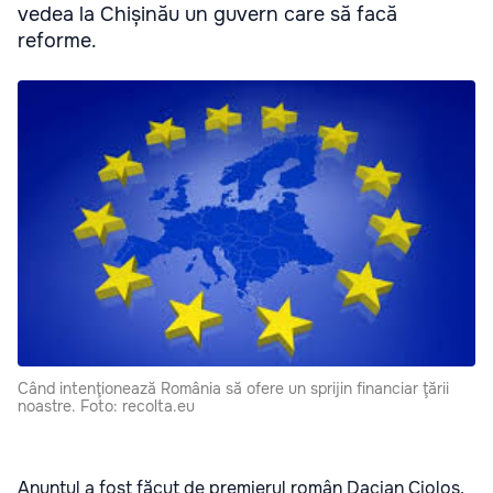
vedea la Chișinău un guvern care să facă
reforme.
Când intenţionează România să ofere un sprijin financiar ţării
noastre. Foto: recolta.eu
Anunţul a fost făcut de premierul român Dacian Cioloș,