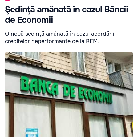
Şedinţă amânată în cazul Băncii
de Economii
O nouă şedinţă amânată în cazul acordării
creditelor neperformante de la BEM.