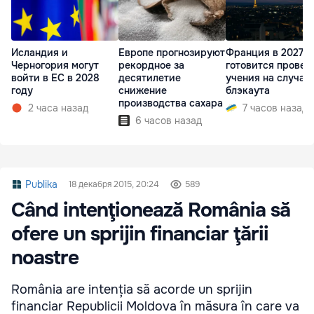
Исландия и
Европе прогнозируют
Франция в 2027 г
Черногория могут
рекордное за
готовится провес
войти в ЕС в 2028
десятилетие
учения на случай
году
снижение
блэкаута
производства сахара
2 часа назад
7 часов назад
6 часов назад
Publika
18 декабря 2015, 20:24
589
Când intenţionează România să
ofere un sprijin financiar ţării
noastre
România are intenția să acorde un sprijin
financiar Republicii Moldova în măsura în care va