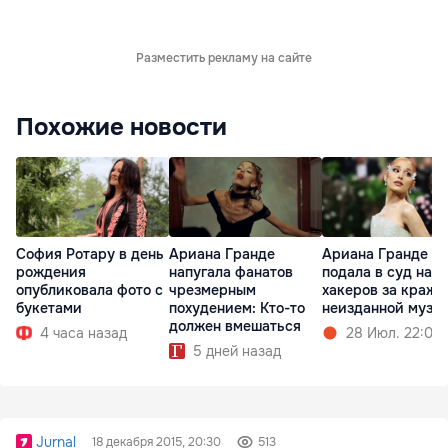
Разместить рекламу на сайте
Похожие новости
София Ротару в день
Ариана Гранде
Ариана Гранде
рождения
напугала фанатов
подала в суд на
опубликовала фото с
чрезмерным
хакеров за кражу
букетами
похудением: Кто-то
неизданной музы
должен вмешаться
4 часа назад
28 Июл. 22:02
5 дней назад
Jurnal
18 декабря 2015, 20:30
513