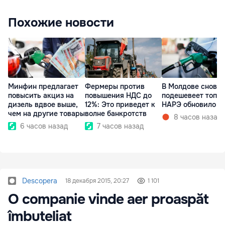
Похожие новости
Минфин предлагает
Фермеры против
В Молдове снова
повысить акциз на
повышения НДС до
подешевеет топли
дизель вдвое выше,
12%: Это приведет к
НАРЭ обновило ц
чем на другие товары
волне банкротств
8 часов назад
6 часов назад
7 часов назад
Descopera
18 декабря 2015, 20:27
1 101
O companie vinde aer proaspăt
îmbuteliat