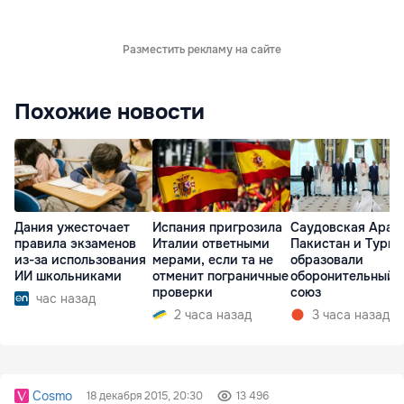
Разместить рекламу на сайте
Похожие новости
Дания ужесточает
Испания пригрозила
Саудовская Арав
правила экзаменов
Италии ответными
Пакистан и Турц
из-за использования
мерами, если та не
образовали
ИИ школьниками
отменит пограничные
оборонительный
проверки
союз
час назад
2 часа назад
3 часа назад
Cosmo
18 декабря 2015, 20:30
13 496