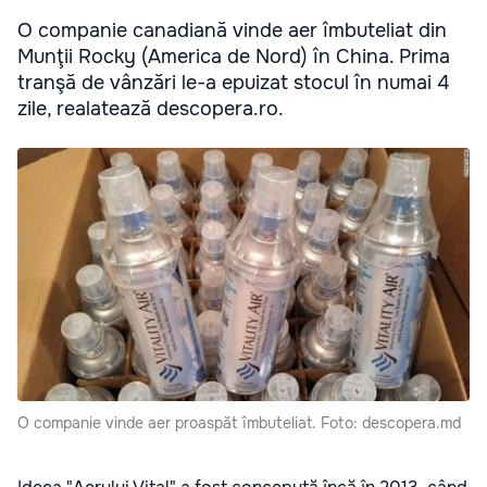
O companie canadiană vinde aer îmbuteliat din
Munţii Rocky (America de Nord) în China. Prima
tranşă de vânzări le-a epuizat stocul în numai 4
zile, realatează descopera.ro.
O companie vinde aer proaspăt îmbuteliat. Foto: descopera.md