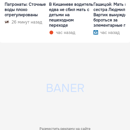
Патронаты: Сточные
В Кишиневе водитель
Гашицой: Мать и
воды плохо
едва не сбил мать с
сестра Людмилы
отрегулированы
детьми на
Вартик вынужден
пешеходном
бороться за
26 минут назад
переходе
элементарные пр
час назад
час назад
Разместить рекламу на сайте