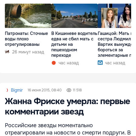
Патронаты: Сточные
В Кишиневе водитель
Гашицой: Мать и
воды плохо
едва не сбил мать с
сестра Людмилы
отрегулированы
детьми на
Вартик вынужден
пешеходном
бороться за
26 минут назад
переходе
элементарные пр
час назад
час назад
Bigmir
16 июня 2015, 08:40
11 518
Жанна Фриске умерла: первые
комментарии звезд
Российские звезды моментально
отреагировали на новости о смерти подруги. В