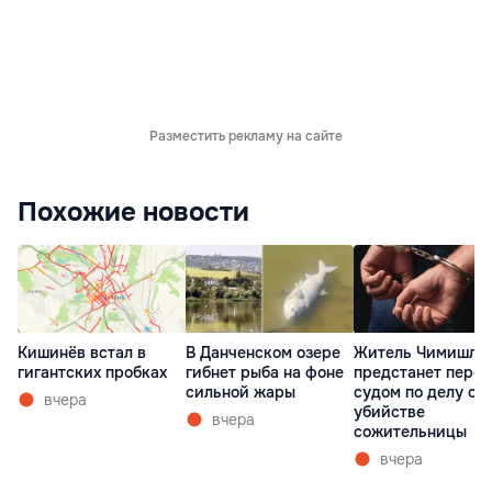
Разместить рекламу на сайте
Похожие новости
Кишинёв встал в
В Данченском озере
Житель Чимишли
гигантских пробках
гибнет рыба на фоне
предстанет перед
сильной жары
судом по делу об
вчера
убийстве
вчера
сожительницы
вчера