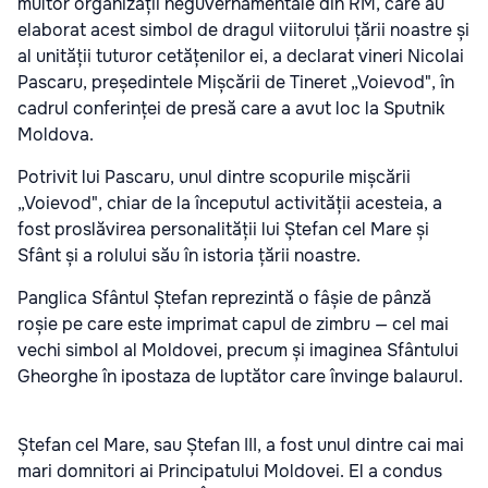
multor organizații neguvernamentale din RM, care au
elaborat acest simbol de dragul viitorului țării noastre și
al unității tuturor cetățenilor ei, a declarat vineri Nicolai
Pascaru, președintele Mișcării de Tineret „Voievod", în
cadrul conferinței de presă care a avut loc la Sputnik
Moldova.
Potrivit lui Pascaru, unul dintre scopurile mișcării
„Voievod", chiar de la începutul activității acesteia, a
fost proslăvirea personalității lui Ștefan cel Mare și
Sfânt și a rolului său în istoria țării noastre.
Panglica Sfântul Ștefan reprezintă o fâșie de pânză
roșie pe care este imprimat capul de zimbru — cel mai
vechi simbol al Moldovei, precum și imaginea Sfântului
Gheorghe în ipostaza de luptător care învinge balaurul.
Ștefan cel Mare, sau Ștefan III, a fost unul dintre cai mai
mari domnitori ai Principatului Moldovei. El a condus