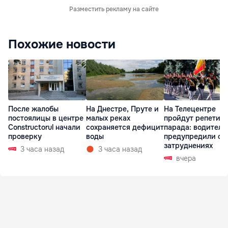
Разместить рекламу на сайте
Похожие новости
После жалобы
На Днестре, Пруте и
На Телецентре
постоялицы в центре
малых реках
пройдут репетиц
Constructorul начали
сохраняется дефицит
парада: водителе
проверку
воды
предупредили о
затруднениях
3 часа назад
3 часа назад
вчера