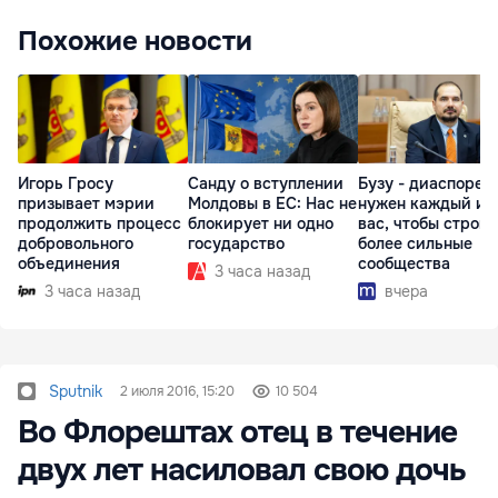
Похожие новости
Игорь Гросу
Санду о вступлении
Бузу - диаспоре:
призывает мэрии
Молдовы в ЕС: Нас не
нужен каждый из
продолжить процесс
блокирует ни одно
вас, чтобы строит
добровольного
государство
более сильные
объединения
сообщества
3 часа назад
3 часа назад
вчера
Sputnik
2 июля 2016, 15:20
10 504
Во Флорештах отец в течение
двух лет насиловал свою дочь