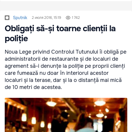
Sputnik
2 июля 2016, 15:19
1 742
Obligați să-și toarne clienții la
poliție
Noua Lege privind Controlul Tutunului îi obligă pe
administratorii de restaurante și de localuri de
agrement să-i denunțe la poliție pe proprii clienți
care fumează nu doar în interiorul acestor
localuri și la terase, dar și la o distanță mai mică
de 10 metri de acestea.