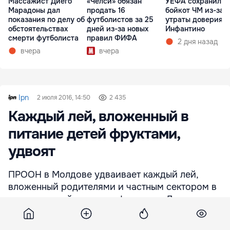
Массажист Диего
«Челси» обязан
УЕФА сохранил
Марадоны дал
продать 16
бойкот ЧМ из-за
показания по делу об
футболистов за 25
утраты доверия к
обстоятельствах
дней из-за новых
Инфантино
смерти футболиста
правил ФИФА
2 дня назад
вчера
вчера
Ipn
2 июля 2016, 14:50
2 435
Каждый лей, вложенный в
питание детей фруктами,
удвоят
ПРООН в Молдове удваивает каждый лей,
вложенный родителями и частным сектором в
питание детей свежими фруктами. Для этого
был дан старт кампании „Coolege Vitamine”.