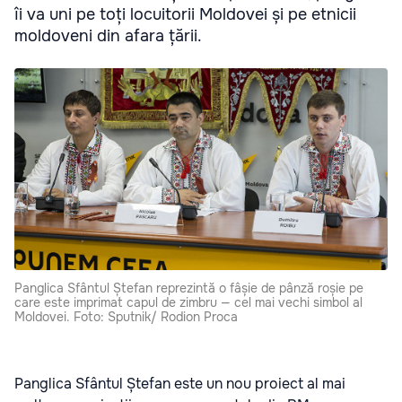
îi va uni pe toți locuitorii Moldovei și pe etnicii
moldoveni din afara țării.
Panglica Sfântul Ștefan reprezintă o fâșie de pânză roșie pe
care este imprimat capul de zimbru — cel mai vechi simbol al
Moldovei. Foto: Sputnik/ Rodion Proca
Panglica Sfântul Ștefan este un nou proiect al mai