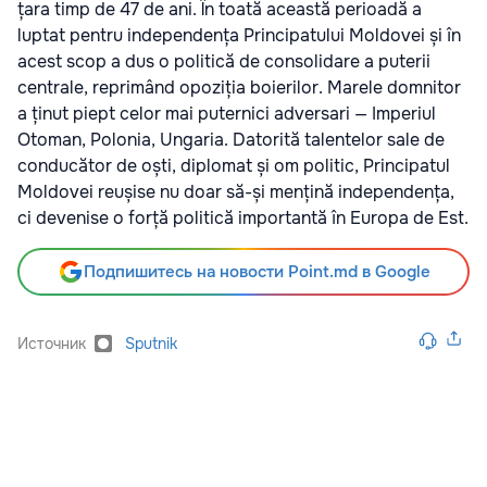
țara timp de 47 de ani. În toată această perioadă a
luptat pentru independența Principatului Moldovei și în
acest scop a dus o politică de consolidare a puterii
centrale, reprimând opoziția boierilor. Marele domnitor
a ținut piept celor mai puternici adversari — Imperiul
Otoman, Polonia, Ungaria. Datorită talentelor sale de
conducător de oști, diplomat și om politic, Principatul
Moldovei reușise nu doar să-și mențină independența,
ci devenise o forță politică importantă în Europa de Est.
Подпишитесь на новости Point.md в Google
Источник
Sputnik