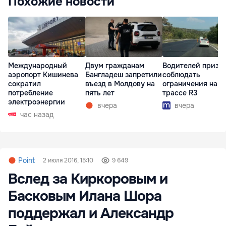
Похожие новости
Международный
Двум гражданам
Водителей призв
аэропорт Кишинева
Бангладеш запретили
соблюдать
сократил
въезд в Молдову на
ограничения на
потребление
пять лет
трассе R3
электроэнергии
вчера
вчера
час назад
Point
2 июля 2016, 15:10
9 649
Вслед за Киркоровым и
Басковым Илана Шора
поддержал и Александр