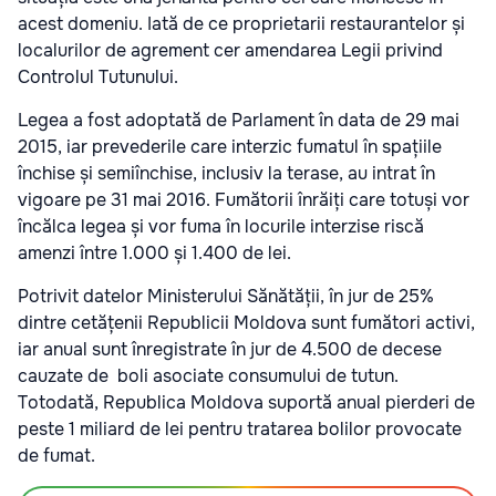
acest domeniu. Iată de ce proprietarii restaurantelor și
localurilor de agrement cer amendarea Legii privind
Controlul Tutunului.
Legea a fost adoptată de Parlament în data de 29 mai
2015, iar prevederile care interzic fumatul în spațiile
închise și semiînchise, inclusiv la terase, au intrat în
vigoare pe 31 mai 2016. Fumătorii înrăiți care totuși vor
încălca legea și vor fuma în locurile interzise riscă
amenzi între 1.000 și 1.400 de lei.
Potrivit datelor Ministerului Sănătății, în jur de 25%
dintre cetățenii Republicii Moldova sunt fumători activi,
iar anual sunt înregistrate în jur de 4.500 de decese
cauzate de boli asociate consumului de tutun.
Totodată, Republica Moldova suportă anual pierderi de
peste 1 miliard de lei pentru tratarea bolilor provocate
de fumat.