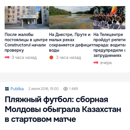
После жалобы
На Днестре, Пруте и
На Телецентре
постоялицы в центре
малых реках
пройдут репетиц
Constructorul начали
сохраняется дефицит
парада: водителе
проверку
воды
предупредили о
затруднениях
3 часа назад
3 часа назад
вчера
Publika
2 июля 2016, 15:00
1 469
Пляжный футбол: сборная
Молдовы обыграла Казахстан
в стартовом матче