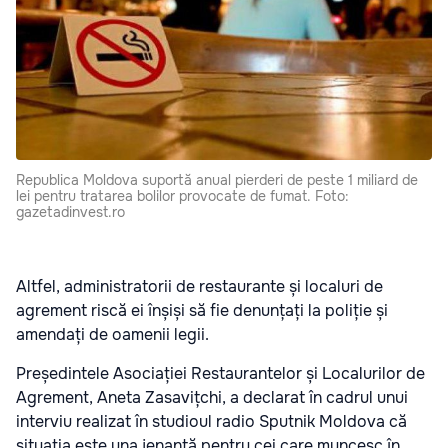
Republica Moldova suportă anual pierderi de peste 1 miliard de
lei pentru tratarea bolilor provocate de fumat. Foto:
gazetadinvest.ro
Altfel, administratorii de restaurante și localuri de
agrement riscă ei înșiși să fie denunțați la poliție și
amendați de oamenii legii.
Președintele Asociației Restaurantelor și Localurilor de
Agrement, Aneta Zasavițchi, a declarat în cadrul unui
interviu realizat în studioul radio Sputnik Moldova că
situația este una jenantă pentru cei care muncesc în