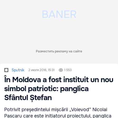
Разместить рекламу на сайте
Sputnik
2 июля 2016, 15:31
1 553
În Moldova a fost instituit un nou
simbol patriotic: panglica
Sfântul Ștefan
Potrivit președintelui mișcării „Voievod” Nicolai
Pascaru care este inițiatorul proiectului, panglica