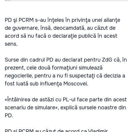
PD şi PCRM s-au înţeles în privinţa unei alianţe
de guvernare, însă, deocamdată, au căzut de
acord să nu facă o declaraţie publică în acest
sens.
Surse din cadrul PD au declarat pentru ZdG că, în
prezent, cele două formaţiuni simulează
negocierile, pentru a nu fi suspectaţi că decizia a
fost luată sub influenţa Moscovei.
«Întâlnirea de astăzi cu PL-ul face parte din acest
scenariu de simulare», explică sursele noastre din
PD.
PD şi PCRM au căzut de acord ca Vladimir