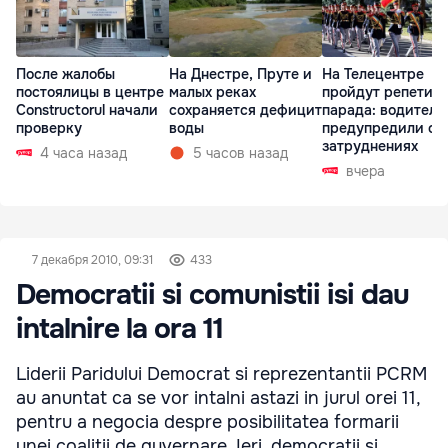
После жалобы
На Днестре, Пруте и
На Телецентре
постоялицы в центре
малых реках
пройдут репетиц
Constructorul начали
сохраняется дефицит
парада: водителе
проверку
воды
предупредили о
затруднениях
4 часа назад
5 часов назад
вчера
7 декабря 2010, 09:31
433
Democratii si comunistii isi dau
intalnire la ora 11
Liderii Paridului Democrat si reprezentantii PCRM
au anuntat ca se vor intalni astazi in jurul orei 11,
pentru a negocia despre posibilitatea formarii
unei coalitii de guvernare. Ieri, democratii si