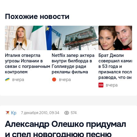
Похожие новости
Италия отвергла
Netflix запер актера
Брат Джоли
угрозы Испании в
внутри билборда в
совершил каминг
связи с пограничным
Голливуде ради
в 53 года и
контролем
рекламы фильма
признался после
развода, что он г
вчера
вчера
вчера
Kp
7 декабря 2010, 09:34
574
Александр Олешко придумал
и спел новогоднюю песню