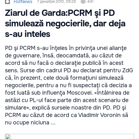
HotNews
7 декабря 2010, 09:29
441
Ziarul de Garda:PCRM şi PD
simulează negocierile, dar deja
s-au inteles
PD şi PCRM s-au înţeles în privinţa unei alianţe
de guvernare, însă, deocamdată, au căzut de
acord să nu facă o declaraţie publică în acest
sens. Surse din cadrul PD au declarat pentru ZdG
că, în prezent, cele două formaţiuni simulează
negocierile, pentru a nu fi suspectaţi că decizia a
fost luată sub influenţa Moscovei. «Întâlnirea de
astăzi cu PL-ul face parte din acest scenariu de
simulare», explică sursele noastre din PD. PD şi
PCRM au căzut de acord ca Vladimir Voronin să
nu ocupe niciuna ...