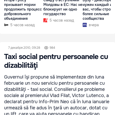
Игорь Гросу
Санду о вступлении
Бузу - диаспоре:
призывает мэрии
Молдовы в ЕС: Нас не
нужен каждый из
продолжить процесс
блокирует ни одно
вас, чтобы строит
добровольного
государство
более сильные
объединения
сообщества
5 часов назад
5 часов назад
вчера
7 декабря 2010, 09:28
984
Taxi social pentru persoanele cu
dizabilităţi
Guvernul îşi propune să implementeze din luna
februarie un nou serviciu pentru persoanele cu
dizabilităţi - taxi social. Consilierul pe probleme
sociale al premierului Vlad Filat, Victor Lutenco, a
declarat pentru Info-Prim Neo că în luna ianuarie
urmează să fie adus în ţară un autocar, dotat cu
un lift, care va ajuta persoanele cu handicap