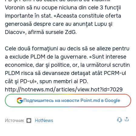
Voronin să nu ocupe niciuna din cele 3 funcţii
importante în stat. «Aceasta constituie oferta
generoasă despre care au anunţat Lupu şi
Diacov», afirmă sursele ZdG.
Cele două formaţiuni au decis să se alieze pentru
a exclude PLDM de la guvernare. «Sunt interese
economice, dar şi politice, or, la următorul scrutin
PLDM risca să devanseze detaşat atât PCRM-ul
cât şi PD-ul», spun membri ai PD.
http://hotnews.md/articles/view.hot?id=7029
Подпишитесь на новости Point.md в Google
Источник
HotNews