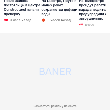
После жалобы
На Днестре, Пруте и
На Телецентре
постоялицы в центре
малых реках
пройдут репетиц
Constructorul начали
сохраняется дефицит
парада: водителе
проверку
воды
предупредили о
затруднениях
4 часа назад
5 часов назад
вчера
Разместить рекламу на сайте