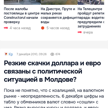
После жалобы
На Днестре, Пруте и
На Телецентре
постоялицы в центре
малых реках
пройдут репетиц
Constructorul начали
сохраняется дефицит
парада: водителе
проверку
воды
предупредили о
затруднениях
4 часа назад
5 часов назад
вчера
Kp
7 декабря 2010, 09:26
674
Резкие скачки доллара и евро
связаны с политической
ситуацией в Молдове?
Пока не понятно, что с коалицией, на валютном
рынке - неопределенность. 6 декабря цифры на
табло у обменников валют словно «сошли» с
ума. Резко выросли курсы и доллара, и евро: