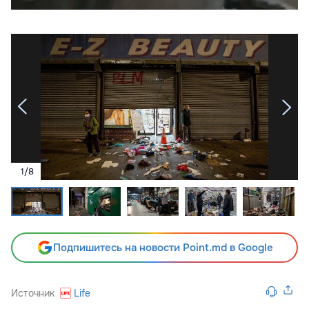
1
/
8
Подпишитесь на новости Point.md в Google
Источник
Life