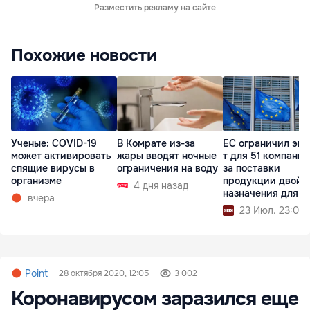
Разместить рекламу на сайте
Похожие новости
Ученые: COVID-19
В Комрате из-за
ЕС ограничил экс
может активировать
жары вводят ночные
т для 51 компании
спящие вирусы в
ограничения на воду
за поставки
организме
продукции двойн
4 дня назад
назначения для 
вчера
23 Июл. 23:04
Point
28 октября 2020, 12:05
3 002
Коронавирусом заразился еще