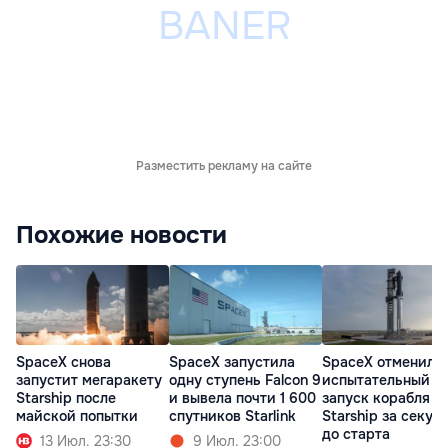
Разместить рекламу на сайте
Похожие новости
SpaceX снова
SpaceX запустила
SpaceX отменила
запустит мегаракету
одну ступень Falcon 9
испытательный
Starship после
и вывела почти 1 600
запуск корабля
майской попытки
спутников Starlink
Starship за секун
до старта
13 Июл. 23:30
9 Июл. 23:00