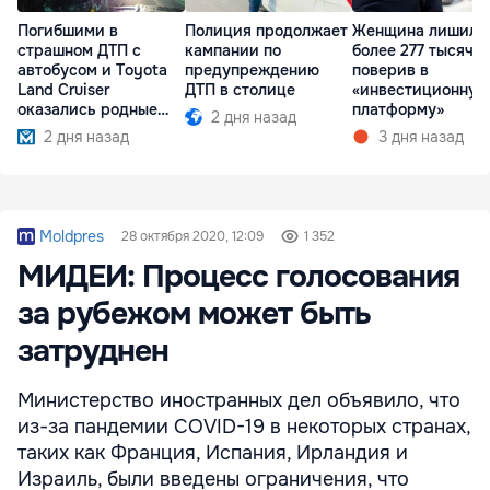
Погибшими в
Полиция продолжает
Женщина лишила
страшном ДТП с
кампании по
более 277 тысяч л
автобусом и Toyota
предупреждению
поверив в
Land Cruiser
ДТП в столице
«инвестиционную
оказались родные
платформу»
2 дня назад
братья
2 дня назад
3 дня назад
Moldpres
28 октября 2020, 12:09
1 352
МИДЕИ: Процесс голосования
за рубежом может быть
затруднен
Министерство иностранных дел объявило, что
из-за пандемии COVID-19 в некоторых странах,
таких как Франция, Испания, Ирландия и
Израиль, были введены ограничения, что