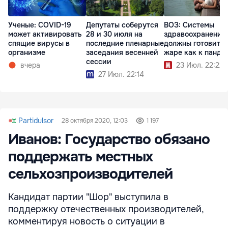
Ученые: COVID-19
Депутаты соберутся
ВОЗ: Системы
может активировать
28 и 30 июля на
здравоохранения
спящие вирусы в
последние пленарные
должны готовитьс
организме
заседания весенней
жаре как к панде
сессии
вчера
23 Июл. 22:22
27 Июл. 22:14
Partidulsor
28 октября 2020, 12:03
1 197
Иванов: Государство обязано
поддержать местных
сельхозпроизводителей
Кандидат партии "Шор" выступила в
поддержку отечественных производителей,
комментируя новость о ситуации в