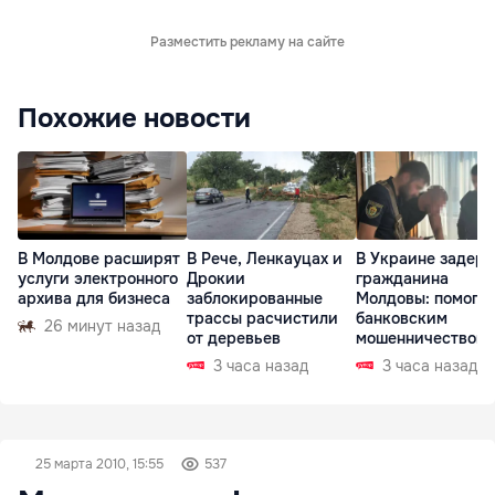
Разместить рекламу на сайте
Похожие новости
В Молдове расширят
В Рече, Ленкауцах и
В Украине задер
услуги электронного
Дрокии
гражданина
архива для бизнеса
заблокированные
Молдовы: помогал
трассы расчистили
банковским
26 минут назад
от деревьев
мошенничеством 
Чехии
3 часа назад
3 часа назад
25 марта 2010, 15:55
537