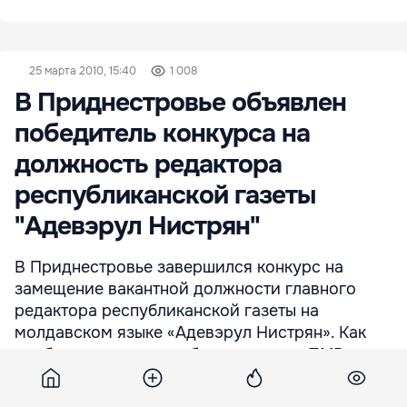
25 марта 2010, 15:40
1 008
В Приднестровье объявлен
победитель конкурса на
должность редактора
республиканской газеты
"Адевэрул Нистрян"
В Приднестровье завершился конкурс на
замещение вакантной должности главного
редактора республиканской газеты на
молдавском языке «Адевэрул Нистрян». Как
сообщает пресс-служба президента ПМР,
сегодня победивший кандидат – Владимир
Коваль – был представлен главе государства