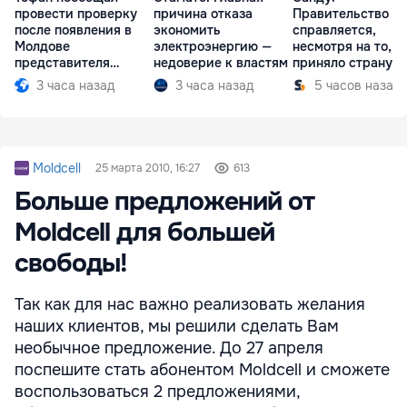
провести проверку
причина отказа
Правительство
после появления в
экономить
справляется,
Молдове
электроэнергию —
несмотря на то, ч
представителя
недоверие к властям
приняло страну в
Южной Осетии
разгар кризиса
3 часа назад
3 часа назад
5 часов назад
Moldcell
25 марта 2010, 16:27
613
Больше предложений от
Moldcell для большей
свободы!
Так как для нас важно реализовать желания
наших клиентов, мы решили сделать Вам
необычное предложение. До 27 апреля
поспешите стать абонентом Moldcell и сможете
воспользоваться 2 предложениями,