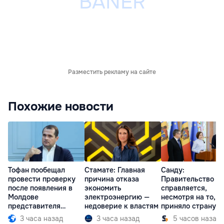
Разместить рекламу на сайте
Похожие новости
Тофан пообещал
Стамате: Главная
Санду:
провести проверку
причина отказа
Правительство
после появления в
экономить
справляется,
Молдове
электроэнергию —
несмотря на то, ч
представителя
недоверие к властям
приняло страну в
Южной Осетии
разгар кризиса
3 часа назад
3 часа назад
5 часов назад