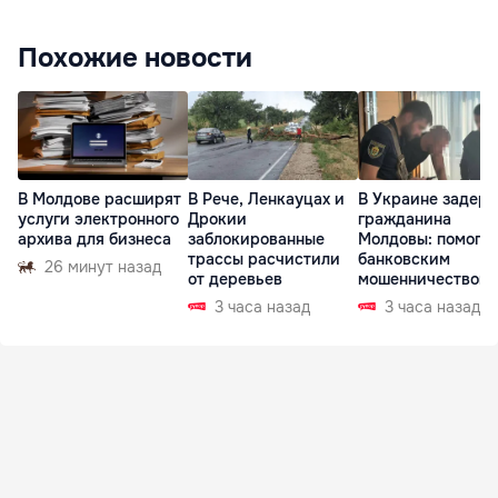
Похожие новости
В Молдове расширят
В Рече, Ленкауцах и
В Украине задер
услуги электронного
Дрокии
гражданина
архива для бизнеса
заблокированные
Молдовы: помогал
трассы расчистили
банковским
26 минут назад
от деревьев
мошенничеством 
Чехии
3 часа назад
3 часа назад