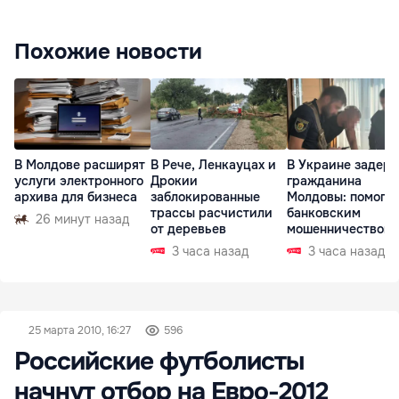
Похожие новости
В Молдове расширят
В Рече, Ленкауцах и
В Украине задер
услуги электронного
Дрокии
гражданина
архива для бизнеса
заблокированные
Молдовы: помогал
трассы расчистили
банковским
26 минут назад
от деревьев
мошенничеством 
Чехии
3 часа назад
3 часа назад
25 марта 2010, 16:27
596
Российские футболисты
начнут отбор на Евро-2012