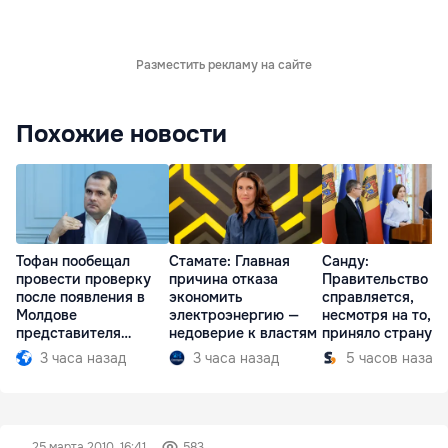
Разместить рекламу на сайте
Похожие новости
Тофан пообещал
Стамате: Главная
Санду:
провести проверку
причина отказа
Правительство
после появления в
экономить
справляется,
Молдове
электроэнергию —
несмотря на то, ч
представителя
недоверие к властям
приняло страну в
Южной Осетии
разгар кризиса
3 часа назад
3 часа назад
5 часов назад
25 марта 2010, 16:41
583