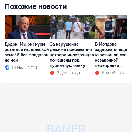
Похожие новости
Додон: Мы рискуем
За нарушение
В Молдове
остаться молдавской
режима пребывания
задержали еще т
землёй без молдаван
четверо иностранцев
участников схем
на ней
помещены под
незаконной
публичную опеку
переправки
18 Июл. 12:14
украинцев в ЕС
3 дня назад
5 дней назад