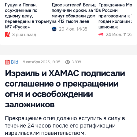
Гуцул и Попан,
Двое жителей Бельц
Гражданина Мол
осужденные по
получили сроки: за 10
в России
одному делу,
минут обокрали дом
приговорили к 13
переведены в тюрьму
на 412 тысяч леев
годам колонии за
№7 «Руска»
шпионаж
20 Июл. 14:35
3 дня назад
24 Июл. 11:22
Bild
9 октября 2025, 19:05
3 839
Израиль и ХАМАС подписали
соглашение о прекращении
огня и освобождении
заложников
Прекращение огня должно вступить в силу в
течение 24 часов после его ратификации
израильским правительством.