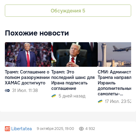
Обсуждения
5
Похожие новости
Трамп: Соглашение о
Трамп: Это
СМИ: Администр
полном разоружении
последний шанс для
Трампа направляе
ХАМАС достигнуто
Ирана подписать
Израиль
соглашение
дополнительные
31 Июл. 11:38
самолеты-
5 дней назад
заправщики
17 Июл. 23:52
Libertatea
9 октября 2025, 19:00
4 932