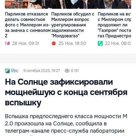
Парликов отказался
Парликов обсудил с
Парликов на встр
делать совместное
Миллером вопрос
с Миллером спрос
фото с Миллером из-
урегулирования
продолжит ли
за значка с символом
задолженности
"Газпром" постав
Z
"Молдовагаз"
газ Приднестров
28 Ноя. 09:31
25 Ноя. 19:50
22 Ноя. 08:03
Rbc
9 октября 2025, 19:27
6 151
На Солнце зафиксировали
мощнейшую с конца сентября
вспышку
Вспышка предпоследнего класса мощности М
2.0 произошла на Солнце, сообщила в
телеграм-канале пресс-служба лаборатории