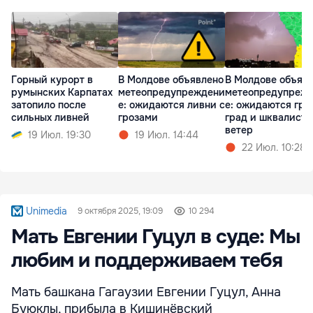
Горный курорт в
В Молдове объявлено
В Молдове объяв
румынских Карпатах
метеопредупреждени
метеопредупреж
затопило после
е: ожидаются ливни с
е: ожидаются гро
сильных ливней
грозами
град и шквалист
ветер
19 Июл. 19:30
19 Июл. 14:44
22 Июл. 10:28
Unimedia
9 октября 2025, 19:09
10 294
Мать Евгении Гуцул в суде: Мы
любим и поддерживаем тебя
Мать башкана Гагаузии Евгении Гуцул, Анна
Буюклы, прибыла в Кишинёвский