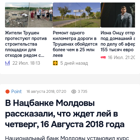
Жители Трушен
Ремонт одного
Иона Онцу отпра
протестуют против
километра дороги в
под домашний ар
строительства
Трушенах обойдется
по делу об афере
площадки для
более чем в 25 млн
155 тысяч евро
отходов рядом с
леев
16 Июл. 21:20
домами
22 Июл. 18:13
5 дней назад
Point
16 августа 2018, 07:20
3 735
В Нацбанке Молдовы
рассказали, что ждет лей в
четверг, 16 Августа 2018 года
Национальный банк Молдовы установил курс