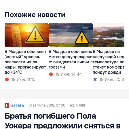
Похожие новости
В Молдове объявлен
В Молдове объявлено
В Молдове на
"желтый" уровень
метеопредупреждени
следующей недел
опасности из-за
е: ожидаются ливни с
температура возд
жары: прогнозируют
грозами
станет комфортне
до +34°C
пойдут дожди
19 Июл. 14:44
18 Июл. 11:10
19 Июл. 20:30
Gazeta
16 августа 2018, 07:00
5 688
Братья погибшего Пола
Уокера предложили сняться в