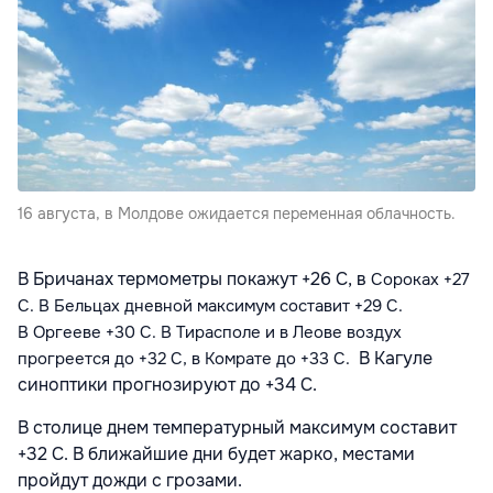
16 августа, в Молдове ожидается переменная облачность.
В Бричанах термометры покажут +26 C, в
Сороках +27
С. В
Бельцах дневной максимум составит
+29 С.
В
Оргееве +30 С
. В Тирасполе и в Леове воздух
В Кагуле
прогреется до +32 С,
в
Комрате
до +33
C.
синоптики прогнозируют до +34 C.
В столице днем температурный максимум составит
+32 С. В ближайшие дни будет жарко, местами
пройдут дожди с грозами.