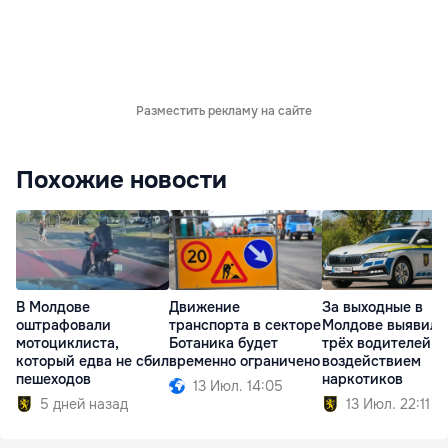
Разместить рекламу на сайте
Похожие новости
В Молдове
Движение
За выходные в
оштрафовали
транспорта в секторе
Молдове выявили
мотоциклиста,
Ботаника будет
трёх водителей п
который едва не сбил
временно ограничено
воздействием
пешеходов
наркотиков
13 Июл. 14:05
5 дней назад
13 Июл. 22:11