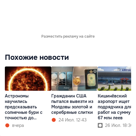
Разместить рекламу на сайте
Похожие новости
Астрономы
Гражданин США
Кишинёвский
научились
пытался вывезти из
аэропорт ищет
предсказывать
Молдовы золотой и
подрядчика для
солнечные бури с
серебряные слитки
работ на сумму б
точностью до
67 млн леев
24 Июл. 12:43
получаса
вчера
26 Июл. 18:30