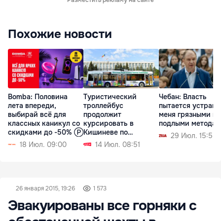
Похожие новости
Bomba: Половина
Туристический
Чебан: Власть
лета впереди,
троллейбус
пытается устрани
выбирай всё для
продолжит
меня грязными и
классных каникул со
курсировать в
подлыми метода
скидками до -50% Ⓟ
Кишиневе по
29 Июл. 15:55
выходным
18 Июл. 09:00
14 Июл. 08:51
26 января 2015, 19:26
1 573
Эвакуированы все горняки с