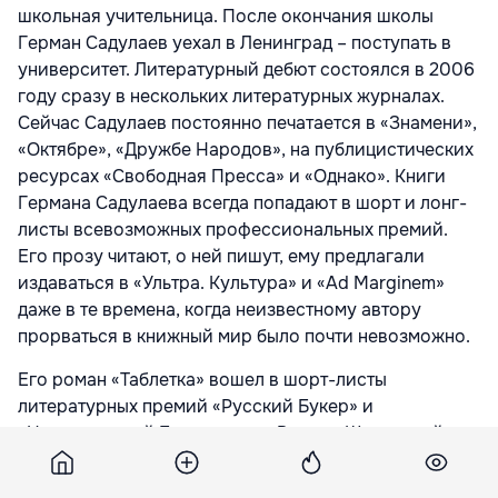
школьная учительница. После окончания школы
Герман Садулаев уехал в Ленинград – поступать в
университет. Литературный дебют состоялся в 2006
году сразу в нескольких литературных журналах.
Сейчас Садулаев постоянно печатается в «Знамени»,
«Октябре», «Дружбе Народов», на публицистических
ресурсах «Свободная Пресса» и «Однако». Книги
Германа Садулаева всегда попадают в шорт и лонг-
листы всевозможных профессиональных премий.
Его прозу читают, о ней пишут, ему предлагали
издаваться в «Ультра. Культура» и «Ad Marginem»
даже в те времена, когда неизвестному автору
прорваться в книжный мир было почти невозможно.
Его роман «Таблетка» вошел в шорт-листы
литературных премий «Русский Букер» и
«Национальный Бестселлер». Роман «Шалинский
рейд» вошел в шорт-листы «Русского Букера» и
«Большой Книги» в 2010 году. В 2014 году вёл