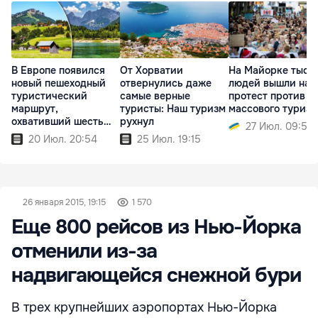
В Европе появился
От Хорватии
На Майорке тыся
новый пешеходный
отвернулись даже
людей вышли на
туристический
самые верные
протест против
маршрут,
туристы: Наш туризм
массового туриз
охвативший шесть
рухнул
27 Июл. 09:51
стран
20 Июл. 20:54
25 Июл. 19:15
26 января 2015, 19:15
1 570
Еще 800 рейсов из Нью-Йорка
отменили из-за
надвигающейся снежной бури
В трех крупнейших аэропортах Нью-Йорка