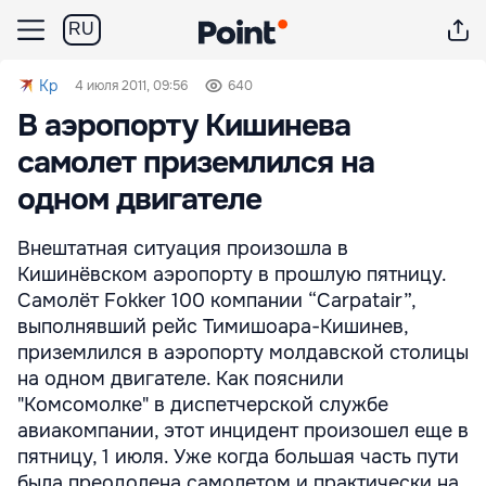
RU
Kp
4 июля 2011, 09:56
640
В аэропорту Кишинева
самолет приземлился на
одном двигателе
Внештатная ситуация произошла в
Кишинёвском аэропорту в прошлую пятницу.
Самолёт Fokker 100 компании “Carpatair”,
выполнявший рейс Тимишоара-Кишинев,
приземлился в аэропорту молдавской столицы
на одном двигателе. Как пояснили
"Комсомолке" в диспетчерской службе
авиакомпании, этот инцидент произошел еще в
пятницу, 1 июля. Уже когда большая часть пути
была преодолена самолетом и практически на