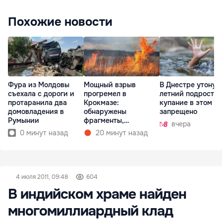
Похожие новости
Фура из Молдовы
Мощный взрыв
В Днестре утонул 
съехала с дороги и
прогремел в
летний подросток
протаранила два
Крокмазе:
купание в этом м
домовладения в
обнаружены
запрещено
Румынии
фрагменты,
вчера
предположительно,
0 минут назад
20 минут назад
дрона
4 июля 2011, 09:48
604
В индийском храме найден
многомиллиардный клад