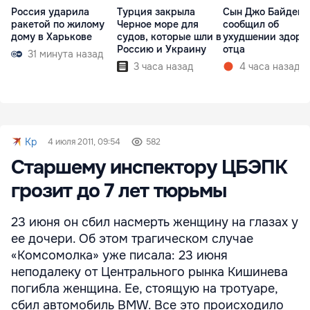
Россия ударила
Турция закрыла
Сын Джо Байдена
ракетой по жилому
Черное море для
сообщил об
дому в Харькове
судов, которые шли в
ухудшении здоро
Россию и Украину
отца
31 минута назад
3 часа назад
4 часа назад
Kp
4 июля 2011, 09:54
582
Старшему инспектору ЦБЭПК
грозит до 7 лет тюрьмы
23 июня он сбил насмерть женщину на глазах у
ее дочери. Об этом трагическом случае
«Комсомолка» уже писала: 23 июня
неподалеку от Центрального рынка Кишинева
погибла женщина. Ее, стоящую на тротуаре,
сбил автомобиль BMW. Все это происходило