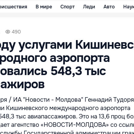
оисшествия
В мире
Спорт
Леди
Авто
Нау
2
490
оду услугами Кишиневс
родного аэропорта
овались 548,3 тыс
сажиров
я / ИА "Новости - Молдова" Геннадий Тудорян
ми Кишиневского международного аэропорта
48,3 тыс авиапассажиров. Это на 13,6 проц бо
едает агентство «НОВОСТИ-МОЛДОВА» со ссыл
службы Государственной администрации гра