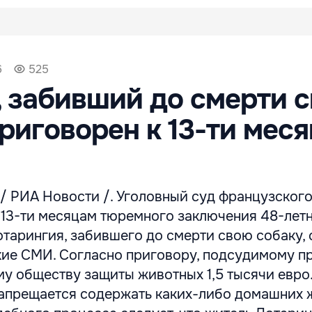
6
525
 забивший до смерти 
приговорен к 13-ти мес
/ РИА Новости /. Уголовный суд французског
 13-ти месяцам тюремного заключения 48-лет
отарингия, забившего до смерти свою собаку,
кие СМИ. Согласно приговору, подсудимому п
му обществу защиты животных 1,5 тысячи евро
 запрещается содержать каких-либо домашних 