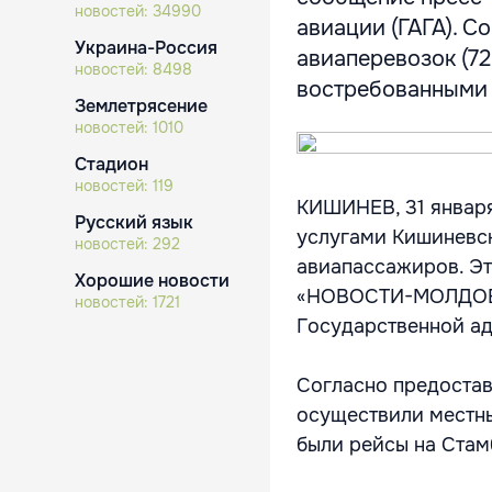
новостей:
34990
авиации (ГАГА). 
Украина-Россия
авиаперевозок (7
новостей:
8498
востребованными в
Землетрясение
новостей:
1010
Стадион
новостей:
119
КИШИНЕВ, 31 января
Русский язык
услугами Кишиневск
новостей:
292
авиапассажиров. Это
Хорошие новости
«НОВОСТИ-МОЛДОВА
новостей:
1721
Государственной ад
Согласно предостав
осуществили местн
были рейсы на Стам