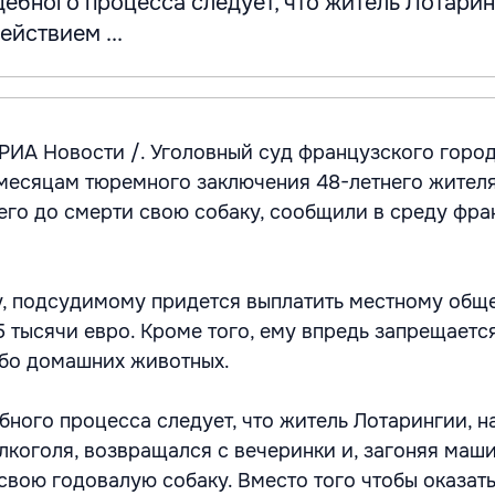
ебного процесса следует, что житель Лотарин
ействием ...
 РИА Новости /. Уголовный суд французского горо
 месяцам тюремного заключения 48-летнего жител
его до смерти свою собаку, сообщили в среду фра
, подсудимому придется выплатить местному общ
5 тысячи евро. Кроме того, ему впредь запрещаетс
ибо домашних животных.
бного процесса следует, что житель Лотарингии, н
лкоголя, возвращался с вечеринки и, загоняя маши
 свою годовалую собаку. Вместо того чтобы оказат