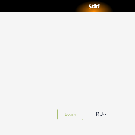
⌵
RU
Войти