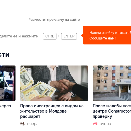
Разместить рекламу на сайте
Нашли ошибку в тексте
+
делите ее и нажмите
CTRL
ENTER
Сообщите нам!
сти
через
Права иностранцев с видом на
После жалобы пос
жительство в Молдове
центре Constructor
расширят
проверку
вчера
вчера