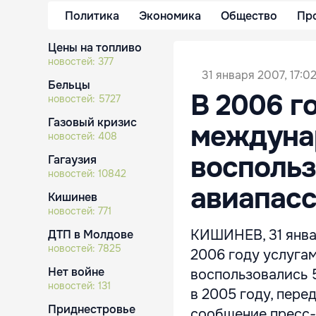
Политика
Экономика
Общество
Пр
Цены на топливо
новостей:
377
31 января 2007, 17:0
Бельцы
В 2006 г
новостей:
5727
Газовый кризис
междуна
новостей:
408
воспольз
Гагаузия
новостей:
10842
авиапас
Кишинев
новостей:
771
КИШИНЕВ, 31 январ
ДТП в Молдове
новостей:
7825
2006 году услуга
Нет войне
воспользовались 5
новостей:
131
в 2005 году, пер
Приднестровье
сообщение пресс-