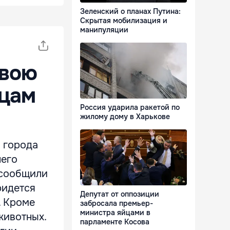
Зеленский о планах Путина:
Скрытая мобилизация и
манипуляции
свою
яцам
Россия ударила ракетой по
жилому дому в Харькове
о города
него
 сообщили
ридется
Депутат от оппозиции
. Кроме
забросала премьер-
министра яйцами в
животных.
парламенте Косова