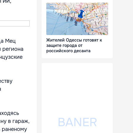
гии,
Жителей Одессы готовят к
да Мец
защите города от
я региона
российского десанта
нцузские
еству
я
аходясь
ну в гараж,
ь раненому