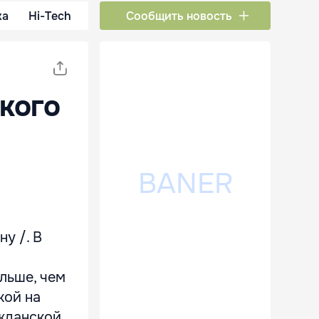
ка
Hi-Tech
Сообщить новость
кого
у /. В
льше, чем
кой на
жданской