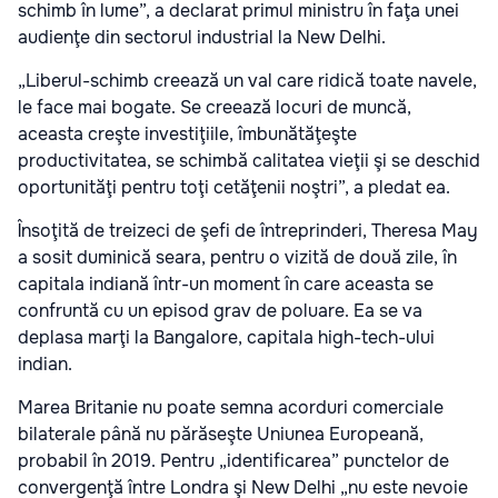
schimb în lume”, a declarat primul ministru în faţa unei
audienţe din sectorul industrial la New Delhi.
„Liberul-schimb creează un val care ridică toate navele,
le face mai bogate. Se creează locuri de muncă,
aceasta creşte investiţiile, îmbunătăţeşte
productivitatea, se schimbă calitatea vieţii şi se deschid
oportunităţi pentru toţi cetăţenii noştri”, a pledat ea.
Însoţită de treizeci de şefi de întreprinderi, Theresa May
a sosit duminică seara, pentru o vizită de două zile, în
capitala indiană într-un moment în care aceasta se
confruntă cu un episod grav de poluare. Ea se va
deplasa marţi la Bangalore, capitala high-tech-ului
indian.
Marea Britanie nu poate semna acorduri comerciale
bilaterale până nu părăseşte Uniunea Europeană,
probabil în 2019. Pentru „identificarea” punctelor de
convergenţă între Londra şi New Delhi „nu este nevoie