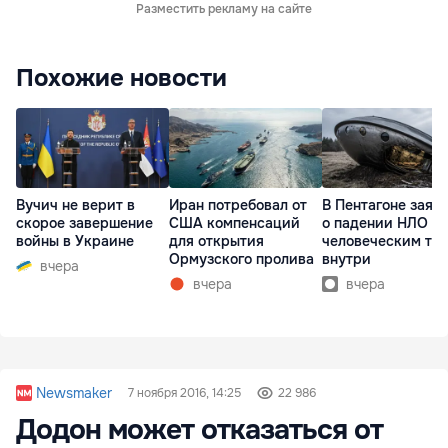
Разместить рекламу на сайте
Похожие новости
Вучич не верит в
Иран потребовал от
В Пентагоне заяв
скорое завершение
США компенсаций
о падении НЛО с
войны в Украине
для открытия
человеческим те
Ормузского пролива
внутри
вчера
вчера
вчера
Newsmaker
7 ноября 2016, 14:25
22 986
Додон может отказаться от