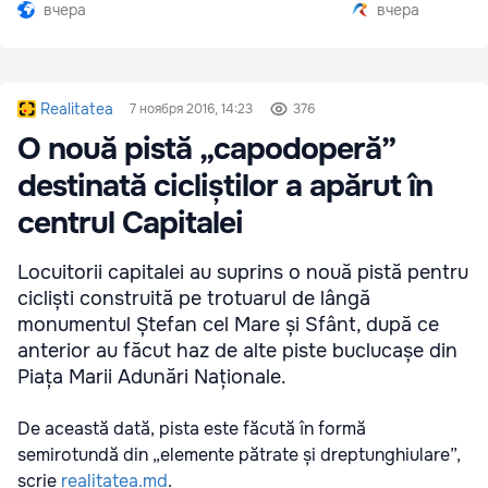
вчера
вчера
Realitatea
7 ноября 2016, 14:23
376
O nouă pistă „capodoperă”
destinată cicliștilor a apărut în
centrul Capitalei
Locuitorii capitalei au suprins o nouă pistă pentru
cicliști construită pe trotuarul de lângă
monumentul Ștefan cel Mare și Sfânt, după ce
anterior au făcut haz de alte piste buclucașe din
Piața Marii Adunări Naționale.
De această dată, pista este făcută în formă
semirotundă din „elemente pătrate și dreptunghiulare”,
scrie
realitatea.md
.