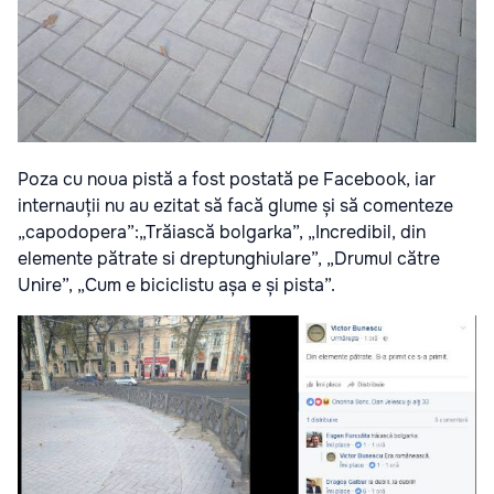
Poza cu noua pistă a fost postată pe Facebook, iar
internauții nu au ezitat să facă glume și să comenteze
„capodopera”:„Trăiască bolgarka”, „Incredibil, din
elemente pătrate si dreptunghiulare”, „Drumul către
Unire”, „Cum e biciclistu așa e și pista”.