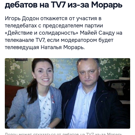
дебатов на ТV7 из-за Морарь
Игорь Додон откажется от участия в
теледебатах с председателем партии
«Действие и солидарность» Майей Санду на
телеканале TV7, если модератором будет
телеведущая Наталья Морарь.
Додон может отказаться от дебатов на ТV7 из-за Морарь.