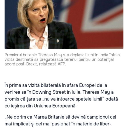
Premierul britanic Theresa May s-a deplasat luni în India într-o
vizită destinată să pregătească terenul pentru un potenţial
acord post-Brexit, relatează AFP.
În prima sa vizită bilaterală în afara Europei de la
venirea sa în Downing Street în iulie, Theresa May a
promis că ţara sa „nu va întoarce spatele lumii” odată
cu ieşirea din Uniunea Europeană.
„Ne dorim ca Marea Britanie să devină campionul cel
mai implicat şi cel mai pasionat în materie de liber-