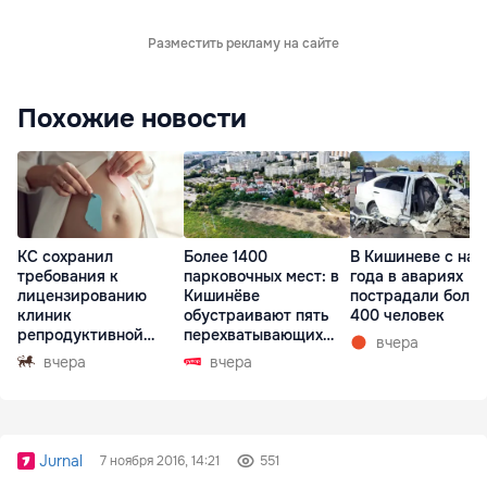
Разместить рекламу на сайте
Похожие новости
КС сохранил
Более 1400
В Кишиневе с нач
требования к
парковочных мест: в
года в авариях
лицензированию
Кишинёве
пострадали более
клиник
обустраивают пять
400 человек
репродуктивной
перехватывающих
вчера
медицины
парковок
вчера
вчера
Jurnal
7 ноября 2016, 14:21
551