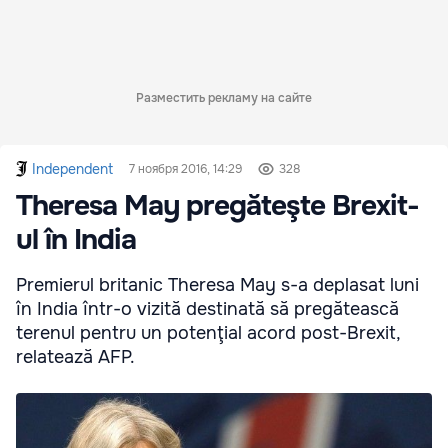
Разместить рекламу на сайте
Independent
7 ноября 2016, 14:29
328
Theresa May pregăteşte Brexit-
ul în India
Premierul britanic Theresa May s-a deplasat luni
în India într-o vizită destinată să pregătească
terenul pentru un potenţial acord post-Brexit,
relatează AFP.