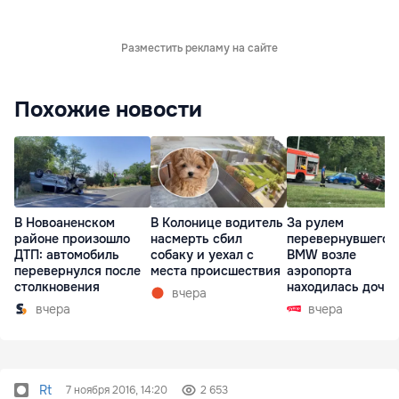
Разместить рекламу на сайте
Похожие новости
В Новоаненском
В Колонице водитель
За рулем
районе произошло
насмерть сбил
перевернувшегос
ДТП: автомобиль
собаку и уехал с
BMW возле
перевернулся после
места происшествия
аэропорта
столкновения
находилась дочь
вчера
директора лицея
вчера
вчера
Rt
7 ноября 2016, 14:20
2 653