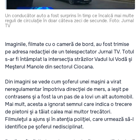
Un conducător auto a fost surprins în timp ce încalcă mai multe
reguli de circulaţie în doar câteva zeci de secunde. Foto: Jurnal
TV
Imaginile, filmate cu o cameră de bord, au fost trimise
pe adresa redacţiei de un telespectator Jurnal TV. Totul
s-ar fi întâmplat la intersecţia străzilor Vadul lui Vodă şi
Meşterul Manole din sectorul Ciocana.
Din imagini se vede cum şoferul unei maşini a virat
neregulamentar împotriva direcţiei de mers, a ieşit pe
contrasens şi a fost la un pas de a lovi un alt automobil.
Mai mult, acesta a ignorat semnul care indica o trecere
de pietoni şi a tăiat calea mai multor trecători.
Filmuleţul a ajuns şi în atenţia poliţiei, care urmează să-l
identifice pe şoferul nedisciplinat.