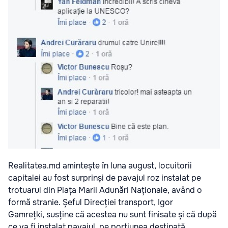
Realitatea.md amintește în luna august, locuitorii
capitalei au fost surprinși de pavajul roz instalat pe
trotuarul din Piața Marii Adunări Naționale, având o
formă stranie. Șeful Direcției transport, Igor
Gamrețki, susține că acestea nu sunt finisate și că după
ce va fi instalat pavajul, pe porțiunea destinată