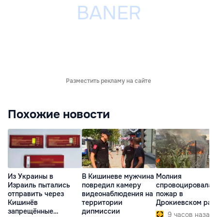
Разместить рекламу на сайте
Похожие новости
Из Украины в
В Кишиневе мужчина
Молния
Израиль пытались
повредил камеру
спровоцировала
отправить через
видеонаблюдения на
пожар в
Кишинёв
территории
Дрокиевском рай
запрещённые
дипмиссии
9 часов назад