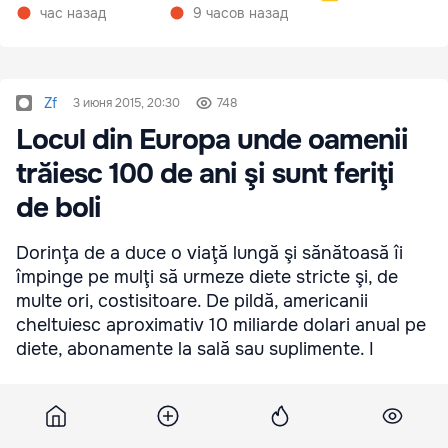
препараты
час назад
9 часов назад
Zf
3 июня 2015, 20:30
748
Locul din Europa unde oamenii
trăiesc 100 de ani şi sunt feriţi
de boli
Dorinţa de a duce o viaţă lungă şi sănătoasă îi
împinge pe mulţi să urmeze diete stricte şi, de
multe ori, costisitoare. De pildă, americanii
cheltuiesc aproximativ 10 miliarde dolari anual pe
diete, abonamente la sală sau suplimente. I