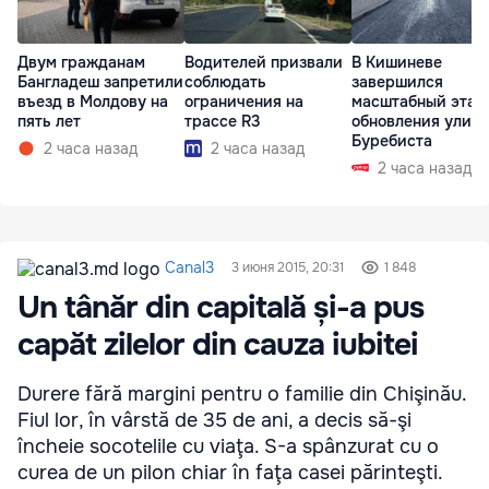
Двум гражданам
Водителей призвали
В Кишиневе
Бангладеш запретили
соблюдать
завершился
въезд в Молдову на
ограничения на
масштабный этап
пять лет
трассе R3
обновления улиц
Буребиста
2 часа назад
2 часа назад
2 часа назад
Canal3
3 июня 2015, 20:31
1 848
Un tânăr din capitală și-a pus
capăt zilelor din cauza iubitei
Durere fără margini pentru o familie din Chişinău.
Fiul lor, în vârstă de 35 de ani, a decis să-şi
încheie socotelile cu viaţa. S-a spânzurat cu o
curea de un pilon chiar în faţa casei părinteşti.