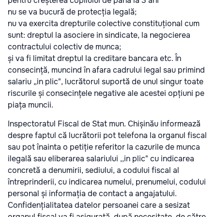
pentru creșterea copilului de până la 3 ani
nu se va bucură de protecția legală;
nu va exercita drepturile colective constituțional cum
sunt: dreptul la asociere in sindicate, la negocierea
contractului colectiv de munca;
și va fi limitat dreptul la creditare bancara etc. În
consecință, muncind în afara cadrului legal sau primind
salariu „in plic", lucrătorul suportă de unul singur toate
riscurile și consecințele negative ale acestei opțiuni pe
piața muncii.
Inspectoratul Fiscal de Stat mun. Chișinău informează
despre faptul că lucrătorii pot telefona la organul fiscal
sau pot înainta о petiție referitor la cazurile de munca
ilegală sau eliberarea salariului ,,in plic" cu indicarea
concretă a denumirii, sediului, a codului fiscal al
întreprinderii, cu indicarea numelui, prenumelui, codului
personal și informația de contact a angajatului.
Confidențialitatea datelor persoanei care a sesizat
organul fiscal va fi asigurată, după necesitate, de către