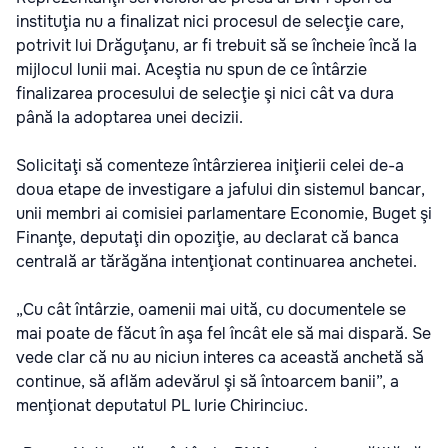
instituţia nu a finalizat nici procesul de selecţie care,
potrivit lui Drăguţanu, ar fi trebuit să se încheie încă la
mijlocul lunii mai. Aceştia nu spun de ce întârzie
finalizarea procesului de selecţie şi nici cât va dura
până la adoptarea unei decizii.
Solicitaţi să comenteze întârzierea iniţierii celei de-a
doua etape de investigare a jafului din sistemul bancar,
unii membri ai comisiei parlamentare Economie, Buget şi
Finanţe, deputaţi din opoziţie, au declarat că banca
centrală ar tărăgăna intenţionat continuarea anchetei.
„Cu cât întârzie, oamenii mai uită, cu documentele se
mai poate de făcut în aşa fel încât ele să mai dispară. Se
vede clar că nu au niciun interes ca această anchetă să
continue, să aflăm adevărul şi să întoarcem banii”, a
menţionat deputatul PL Iurie Chirinciuc.