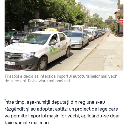
Tiraspol a decis să interzică importul autoturismelor mai vechi
de zece ani. Foto: ziarulnational.md
Între timp, așa-numiții deputați din regiune s-au
răzgândit și au adoptat astăzi un proiect de lege care
va permite importul mașinilor vechi, aplicându-se doar
taxe vamale mai mari.