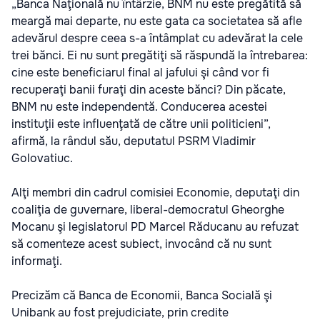
„Banca Naţională nu întârzie, BNM nu este pregătită să
meargă mai departe, nu este gata ca societatea să afle
adevărul despre ceea s-a întâmplat cu adevărat la cele
trei bănci. Ei nu sunt pregătiţi să răspundă la întrebarea:
cine este beneficiarul final al jafului şi când vor fi
recuperaţi banii furaţi din aceste bănci? Din păcate,
BNM nu este independentă. Conducerea acestei
instituţii este influenţată de către unii politicieni”,
afirmă, la rândul său, deputatul PSRM Vladimir
Golovatiuc.
Alţi membri din cadrul comisiei Economie, deputaţi din
coaliţia de guvernare, liberal-democratul Gheorghe
Mocanu şi legislatorul PD Marcel Răducanu au refuzat
să comenteze acest subiect, invocând că nu sunt
informaţi.
Precizăm că Banca de Economii, Banca Socială şi
Unibank au fost prejudiciate, prin credite