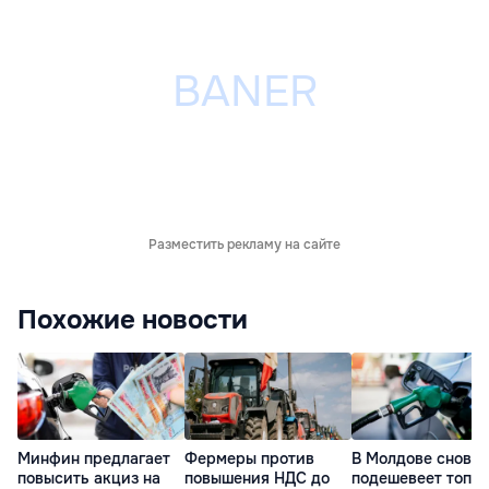
Разместить рекламу на сайте
Похожие новости
Минфин предлагает
Фермеры против
В Молдове снова
повысить акциз на
повышения НДС до
подешевеет топли