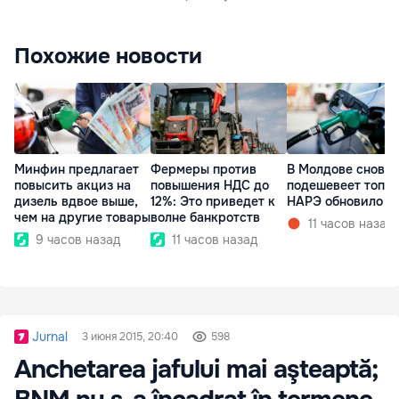
Похожие новости
Минфин предлагает
Фермеры против
В Молдове снова
повысить акциз на
повышения НДС до
подешевеет топли
дизель вдвое выше,
12%: Это приведет к
НАРЭ обновило ц
чем на другие товары
волне банкротств
11 часов назад
9 часов назад
11 часов назад
Jurnal
3 июня 2015, 20:40
598
Anchetarea jafului mai aşteaptă;