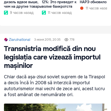
дизель вдвое выше,
12%: Это приведет к
НАРЭ обновило ц
чем на другие товары
волне банкротств
11 часов назад
9 часов назад
11 часов назад
Ziarulnational
3 июня 2015, 20:35
778
Transnistria modifică din nou
legislația care vizează importul
mașinilor
Chiar dacă așa-zisul soviet suprem de la Tiraspol
a decis încă în 2008 să interzică importul
autoturismelor mai vechi de zece ani, acest lucru
a fost amânat de nenumărate ori.