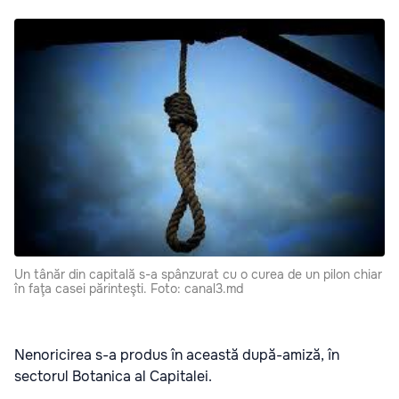
Un tânăr din capitală s-a spânzurat cu o curea de un pilon chiar
în faţa casei părinteşti. Foto: canal3.md
Nenoricirea s-a produs în această după-amiză, în
sectorul Botanica al Capitalei.