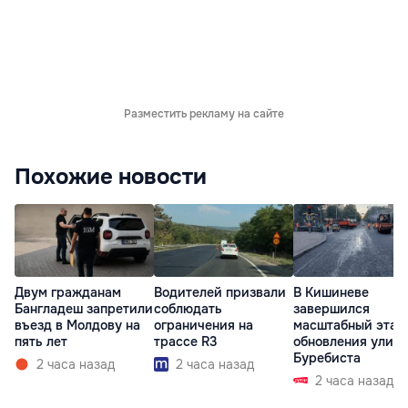
Разместить рекламу на сайте
Похожие новости
Двум гражданам
Водителей призвали
В Кишиневе
Бангладеш запретили
соблюдать
завершился
въезд в Молдову на
ограничения на
масштабный этап
пять лет
трассе R3
обновления улиц
Буребиста
2 часа назад
2 часа назад
2 часа назад