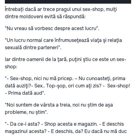
Întrebați dacă ar trece pragul unui sex-shop, mulţi
dintre moldoveni evită să răspundă:
"Nu vreau să vorbesc despre acest lucru".
"Un lucru normal care înfrumuseţează viaţa şi relaţia
sexuală dintre parteneri".
Iar dintre oamenii de la ţară, puţini ştiu ce este un sex-
shop:
"- Sex-shop, nici nu mă pricep. – Nu cunoasteţi, prima
dată auziţi?- Sex.. Top-şop, ori cum aţi zis? - Sex-shop!
- Prima dată aud".
"Noi suntem de vârsta a treia, noi nu știm de așa
probleme, nu știm".
"- Da ce-i asta? - Shop acesta e magazin. - E deschis
magazinul acesta? - E deschis, da? Eu dacă nu mă duc