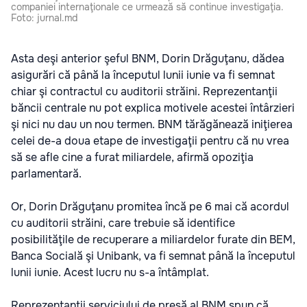
companiei internaţionale ce urmează să continue investigaţia.
Foto: jurnal.md
Asta deşi anterior şeful BNM, Dorin Drăguţanu, dădea
asigurări că până la începutul lunii iunie va fi semnat
chiar şi contractul cu auditorii străini. Reprezentanţii
băncii centrale nu pot explica motivele acestei întârzieri
şi nici nu dau un nou termen. BNM tărăgănează iniţierea
celei de-a doua etape de investigaţii pentru că nu vrea
să se afle cine a furat miliardele, afirmă opoziţia
parlamentară.
Or, Dorin Drăguţanu promitea încă pe 6 mai că acordul
cu auditorii străini, care trebuie să identifice
posibilităţile de recuperare a miliardelor furate din BEM,
Banca Socială şi Unibank, va fi semnat până la începutul
lunii iunie. Acest lucru nu s-a întâmplat.
Reprezentanţii serviciului de presă al BNM spun că