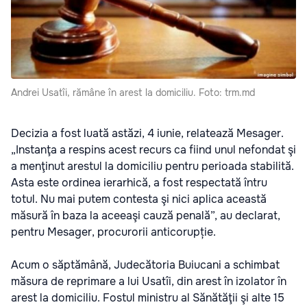
Andrei Usatîi, rămâne în arest la domiciliu. Foto: trm.md
Decizia a fost luată astăzi, 4 iunie, relatează Mesager.
„Instanţa a respins acest recurs ca fiind unul nefondat şi
a menţinut arestul la domiciliu pentru perioada stabilită.
Asta este ordinea ierarhică, a fost respectată întru
totul. Nu mai putem contesta şi nici aplica această
măsură în baza la aceeaşi cauză penală”, au declarat,
pentru Mesager, procurorii anticorupție.
Acum o săptămână, Judecătoria Buiucani a schimbat
măsura de reprimare a lui Usatîi, din arest în izolator în
arest la domiciliu. Fostul ministru al Sănătăţii şi alte 15