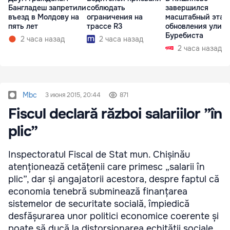
Бангладеш запретили
соблюдать
завершился
въезд в Молдову на
ограничения на
масштабный этап
пять лет
трассе R3
обновления улиц
Буребиста
2 часа назад
2 часа назад
2 часа назад
Mbc
3 июня 2015, 20:44
871
Fiscul declară război salariilor ”în
plic”
Inspectoratul Fiscal de Stat mun. Chișinău
atenționează cetățenii care primesc „salarii în
plic”, dar și angajatorii acestora, despre faptul că
economia tenebră subminează finanțarea
sistemelor de securitate socială, împiedică
desfășurarea unor politici economice coerente și
poate să ducă la distorsionarea echității sociale.