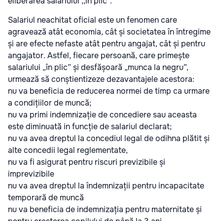
eliberarea salariului ,,in plic".
Salariul neachitat oficial este un fenomen care
agravează atât economia, cât și societatea în întregime
și are efecte nefaste atât pentru angajat, cât și pentru
angajator. Astfel, fiecare persoană, care primește
salariului „în plic” și desfășoară „munca la negru”,
urmează să conștientizeze dezavantajele acestora:
nu va beneficia de reducerea normei de timp ca urmare
a condițiilor de muncă;
nu va primi indemnizație de concediere sau aceasta
este diminuată in funcție de salariul declarat;
nu va avea dreptul la concediul legal de odihna plătit și
alte concedii legal reglementate,
nu va fi asigurat pentru riscuri previzibile și
imprevizibile
nu va avea dreptul la îndemnizații pentru incapacitate
temporară de muncă
nu va beneficia de indemnizația pentru maternitate și