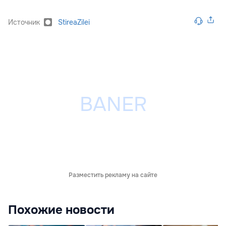
Источник
StireaZilei
Разместить рекламу на сайте
Похожие новости