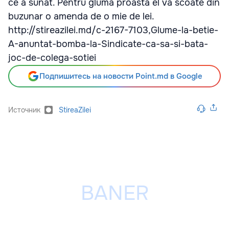
ce a sunat. Pentru gluma proasta el va scoate din
buzunar o amenda de o mie de lei.
http://stireazilei.md/c-2167-7103,Glume-la-betie-
A-anuntat-bomba-la-Sindicate-ca-sa-si-bata-
joc-de-colega-sotiei
Подпишитесь на новости Point.md в Google
Источник
StireaZilei