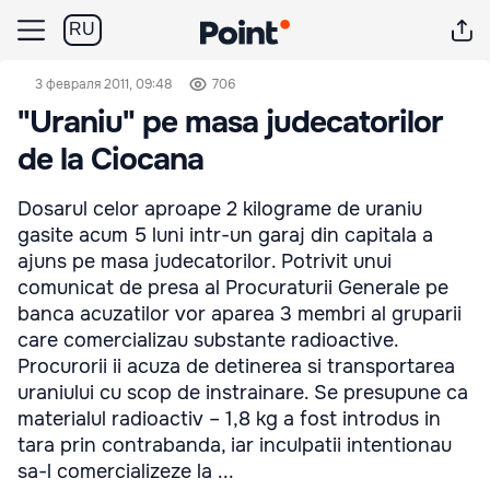
RU
3 февраля 2011, 09:48
706
"Uraniu" pe masa judecatorilor
de la Ciocana
Dosarul celor aproape 2 kilograme de uraniu
gasite acum 5 luni intr-un garaj din capitala a
ajuns pe masa judecatorilor. Potrivit unui
comunicat de presa al Procuraturii Generale pe
banca acuzatilor vor aparea 3 membri al gruparii
care comercializau substante radioactive.
Procurorii ii acuza de detinerea si transportarea
uraniului cu scop de instrainare. Se presupune ca
materialul radioactiv – 1,8 kg a fost introdus in
tara prin contrabanda, iar inculpatii intentionau
sa-l comercializeze la ...