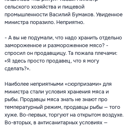
сельского хозяйства и пищевой
промышленности Василий Бумаков. Увиденное
министра поразило. Неприятно.
- А вы не подумали, что надо хранить отдельно
замороженное и размороженное мясо? -
спросил он продавщицу. Та пожала плечами:
«Я здесь просто продавец, что я могу
сделать?».
Наиболее неприятными «сюрпризами» для
министра стали условия хранения мяса и
рыбы. Продавцы мяса знать не знают про
температурный режим, продавцы рыбы — того
хуже. Во-первых, торгуют на открытом воздухе.
Во-вторых, в антисанитарных условиях —