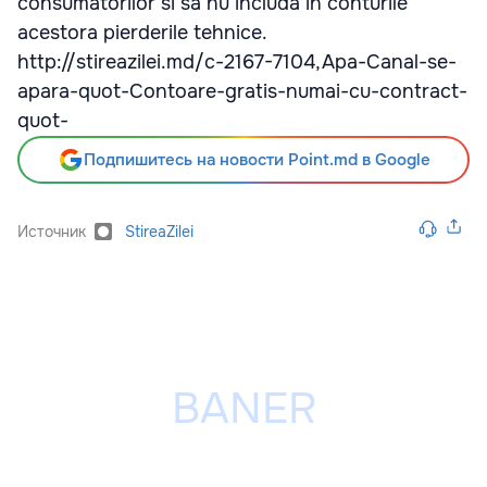
consumatorilor si sa nu includa in conturile
acestora pierderile tehnice.
http://stireazilei.md/c-2167-7104,Apa-Canal-se-
apara-quot-Contoare-gratis-numai-cu-contract-
quot-
Подпишитесь на новости Point.md в Google
Источник
StireaZilei