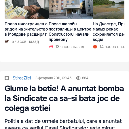
Права иностранцев с
После жалобы
На Днестре, Прут
видом на жительство
постоялицы в центре
малых реках
в Молдове расширят
Constructorul начали
сохраняется деф
проверку
воды
5 часов назад
13 часов назад
14 часов назад
StireaZilei
3 февраля 2011, 09:45
884
Glume la betie! A anuntat bomba
la Sindicate ca sa-si bata joc de
colega sotiei
Politia a dat de urmele barbatului, care a anuntat
aseara ca sediul Casei Sindicatelor este minat.