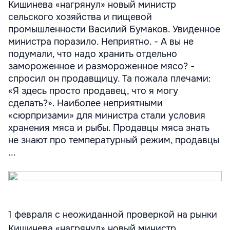
Кишинева «нагрянул» новый министр
сельского хозяйства и пищевой
промышленности Василий Бумаков. Увиденное
министра поразило. Неприятно. - А вы не
подумали, что надо хранить отдельно
замороженное и размороженное мясо? -
спросил он продавщицу. Та пожала плечами:
«Я здесь просто продавец, что я могу
сделать?». Наиболее неприятными
«сюрпризами» для министра стали условия
хранения мяса и рыбы. Продавцы мяса знать
не знают про температурный режим, продавцы
...
1 февраля с неожиданной проверкой на рынки
Кишинева «нагрянул» новый министр