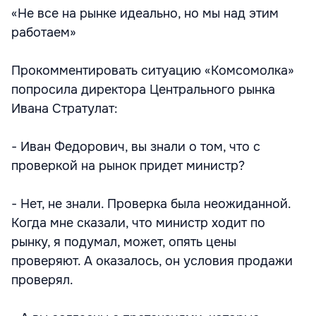
«Не все на рынке идеально, но мы над этим
работаем»
Прокомментировать ситуацию «Комсомолка»
попросила директора Центрального рынка
Ивана Стратулат:
- Иван Федорович, вы знали о том, что с
проверкой на рынок придет министр?
- Нет, не знали. Проверка была неожиданной.
Когда мне сказали, что министр ходит по
рынку, я подумал, может, опять цены
проверяют. А оказалось, он условия продажи
проверял.