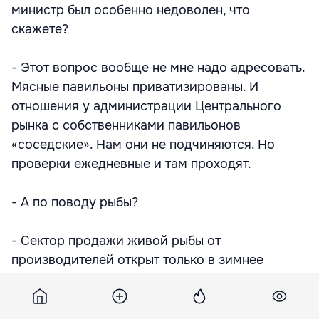
министр был особенно недоволен, что
скажете?
- Этот вопрос вообще не мне надо адресовать.
Мясные павильоны приватизированы. И
отношения у администрации Центрального
рынка с собственниками павильонов
«соседские». Нам они не подчиняются. Но
проверки ежедневные и там проходят.
- А по поводу рыбы?
- Сектор продажи живой рыбы от
производителей открыт только в зимнее
время. На то и рассчитано, что рыба будет
продаваться на открытом воздухе,
температура-то минусовая!