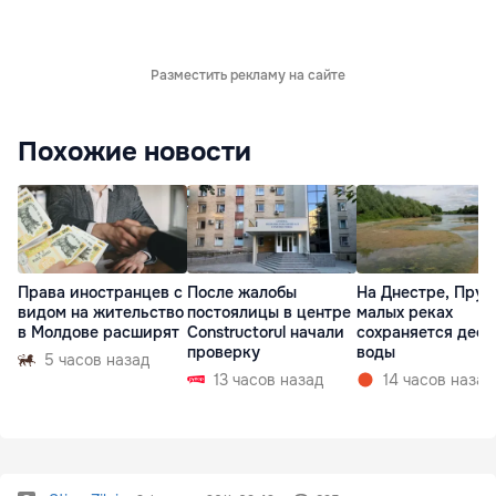
Разместить рекламу на сайте
Похожие новости
Права иностранцев с
После жалобы
На Днестре, Прут
видом на жительство
постоялицы в центре
малых реках
в Молдове расширят
Constructorul начали
сохраняется деф
проверку
воды
5 часов назад
13 часов назад
14 часов назад