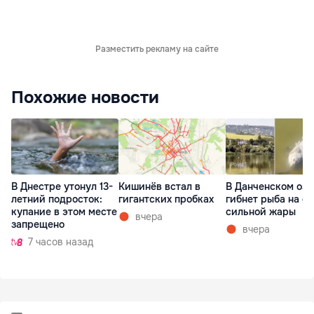
Разместить рекламу на сайте
Похожие новости
В Днестре утонул 13-
Кишинёв встал в
В Данченском озе
летний подросток:
гигантских пробках
гибнет рыба на ф
купание в этом месте
сильной жары
вчера
запрещено
вчера
7 часов назад