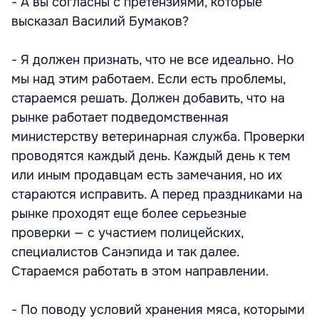
- А вы согласны с претензиями, которые
высказал Василий Бумаков?
- Я должен признать, что не все идеально. Но
мы над этим работаем. Если есть проблемы,
стараемся решать. Должен добавить, что на
рынке работает подведомственная
министерству ветеринарная служба. Проверки
проводятся каждый день. Каждый день к тем
или иным продавцам есть замечания, но их
стараются исправить. А перед праздниками на
рынке проходят еще более серьезные
проверки — с участием полицейских,
специалистов Санэпида и так далее.
Стараемся работать в этом направлении.
- По поводу условий хранения мяса, которыми