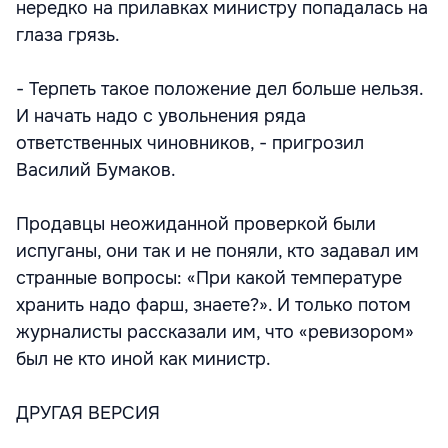
нередко на прилавках министру попадалась на
глаза грязь.
- Терпеть такое положение дел больше нельзя.
И начать надо с увольнения ряда
ответственных чиновников, - пригрозил
Василий Бумаков.
Продавцы неожиданной проверкой были
испуганы, они так и не поняли, кто задавал им
странные вопросы: «При какой температуре
хранить надо фарш, знаете?». И только потом
журналисты рассказали им, что «ревизором»
был не кто иной как министр.
ДРУГАЯ ВЕРСИЯ