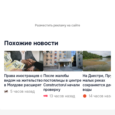
Разместить рекламу на сайте
Похожие новости
Права иностранцев с
После жалобы
На Днестре, Прут
видом на жительство
постоялицы в центре
малых реках
в Молдове расширят
Constructorul начали
сохраняется деф
проверку
воды
5 часов назад
13 часов назад
14 часов назад