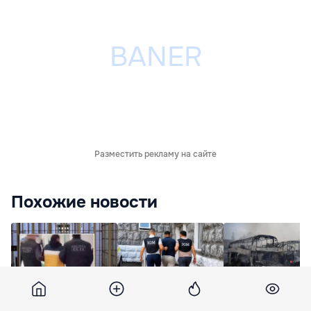
Разместить рекламу на сайте
Похожие новости
За попытку продать
В Кишиневе
Российские войс
девушку в
задержали
ударили по