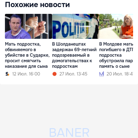
Похожие новости
Мать подростка,
В Шолданештах
В Молдове мать
обвиняемого в
задержан 69-летний
погибшего в ДТП
убийстве в Сударке,
подозреваемый в
подростка
просит смягчить
домогательствах к
обустроила парк 
наказание для сына
подросткам
память о сыне
12 Июл. 16:00
27 Июл. 13:45
20 Июл. 18:47