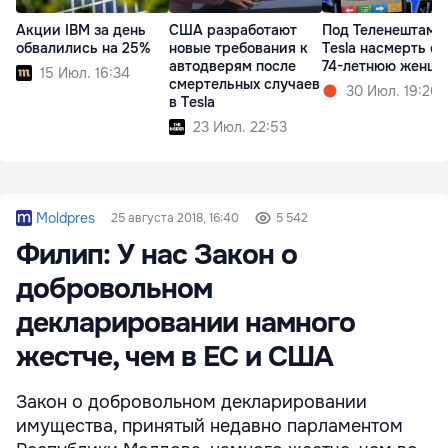
Акции IBM за день
США разработают
Под Теленештами
обвалились на 25%
новые требования к
Tesla насмерть с
автодверям после
74-летнюю женщи
15 Июл. 16:34
смертельных случаев
30 Июл. 19:26
в Tesla
23 Июл. 22:53
Moldpres
25 августа 2018, 16:40
5 542
Филип: У нас Закон о
добровольном
декларировании намного
жестче, чем в ЕС и США
Закон о добровольном декларировании
имущества, принятый недавно парламентом