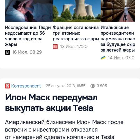
Исследование: Люди
Франция остановила
Итальянские
недосыпают до 56
три атомных
производители
часов в год из-за
реактора из-за жары
пармезана опаса
жары
за будущее сыра 
13 Июл. 17:20
за летней жары
16 Июл. 08:29
14 Июл. 07:00
Korrespondent
25 августа 2018, 16:55
3 905
Илон Маск передумал
выкупать акции Tesla
Американский бизнесмен Илон Маск после
встречи с инвесторами отказался
от намерений сделать компанию и Tesla