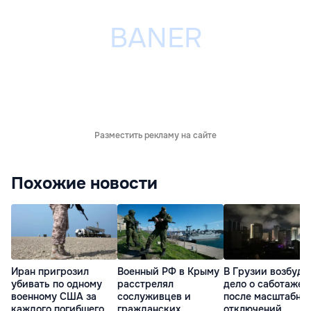
Разместить рекламу на сайте
Похожие новости
Иран пригрозил
Военный РФ в Крыму
В Грузии возбуди
убивать по одному
расстрелял
дело о саботаже
военному США за
сослуживцев и
после масштабны
каждого погибшего
гражданских
отключений