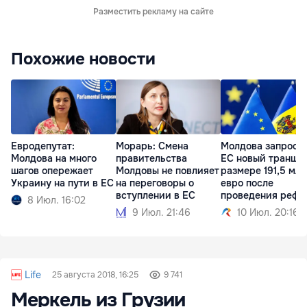
Разместить рекламу на сайте
Похожие новости
Евродепутат:
Морарь: Смена
Молдова запроси
Молдова на много
правительства
ЕС новый транш в
шагов опережает
Молдовы не повлияет
размере 191,5 млн
Украину на пути в ЕС
на переговоры о
евро после
вступлении в ЕС
проведения рефо
8 Июл. 16:02
9 Июл. 21:46
10 Июл. 20:16
Life
25 августа 2018, 16:25
9 741
Меркель из Грузии