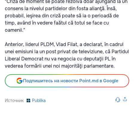
"Criza de moment se poate rezolva doar ajungând la un
consens la nivelul partidelor din fosta alianţă. Însă,
probabil, ieşirea din criză poate să ia o perioadă de
timp, având în vedere faătul că totul se face cu
oamenii."
Anterior, liderul PLDM, Vlad Filat, a declarat, în cadrul
unei emisiuni la un post privat de televiziune, că Partidul
Liberal Democrat nu va negocia cu deputaţii PL în
vederea formării unei noi majorităţi parlamentare.
Подпишитесь на новости Point.md в Google
Источник
Publika