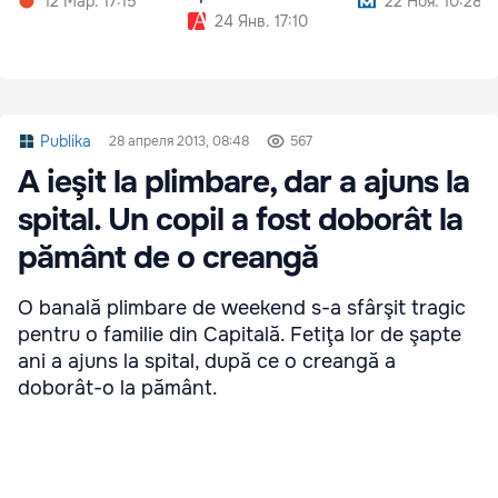
12 Мар. 17:15
22 Ноя. 10:28
24 Янв. 17:10
Publika
28 апреля 2013, 08:48
567
A ieşit la plimbare, dar a ajuns la
spital. Un copil a fost doborât la
pământ de o creangă
O banală plimbare de weekend s-a sfârşit tragic
pentru o familie din Capitală. Fetiţa lor de şapte
ani a ajuns la spital, după ce o creangă a
doborât-o la pământ.