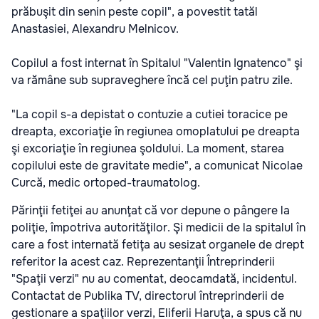
prăbuşit din senin peste copil", a povestit tatăl
Anastasiei, Alexandru Melnicov.
Copilul a fost internat în Spitalul "Valentin Ignatenco" şi
va rămâne sub supraveghere încă cel puţin patru zile.
"La copil s-a depistat o contuzie a cutiei toracice pe
dreapta, excoriaţie în regiunea omoplatului pe dreapta
şi excoriaţie în regiunea şoldului. La moment, starea
copilului este de gravitate medie", a comunicat Nicolae
Curcă, medic ortoped-traumatolog.
Părinţii fetiţei au anunţat că vor depune o pângere la
poliţie, împotriva autorităţilor. Şi medicii de la spitalul în
care a fost internată fetiţa au sesizat organele de drept
referitor la acest caz. Reprezentanţii Întreprinderii
"Spaţii verzi" nu au comentat, deocamdată, incidentul.
Contactat de Publika TV, directorul întreprinderii de
gestionare a spaţiilor verzi, Eliferii Haruţa, a spus că nu