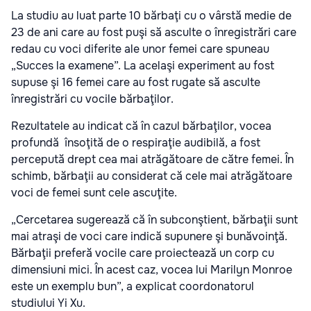
La studiu au luat parte 10 bărbaţi cu o vârstă medie de
23 de ani care au fost puşi să asculte o înregistrări care
redau cu voci diferite ale unor femei care spuneau
„Succes la examene”. La acelaşi experiment au fost
supuse şi 16 femei care au fost rugate să asculte
înregistrări cu vocile bărbaţilor.
Rezultatele au indicat că în cazul bărbaţilor, vocea
profundă însoţită de o respiraţie audibilă, a fost
percepută drept cea mai atrăgătoare de către femei. În
schimb, bărbaţii au considerat că cele mai atrăgătoare
voci de femei sunt cele ascuţite.
„Cercetarea sugerează că în subconştient, bărbaţii sunt
mai atraşi de voci care indică supunere şi bunăvoinţă.
Bărbaţii preferă vocile care proiectează un corp cu
dimensiuni mici. În acest caz, vocea lui Marilyn Monroe
este un exemplu bun”, a explicat coordonatorul
studiului Yi Xu.