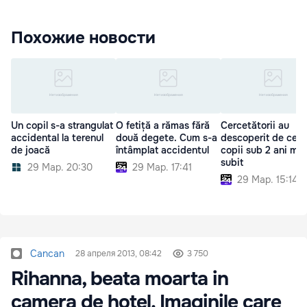
Похожие новости
Un copil s-a strangulat
O fetiță a rămas fără
Cercetătorii au
accidental la terenul
două degete. Cum s-a
descoperit de ce u
de joacă
întâmplat accidentul
copii sub 2 ani mor
subit
29 Мар. 20:30
29 Мар. 17:41
29 Мар. 15:14
Cancan
28 апреля 2013, 08:42
3 750
Rihanna, beata moarta in
camera de hotel. Imaginile care