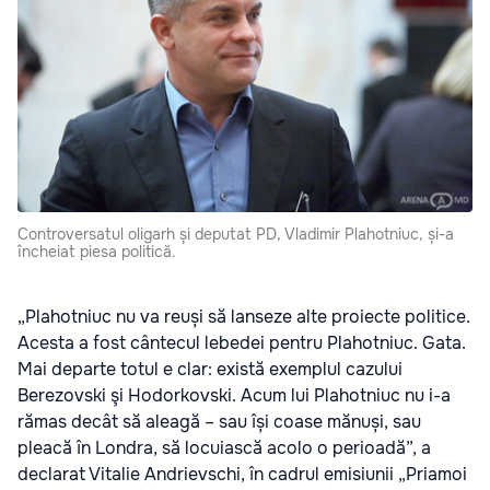
Controversatul oligarh și deputat PD, Vladimir Plahotniuc, și-a
încheiat piesa politică.
„Plahotniuc nu va reuși să lanseze alte proiecte politice.
Acesta a fost cântecul lebedei pentru Plahotniuc. Gata.
Mai departe totul e clar: există exemplul cazului
Berezovski şi Hodorkovski. Acum lui Plahotniuc nu i-a
rămas decât să aleagă – sau își coase mănuși, sau
pleacă în Londra, să locuiască acolo o perioadă”, a
declarat Vitalie Andrievschi, în cadrul emisiunii „Priamoi