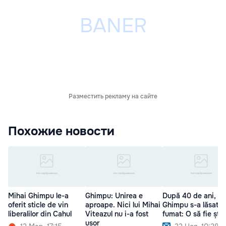
Разместить рекламу на сайте
Похожие новости
Mihai Ghimpu le-a
Ghimpu: Unirea e
După 40 de ani,
oferit sticle de vin
aproape. Nici lui Mihai
Ghimpu s-a lăsat d
liberalilor din Cahul
Viteazul nu i-a fost
fumat: O să fie știr
ușor