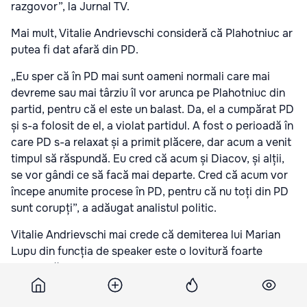
razgovor”, la Jurnal TV.
Mai mult, Vitalie Andrievschi consideră că Plahotniuc ar
putea fi dat afară din PD.
„Eu sper că în PD mai sunt oameni normali care mai
devreme sau mai târziu îl vor arunca pe Plahotniuc din
partid, pentru că el este un balast. Da, el a cumpărat PD
și s-a folosit de el, a violat partidul. A fost o perioadă în
care PD s-a relaxat și a primit plăcere, dar acum a venit
timpul să răspundă. Eu cred că acum și Diacov, și alții,
se vor gândi ce să facă mai departe. Cred că acum vor
începe anumite procese în PD, pentru că nu toți din PD
sunt corupți”, a adăugat analistul politic.
Vitalie Andrievschi mai crede că demiterea lui Marian
Lupu din funcția de speaker este o lovitură foarte
puternică pentru PD.
„Pierderea funcției de președinte al Parlamentului este