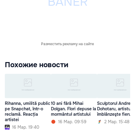
Разместить рекламу на сайте
Похожие новости
Rihanna, umilită public
10 ani fără Mihai
Sculptorul Andrei
pe Snapchat, într-o
Dolgan. Flori depuse la
Dohotaru, artistul 
reclamă. Reacția
mormântul artistului
îmblânzeşte fierul
artistei
16 Мар. 09:59
2 Мар. 15:48
16 Мар. 19:40