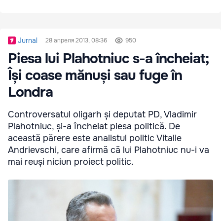
Jurnal
28 апреля 2013, 08:36
950
Piesa lui Plahotniuc s-a încheiat;
Își coase mănuși sau fuge în
Londra
Controversatul oligarh și deputat PD, Vladimir
Plahotniuc, și-a încheiat piesa politică. De
această părere este analistul politic Vitalie
Andrievschi, care afirmă că lui Plahotniuc nu-i va
mai reuși niciun proiect politic.