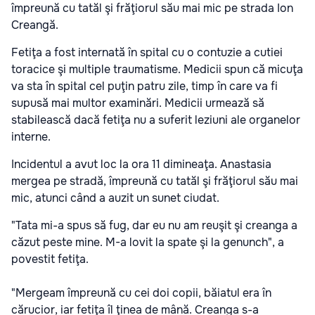
împreună cu tatăl şi frăţiorul său mai mic pe strada Ion
Creangă.
Fetiţa a fost internată în spital cu o contuzie a cutiei
toracice şi multiple traumatisme. Medicii spun că micuţa
va sta în spital cel puţin patru zile, timp în care va fi
supusă mai multor examinări. Medicii urmează să
stabilească dacă fetiţa nu a suferit leziuni ale organelor
interne.
Incidentul a avut loc la ora 11 dimineaţa. Anastasia
mergea pe stradă, împreună cu tatăl şi frăţiorul său mai
mic, atunci când a auzit un sunet ciudat.
"Tata mi-a spus să fug, dar eu nu am reuşit şi creanga a
căzut peste mine. M-a lovit la spate şi la genunch", a
povestit fetiţa.
"Mergeam împreună cu cei doi copii, băiatul era în
cărucior, iar fetiţa îl ţinea de mână. Creanga s-a