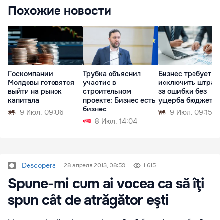
Похожие новости
Госкомпании
Трубка объяснил
Бизнес требует
Молдовы готовятся
участие в
исключить штра
выйти на рынок
строительном
за ошибки без
капитала
проекте: Бизнес есть
ущерба бюджету
бизнес
9 Июл. 09:06
9 Июл. 09:15
8 Июл. 14:04
Descopera
28 апреля 2013, 08:59
1 615
Spune-mi cum ai vocea ca să îţi
spun cât de atrăgător eşti