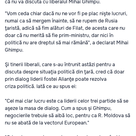
că
nu va discuta cu liberalul Mihai Ghimpu
.
"Vom ceda chiar dacă nu ne vor fi pe plac nişte lucruri,
numai ca să mergem înainte, să ne rupem de Rusia
ţaristă, adică să fim alături de Filat, de acesta care nu
doar că nu merită să fie prim-ministru, dar nici în
politică nu are dreptul să mai rămână", a declarat Mihai
Ghimpu.
Şi tinerii liberali, care s-au întrunit astăzi pentru a
discuta despre situaţia politică din ţară, cred că doar
prin dialog liderii fostei Alianţe poate rezolva
criza politică. Iată ce au spus ei:
"Cel mai clar lucru este ca liderii celor trei partide să se
aşeze la masa de dialog. Cum a spus şi Ghimpu,
negocierile trebuie să aibă loc, pentru ca R. Moldova să
nu se abată de la vectorul European."