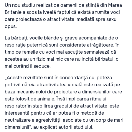
Un nou studiu realizat de oamenii de ştiinţă din Marea
Britanie a scos la iveală faptul că există anumite voci
care proiectează o atractivitate imediată spre sexul
opus.
La bărbaţi, vocile blânde şi grave acompaniate de o
respiraţie puternică sunt considerate atrăgătoare, în
timp ce femeile cu voci mai ascuţite semnalează că
acestea au un fizic mai mic care nu incită bărbatul, ci
mai curând îl seduce.
„Aceste rezultate sunt în concordanţă cu ipoteza
potrivit căreia atractivitatea vocală este realizată pe
baza mecanismului de proiectare a dimensiunilor care
este folosit de animale. Însă implicarea ritmului
respirator în stabilirea gradului de atractivitate este
interesantă pentru că ar putea fi o metodă de
neutralizare a agresivităţii asociate cu un corp de mari
dimensiunii”, au explicat autorii studiului.