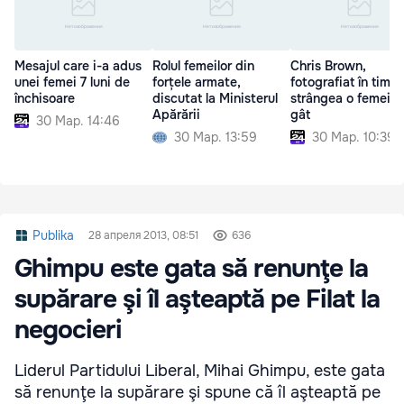
Mesajul care i-a adus
Rolul femeilor din
Chris Brown,
unei femei 7 luni de
forțele armate,
fotografiat în timp
închisoare
discutat la Ministerul
strângea o femeie 
Apărării
gât
30 Мар. 14:46
30 Мар. 13:59
30 Мар. 10:39
Publika
28 апреля 2013, 08:51
636
Ghimpu este gata să renunţe la
supărare şi îl aşteaptă pe Filat la
negocieri
Liderul Partidului Liberal, Mihai Ghimpu, este gata
să renunţe la supărare şi spune că îl aşteaptă pe