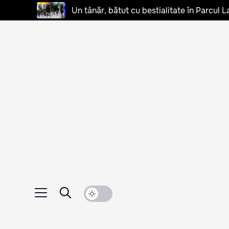
Un tânăr, bătut cu bestialitate în Parcul L