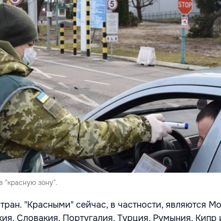
 "красную зону".
тран. "Красными" сейчас, в частности, являются М
хия, Словакия, Португалия, Турция, Румыния, Кипр