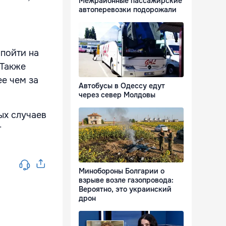
Межрайонные пассажирские
автоперевозки подорожали
 пойти на
 Также
ее чем за
Автобусы в Одессу едут
через север Молдовы
ых случаев
т
Минобороны Болгарии о
взрыве возле газопровода:
Вероятно, это украинский
дрон