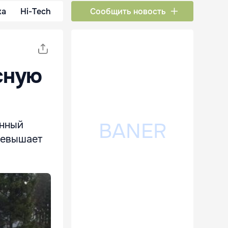
ка
Hi-Tech
Сообщить новость
сную
енный
ревышает