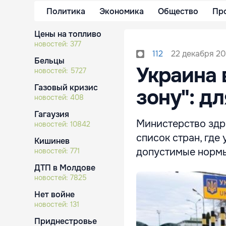
Политика
Экономика
Общество
Пр
Цены на топливо
новостей:
377
22 декабря 20
112
Бельцы
Украина 
новостей:
5727
Газовый кризис
зону": д
новостей:
408
Гагаузия
Министерство здр
новостей:
10842
список стран, гд
Кишинев
допустимые норм
новостей:
771
ДТП в Молдове
новостей:
7825
Нет войне
новостей:
131
Приднестровье