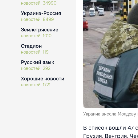
новостей:
34990
Украина-Россия
новостей:
8499
Землетрясение
новостей:
1010
Стадион
новостей:
119
Русский язык
новостей:
292
Хорошие новости
новостей:
1721
Украина внесла Молдову в
В список вошли 47 с
Грузия, Венгрия, Че