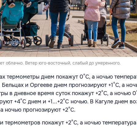
ет облачно. Ветер юго-восточный, слабый до умеренного.
ах термометры днем покажут 0°С, а ночью темпера
В Бельцах и Оргееве днем прогнозируют +1°С, а ноч
ры в дневное время суток покажут +2°С, а ночью 0
уют +4°С днем и +1...+2°С ночью. В Кагуле днем во
 а ночью прогнозируют +2°С.
и термометров покажут +2°С, а ночью температура