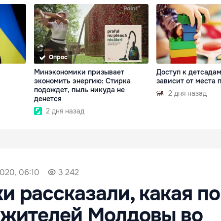
Опрос
Минэкономики призывает
Доступ к детсада
экономить энергию: Стирка
зависит от места
подождет, пыль никуда не
2 дня назад
денется
2 дня назад
020, 06:10
3 242
и рассказали, какая п
 жителей Молдовы во