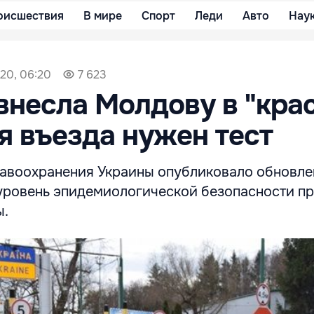
оисшествия
В мире
Спорт
Леди
Авто
Нау
20, 06:20
7 623
внесла Молдову в "кра
ля въезда нужен тест
авоохранения Украины опубликовало обновл
е уровень эпидемиологической безопасности п
ы.