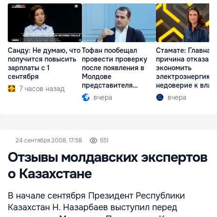
Санду: Не думаю, что
Тофан пообещал
Стамате: Главная
получится повысить
провести проверку
причина отказа
зарплаты с 1
после появления в
экономить
сентября
Молдове
электроэнергию 
представителя
недоверие к влас
7 часов назад
Южной Осетии
вчера
вчера
24 сентября 2008, 17:58
551
Отзывы молдавских экспертов
о Казахстане
В начале сентября Президент Республики
Казахстан Н. Назарбаев выступил перед