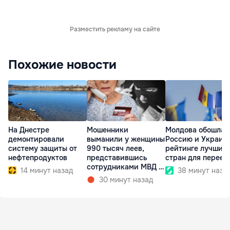
Разместить рекламу на сайте
Похожие новости
На Днестре
Мошенники
Молдова обошла
демонтировали
выманили у женщины
Россию и Украину
систему защиты от
990 тысяч леев,
рейтинге лучших
нефтепродуктов
представившись
стран для переез
сотрудниками МВД и
14 минут назад
38 минут наза
СИБ
30 минут назад