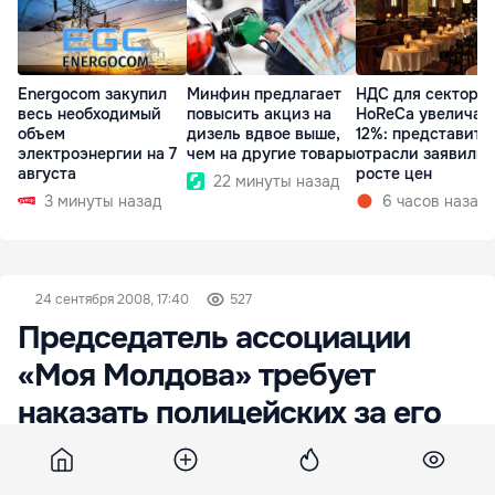
Energocom закупил
Минфин предлагает
НДС для сектора
весь необходимый
повысить акциз на
HoReCa увеличат
объем
дизель вдвое выше,
12%: представите
электроэнергии на 7
чем на другие товары
отрасли заявили 
августа
росте цен
22 минуты назад
3 минуты назад
6 часов назад
24 сентября 2008, 17:40
527
Председатель ассоциации
«Моя Молдова» требует
наказать полицейских за его
арест во время акции протеста