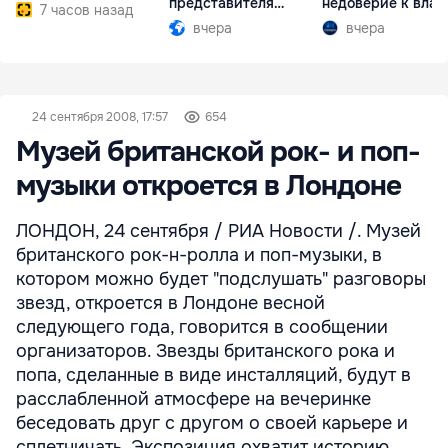
представителя
недоверие к влас
7 часов назад
Южной Осетии
вчера
вчера
24 сентября 2008, 17:57
654
Музей британской рок- и поп-
музыки откроется в Лондоне
ЛОНДОН, 24 сентября / РИА Новости /. Музей
британского рок-н-ролла и поп-музыки, в
котором можно будет "подслушать" разговоры
звезд, откроется в Лондоне весной
следующего года, говорится в сообщении
организаторов. Звезды британского рока и
попа, сделанные в виде инсталляций, будут в
расслабленной атмосфере на вечеринке
беседовать друг с другом о своей карьере и
сплетничать. Экспозиция охватит историю