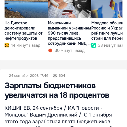
На Днестре
Мошенники
Молдова обошла
демонтировали
выманили у женщины
Россию и Украину
систему защиты от
990 тысяч леев,
рейтинге лучших
нефтепродуктов
представившись
стран для переез
сотрудниками МВД и
14 минут назад
38 минут наза
СИБ
30 минут назад
24 сентября 2008, 17:46
604
Зарплаты бюджетников
увеличатся на 18 процентов
КИШИНЕВ, 24 сентября / ИА "Новости -
Молдова" Вадим Дрелинский /. С 1 октября
этого года заработная плата бюджетников