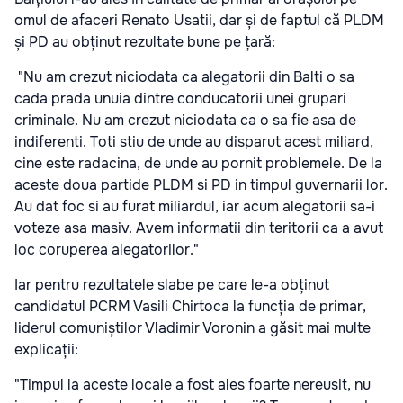
omul de afaceri Renato Usatii, dar și de faptul că PLDM
și PD au obținut rezultate bune pe țară:
"Nu am crezut niciodata ca alegatorii din Balti o sa
cada prada unuia dintre conducatorii unei grupari
criminale. Nu am crezut niciodata ca o sa fie asa de
indiferenti. Toti stiu de unde au disparut acest miliard,
cine este radacina, de unde au pornit problemele. De la
aceste doua partide PLDM si PD in timpul guvernarii lor.
Au dat foc si au furat miliardul, iar acum alegatorii sa-i
voteze asa masiv. Avem informatii din teritorii ca a avut
loc coruperea alegatorilor."
Iar pentru rezultatele slabe pe care le-a obținut
candidatul PCRM Vasili Chirtoca la funcția de primar,
liderul comuniștilor Vladimir Voronin a găsit mai multe
explicații:
"Timpul la aceste locale a fost ales foarte nereusit, nu