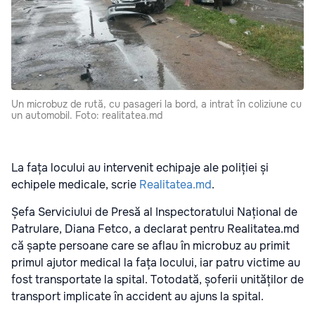
Un microbuz de rută, cu pasageri la bord, a intrat în coliziune cu
un automobil. Foto: realitatea.md
La fața locului au intervenit echipaje ale poliției și
echipele medicale, scrie
Realitatea.md
.
Șefa Serviciului de Presă al Inspectoratului Național de
Patrulare, Diana Fetco, a declarat pentru Realitatea.md
că șapte persoane care se aflau în microbuz au primit
primul ajutor medical la fața locului, iar patru victime au
fost transportate la spital. Totodată, șoferii unităților de
transport implicate în accident au ajuns la spital.