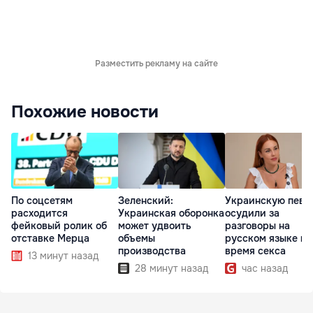
Разместить рекламу на сайте
Похожие новости
По соцсетям
Зеленский:
Украинскую певи
расходится
Украинская оборонка
осудили за
фейковый ролик об
может удвоить
разговоры на
отставке Мерца
объемы
русском языке во
производства
время секса
13 минут назад
28 минут назад
час назад