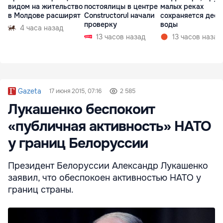
видом на жительство
постоялицы в центре
малых реках
в Молдове расширят
Constructorul начали
сохраняется деф
проверку
воды
4 часа назад
13 часов назад
13 часов назад
Gazeta
17 июня 2015, 07:16
2 585
Лукашенко беспокоит
«публичная активность» НАТО
у границ Белоруссии
Президент Белоруссии Александр Лукашенко
заявил, что обеспокоен активностью НАТО у
границ страны.