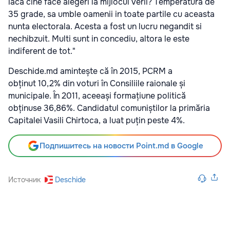
iaca cine face alegeri la mijlocul verii? Temperatura de
35 grade, sa umble oamenii in toate partile cu aceasta
nunta electorala. Acesta a fost un lucru negandit si
nechibzuit. Multi sunt in concediu, altora le este
indiferent de tot."
Deschide.md amintește că în 2015, PCRM a
obținut 10,2% din voturi în Consiliile raionale și
municipale. În 2011, aceeași formațiune politică
obținuse 36,86%. Candidatul comuniștilor la primăria
Capitalei Vasili Chirtoca, a luat puțin peste 4%.
Подпишитесь на новости Point.md в Google
Источник
Deschide