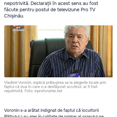
nepotrivită. Declarații în acest sens au fost
făcute pentru postul de televizune Pro TV
Chișinău.
Vladimir Voronin, explică prăbușirea sa la alegerile locale prin
faptul că ziua în care s-a desfășurat scrutinul, ar fi fost
nepotrivită. Foto: inprofunzime.md
Voronin s-a arătat indignat de faptul că locuitorii
Bălțiului l-au ales în calitate de primar al orașului pe