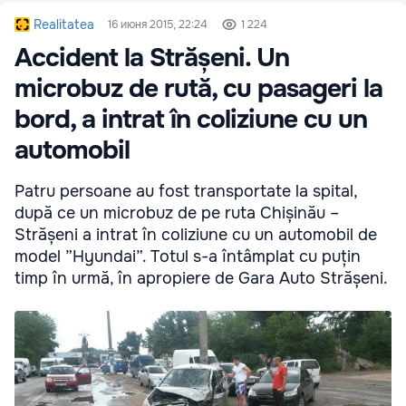
Realitatea
16 июня 2015, 22:24
1 224
Accident la Strășeni. Un
microbuz de rută, cu pasageri la
bord, a intrat în coliziune cu un
automobil
Patru persoane au fost transportate la spital,
după ce un microbuz de pe ruta Chișinău –
Strășeni a intrat în coliziune cu un automobil de
model ”Hyundai”. Totul s-a întâmplat cu puțin
timp în urmă, în apropiere de Gara Auto Strășeni.