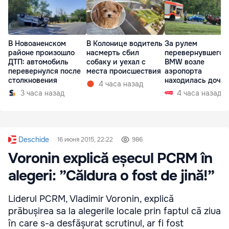
В Новоаненском
В Колонице водитель
За рулем
районе произошло
насмерть сбил
перевернувшегос
ДТП: автомобиль
собаку и уехал с
BMW возле
перевернулся после
места происшествия
аэропорта
столкновения
находилась дочь
4 часа назад
директора лицея
3 часа назад
4 часа назад
Deschide
16 июня 2015, 22:22
986
Voronin explică eșecul PCRM în
alegeri: ”Căldura o fost de jină!”
Liderul PCRM, Vladimir Voronin, explică
prăbușirea sa la alegerile locale prin faptul că ziua
în care s-a desfășurat scrutinul, ar fi fost