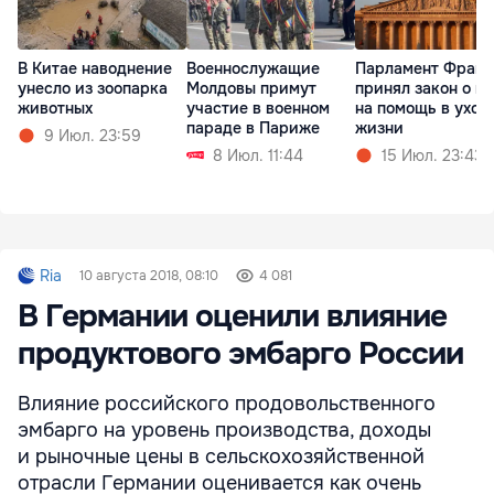
В Китае наводнение
Военнослужащие
Парламент Фран
унесло из зоопарка
Молдовы примут
принял закон о п
животных
участие в военном
на помощь в уход
параде в Париже
жизни
9 Июл. 23:59
8 Июл. 11:44
15 Июл. 23:43
Ria
10 августа 2018, 08:10
4 081
В Германии оценили влияние
продуктового эмбарго России
Влияние российского продовольственного
эмбарго на уровень производства, доходы
и рыночные цены в сельскохозяйственной
отрасли Германии оценивается как очень