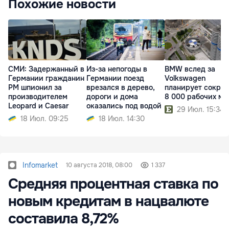
Похожие новости
СМИ: Задержанный в
Из-за непогоды в
BMW вслед за
Германии гражданин
Германии поезд
Volkswagen
РМ шпионил за
врезался в дерево,
планирует сократ
производителем
дороги и дома
8 000 рабочих ме
Leopard и Caesar
оказались под водой
29 Июл. 15:34
18 Июл. 09:25
18 Июл. 14:30
Infomarket
10 августа 2018, 08:00
1 337
Средняя процентная ставка по
новым кредитам в нацвалюте
составила 8,72%