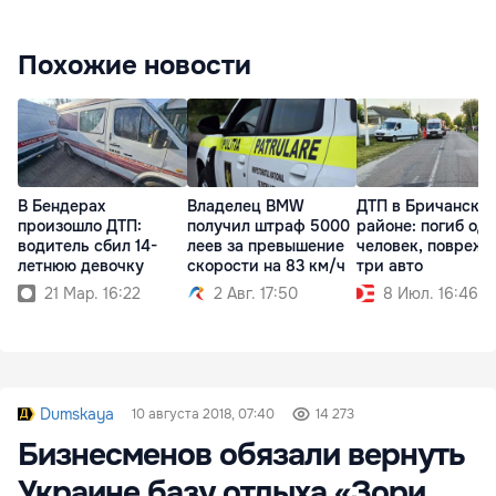
Похожие новости
В Бендерах
Владелец BMW
ДТП в Бричанско
произошло ДТП:
получил штраф 5000
районе: погиб од
водитель сбил 14-
леев за превышение
человек, повреж
летнюю девочку
скорости на 83 км/ч
три авто
21 Мар. 16:22
2 Авг. 17:50
8 Июл. 16:46
Dumskaya
10 августа 2018, 07:40
14 273
Бизнесменов обязали вернуть
Украине базу отдыха «Зори