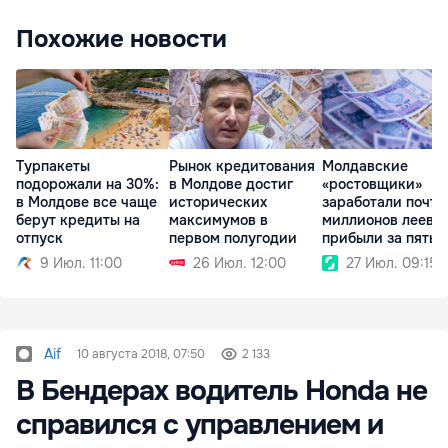
Похожие новости
Турпакеты
Рынок кредитования
Молдавские
подорожали на 30%:
в Молдове достиг
«ростовщики»
в Молдове все чаще
исторических
заработали почти
берут кредиты на
максимумов в
миллионов леев
отпуск
первом полугодии
прибыли за пять
месяцев
9 Июл. 11:00
26 Июл. 12:00
27 Июл. 09:15
Aif
10 августа 2018, 07:50
2 133
В Бендерах водитель Honda не
справился с управлением и