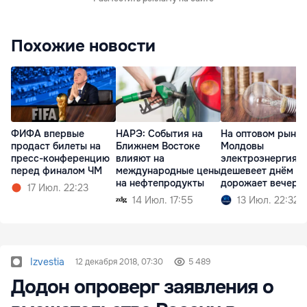
Похожие новости
ФИФА впервые
НАРЭ: События на
На оптовом рынке
продаст билеты на
Ближнем Востоке
Молдовы
пресс-конференцию
влияют на
электроэнергия
перед финалом ЧМ
международные цены
дешевеет днём и
на нефтепродукты
дорожает вечеро
17 Июл. 22:23
14 Июл. 17:55
13 Июл. 22:32
Izvestia
12 декабря 2018, 07:30
5 489
Додон опроверг заявления о