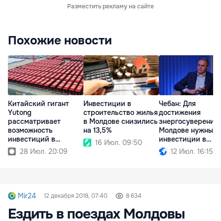
Разместить рекламу на сайте
Похожие новости
Китайский гигант
Инвестиции в
Чебан: Для
Yutong
строительство жилья
достижения
рассматривает
в Молдове снизились
энергосуверенит
возможность
на 13,5%
Молдове нужны
инвестиций в
инвестиции в
16 Июл. 09:50
Республику Молдова
миллиарды евро
28 Июл. 20:09
12 Июл. 16:15
Mir24
12 декабря 2018, 07:40
8 634
Ездить в поездах Молдовы