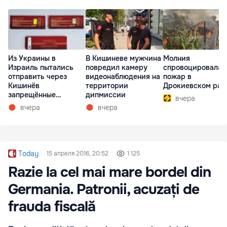
Из Украины в
В Кишиневе мужчина
Молния
Израиль пытались
повредил камеру
спровоцировала
отправить через
видеонаблюдения на
пожар в
Кишинёв
территории
Дрокиевском рай
запрещённые
дипмиссии
вчера
препараты
вчера
вчера
Today
15 апреля 2016, 20:52
1 125
Razie la cel mai mare bordel din
Germania. Patronii, acuzați de
frauda fiscală