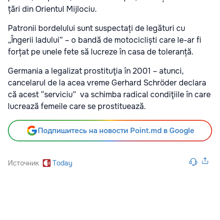
țări din Orientul Mijlociu.
Patronii bordelului sunt suspectați de legături cu
„Îngerii Iadului” – o bandă de motocicliști care le-ar fi
forțat pe unele fete să lucreze în casa de toleranță.
Germania a legalizat prostituţia în 2001 – atunci,
cancelarul de la acea vreme Gerhard Schröder declara
că acest “serviciu” va schimba radical condiţiile în care
lucrează femeile care se prostituează.
Подпишитесь на новости Point.md в Google
Источник
Today