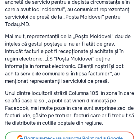
anchetă de serviciu pentru a depista circumstanțele în
care a avut loc incidentul”, au comunicat reprezentanți
serviciului de presă de la „Poșta Moldovei” pentru
Today.MD.
Mai mult, reprezentanții de la „Poșta Moldovei” dau de
înțeles că gestul poștașului nu ar fi atât de grav,
întrucât facturile pot fi recepționate și achitate și în
regim electronic. „Î.S ”Poșta Moldovei” deține
informația în format electronic. Clienții noștri își pot
achita serviciile comunale și în lipsa facturilor”, au
menționat reprezentanții serviciului de presă.
Unul dintre locuitorii străzii Columna 105, în zona în care
se află case la sol, a publicat vineri dimineață pe
Facebook, mai multe poze în care sunt surprinse zeci de
facturi ude, găsite pe trotuar, facturi care ar fi trebuit să
fie distribuite în cutiile poștale din regiune.
Подпишитесь на новости Point.md в Google