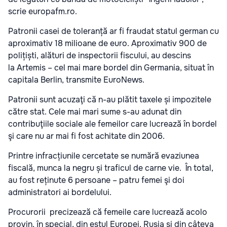
scrie europafm.ro.
Patronii casei de toleranță ar fi fraudat statul german cu
aproximativ 18 milioane de euro. Aproximativ 900 de
polițiști, alături de inspectorii fiscului, au descins
la Artemis – cel mai mare bordel din Germania, situat în
capitala Berlin, transmite EuroNews.
Patronii sunt acuzaţi că n-au plătit taxele și impozitele
către stat. Cele mai mari sume s-au adunat din
contribuţiile sociale ale femeilor care lucrează în bordel
şi care nu ar mai fi fost achitate din 2006.
Printre infracțiunile cercetate se numără evaziunea
fiscală, munca la negru și traficul de carne vie. În total,
au fost reținute 6 persoane – patru femei şi doi
administratori ai bordelului.
Procurorii precizează că femeile care lucrează acolo
provin, în special, din estul Europei, Rusia și din câteva