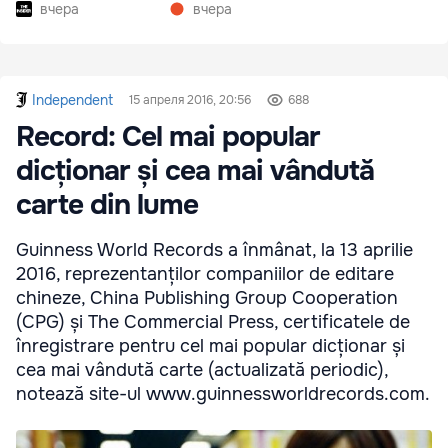
Белом доме
вчера
вчера
Independent
15 апреля 2016, 20:56
688
Record: Cel mai popular
dicționar și cea mai vândută
carte din lume
Guinness World Records a înmânat, la 13 aprilie
2016, reprezentanților companiilor de editare
chineze, China Publishing Group Cooperation
(CPG) și The Commercial Press, certificatele de
înregistrare pentru cel mai popular dicționar și
cea mai vândută carte (actualizată periodic),
notează site-ul www.guinnessworldrecords.com.