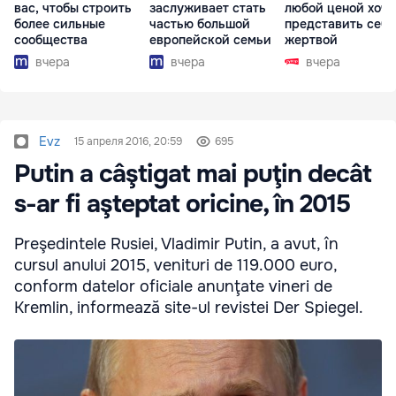
вас, чтобы строить
заслуживает стать
любой ценой хоче
более сильные
частью большой
представить себя
сообщества
европейской семьи
жертвой
вчера
вчера
вчера
Evz
15 апреля 2016, 20:59
695
Putin a câştigat mai puţin decât
s-ar fi aşteptat oricine, în 2015
Preşedintele Rusiei, Vladimir Putin, a avut, în
cursul anului 2015, venituri de 119.000 euro,
conform datelor oficiale anunţate vineri de
Kremlin, informează site-ul revistei Der Spiegel.