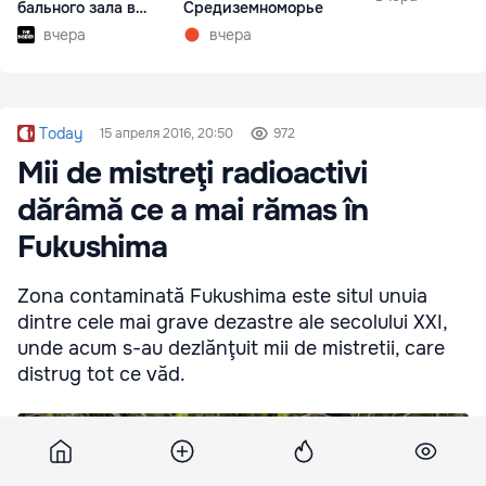
бального зала в
Средиземноморье
Белом доме
вчера
вчера
Today
15 апреля 2016, 20:50
972
Mii de mistreţi radioactivi
dărâmă ce a mai rămas în
Fukushima
Zona contaminată Fukushima este situl unuia
dintre cele mai grave dezastre ale secolului XXI,
unde acum s-au dezlănţuit mii de mistretii, care
distrug tot ce văd.