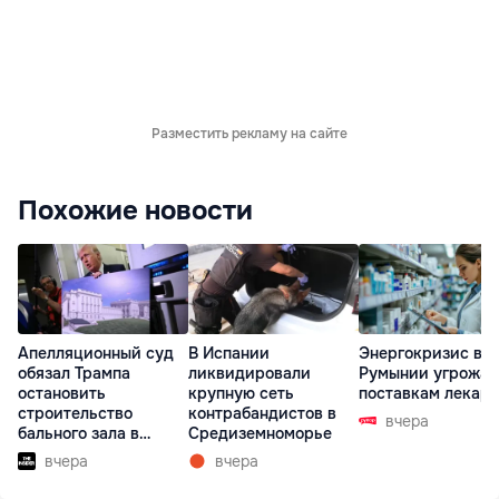
Разместить рекламу на сайте
Похожие новости
Апелляционный суд
В Испании
Энергокризис в
обязал Трампа
ликвидировали
Румынии угрожае
остановить
крупную сеть
поставкам лекарс
строительство
контрабандистов в
вчера
бального зала в
Средиземноморье
Белом доме
вчера
вчера