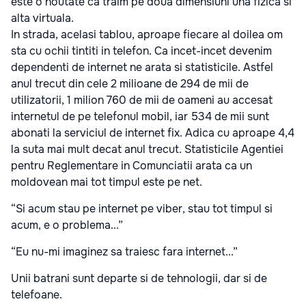
este o noutate ca traim pe doua dimensiuni una fizica si
alta virtuala.
In strada, acelasi tablou, aproape fiecare al doilea om
sta cu ochii tintiti in telefon. Ca incet-incet devenim
dependenti de internet ne arata si statisticile. Astfel
anul trecut din cele 2 milioane de 294 de mii de
utilizatorii, 1 milion 760 de mii de oameni au accesat
internetul de pe telefonul mobil, iar 534 de mii sunt
abonati la serviciul de internet fix. Adica cu aproape 4,4
la suta mai mult decat anul trecut. Statisticile Agentiei
pentru Reglementare in Comunciatii arata ca un
moldovean mai tot timpul este pe net.
“Si acum stau pe internet pe viber, stau tot timpul si
acum, e o problema...”
“Eu nu-mi imaginez sa traiesc fara internet...”
Unii batrani sunt departe si de tehnologii, dar si de
telefoane.