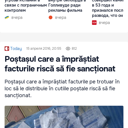
угрозы Испании в
внутри билборда в
совершил каминг
связи с пограничным
Голливуде ради
в 53 года и
контролем
рекламы фильма
признался после
развода, что он г
вчера
вчера
вчера
Today
15 апреля 2016, 20:55
812
Poștașul care a împrăștiat
facturile riscă să fie sancționat
Poștașul care a împrăștiat facturile pe trotuar în
loc să le distribuie în cutiile poștale riscă să fie
sancționat.