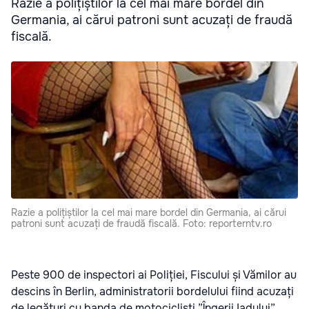
Razie a polițiștilor la cel mai mare bordel din
Germania, ai cărui patroni sunt acuzați de fraudă
fiscală.
Razie a polițiștilor la cel mai mare bordel din Germania, ai cărui
patroni sunt acuzați de fraudă fiscală. Foto: reporterntv.ro
Peste 900 de inspectori ai Poliției, Fiscului și Vămilor au
descins în Berlin, administratorii bordelului fiind acuzați
de legături cu banda de motocicliști ”Îngerii Iadului”,