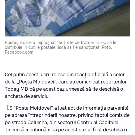
Poștașul care a împrăștiat facturile pe trotuar în loc să le
distribuie în cutiile poștale riscă să fie sancționat. Foto:
Facebook.com
Cel puțin acest lucru reiese din reacția oficială a celor
de la „Poșta Moldovei”, care au comunicat reporterilor
Today.MD că pe acest caz urmează să fie deschisă o
anchetă de serviciu.
Î.S ”Poșta Moldovei” a luat act de informația parvenită
pe adresa întreprinderii noastre, privind faptul comis de
pe strada Columna, din sectorul Centru al Capitalei.
Ținem să menționăm că pe acest caz a fost deschisă o