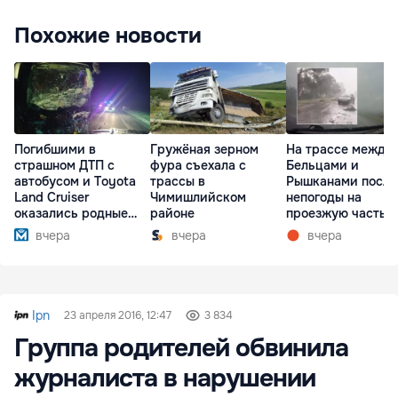
Похожие новости
Погибшими в
Гружёная зерном
На трассе между
страшном ДТП с
фура съехала с
Бельцами и
автобусом и Toyota
трассы в
Рышканами после
Land Cruiser
Чимишлийском
непогоды на
оказались родные
районе
проезжую часть
братья
упали деревья
вчера
вчера
вчера
Ipn
23 апреля 2016, 12:47
3 834
Группа родителей обвинила
журналиста в нарушении