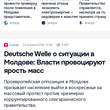
провести проверку
причина отказа
Правительство
после появления в
экономить
справляется,
Молдове
электроэнергию —
несмотря на то, ч
представителя
недоверие к властям
приняло страну в
Южной Осетии
разгар кризиса
вчера
вчера
вчера
Jurnal
23 апреля 2016, 13:50
8 857
Deutsche Welle о ситуации в
Молдове: Власти провоцируют
ярость масс
Проевропейская оппозиция в Молдове
призывает население выйти в воскресенье на
массовый протест против чрезмерно
коррумпированного олигархического
правительства.