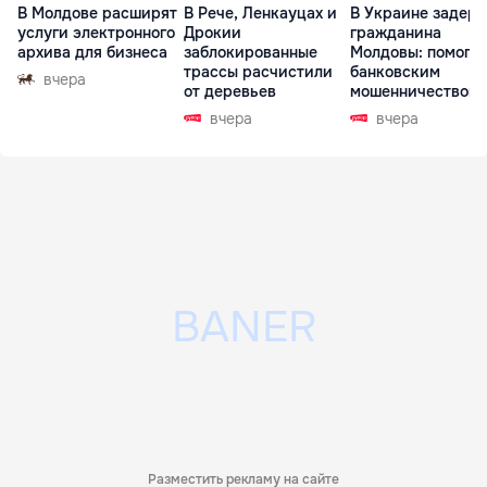
В Молдове расширят
В Рече, Ленкауцах и
В Украине задер
услуги электронного
Дрокии
гражданина
архива для бизнеса
заблокированные
Молдовы: помогал
трассы расчистили
банковским
вчера
от деревьев
мошенничеством 
Чехии
вчера
вчера
Разместить рекламу на сайте