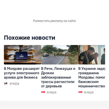
Разместить рекламу на сайте
Похожие новости
В Молдове расширят
В Рече, Ленкауцах и
В Украине задер
услуги электронного
Дрокии
гражданина
архива для бизнеса
заблокированные
Молдовы: помогал
трассы расчистили
банковским
вчера
от деревьев
мошенничеством 
Чехии
вчера
вчера