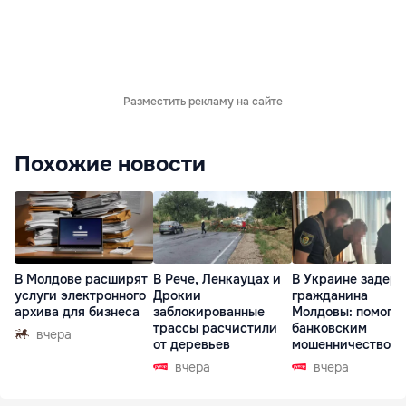
Разместить рекламу на сайте
Похожие новости
В Молдове расширят
В Рече, Ленкауцах и
В Украине задер
услуги электронного
Дрокии
гражданина
архива для бизнеса
заблокированные
Молдовы: помогал
трассы расчистили
банковским
вчера
от деревьев
мошенничеством 
Чехии
вчера
вчера