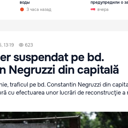
воды
предупредили о з
3 часа назад
вчера
, 13:19
623
tier suspendat pe bd.
n Negruzzi din capitală
nie, traficul pe bd. Constantin Negruzzi din capita
ră cu efectuarea unor lucrări de reconstrucţie a r