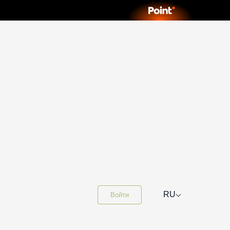
⌵
RU
Войти