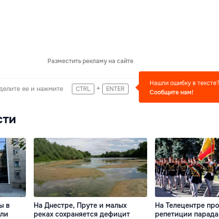
Разместить рекламу на сайте
Нашли ошибку в тексте
+
делите ее и нажмите
CTRL
ENTER
Сообщите нам!
сти
ы в
На Днестре, Пруте и малых
На Телецентре пр
али
реках сохраняется дефицит
репетиции парада