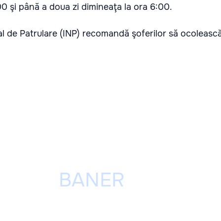
00 şi până a doua zi dimineaţa la ora 6:00.
al de Patrulare (INP) recomandă şoferilor să ocoleasc