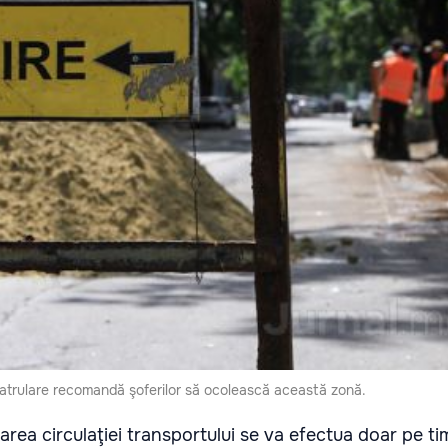
Patrulare recomandă şoferilor să ocolească această zonă.
rea circulaţiei transportului se va efectua doar pe t