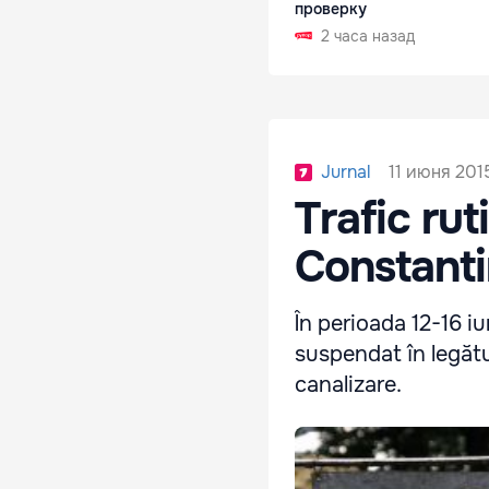
проверку
2 часа назад
11 июня 2015
Jurnal
Trafic ru
Constanti
În perioada 12-16 iu
suspendat în legătu
canalizare.