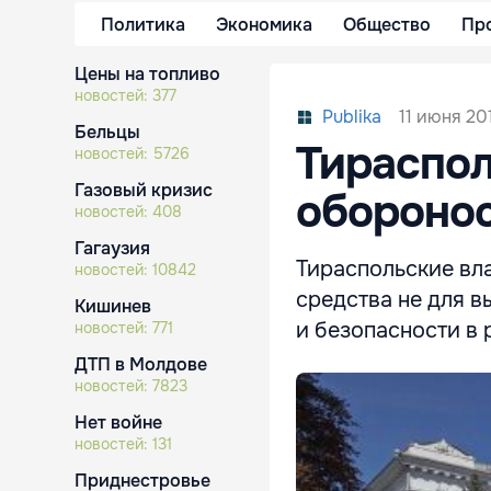
Политика
Экономика
Общество
Пр
Цены на топливо
новостей:
377
11 июня 201
Publika
Бельцы
Тираспол
новостей:
5726
Газовый кризис
оборонос
новостей:
408
Гагаузия
Тираспольские вла
новостей:
10842
средства не для 
Кишинев
и безопасности в 
новостей:
771
ДТП в Молдове
новостей:
7823
Нет войне
новостей:
131
Приднестровье