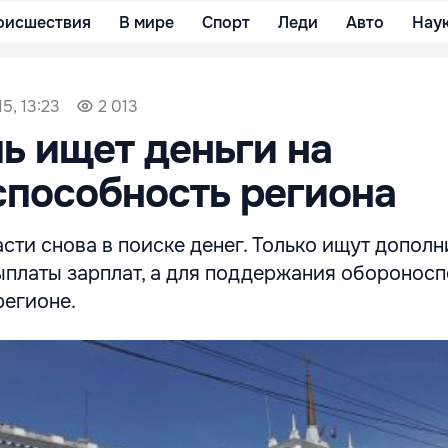
оисшествия
В мире
Спорт
Леди
Авто
Нау
5, 13:23
2 013
ь ищет деньги на
пособность региона
сти снова в поиске денег. Только ищут допол
выплаты зарплат, а для поддержания оборонос
регионе.