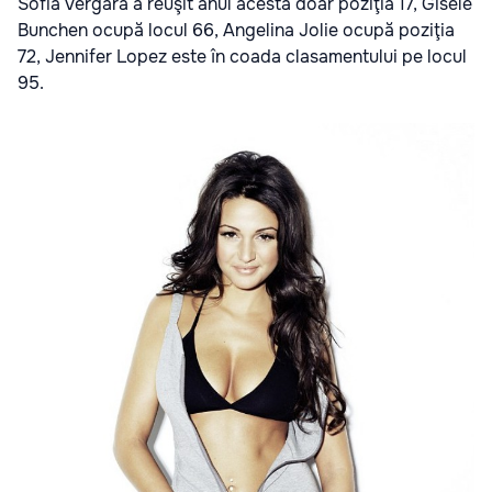
Sofia Vergara a reuşit anul acesta doar poziţia 17, Gisele
Bunchen ocupă locul 66, Angelina Jolie ocupă poziţia
72, Jennifer Lopez este în coada clasamentului pe locul
95.