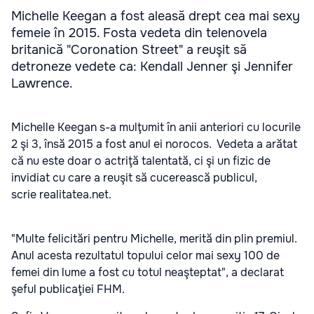
Michelle Keegan a fost aleasă drept cea mai sexy
femeie în 2015. Fosta vedeta din telenovela
britanică "Coronation Street" a reuşit să
detroneze vedete ca: Kendall Jenner şi Jennifer
Lawrence.
Michelle Keegan s-a mulţumit în anii anteriori cu locurile
2 şi 3, însă 2015 a fost anul ei norocos. Vedeta a arătat
că nu este doar o actriţă talentată, ci şi un fizic de
invidiat cu care a reuşit să cucerească publicul,
scrie
realitatea.net
.
"Multe felicitări pentru Michelle, merită din plin premiul.
Anul acesta rezultatul topului celor mai sexy 100 de
femei din lume a fost cu totul neaşteptat", a declarat
şeful publicaţiei FHM.