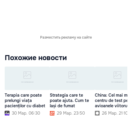
Разместить рекламу на сайте
Похожие новости
Terapia care poate
Strategia care te
China: Cel mai mar
prelungi viața
poate ajuta. Cum te
centru de test pen
pacienților cu diabet
lași de fumat
avioanele viitorului
30 Мар. 06:30
29 Мар. 23:50
26 Мар. 21:10