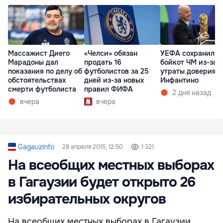
Массажист Диего
«Челси» обязан
УЕФА сохранил
Марадоны дал
продать 16
бойкот ЧМ из-за
показания по делу об
футболистов за 25
утраты доверия к
обстоятельствах
дней из-за новых
Инфантино
смерти футболиста
правил ФИФА
2 дня назад
вчера
вчера
Gagauzinfo
28 апреля 2015, 12:50
1 321
На всеобщих местных выборах
в Гагаузии будет открыто 26
избирательных округов
На всеобщих местных выборах в Гагаузии