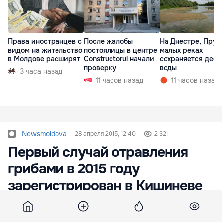
Права иностранцев с
После жалобы
На Днестре, Прут
видом на жительство
постоялицы в центре
малых реках
в Молдове расширят
Constructorul начали
сохраняется деф
проверку
воды
3 часа назад
11 часов назад
11 часов назад
Newsmoldova
28 апреля 2015, 12:40
2 321
Первый случай отравления
грибами в 2015 году
зарегистрирован в Кишиневе
Супруги в возрасте 60 лет стали первыми
жертвами отравления грибами в 2015 году,