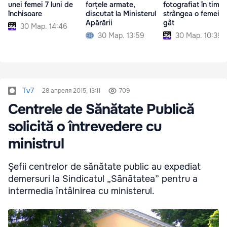
unei femei 7 luni de
forțele armate,
fotografiat în timp
închisoare
discutat la Ministerul
strângea o femeie 
Apărării
gât
30 Мар. 14:46
30 Мар. 13:59
30 Мар. 10:39
Tv7
28 апреля 2015, 13:11
709
Centrele de Sănătate Publică
solicită o întrevedere cu
ministrul
Şefii centrelor de sănătate public au expediat
demersuri la Sindicatul „Sănătatea” pentru a
intermedia întâlnirea cu ministerul.