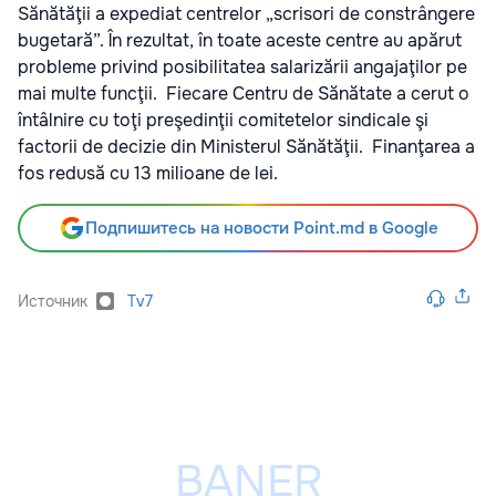
Sănătăţii a expediat centrelor „scrisori de constrângere
bugetară”. În rezultat, în toate aceste centre au apărut
probleme privind posibilitatea salarizării angajaţilor pe
mai multe funcţii. Fiecare Centru de Sănătate a cerut o
întâlnire cu toţi preşedinţii comitetelor sindicale şi
factorii de decizie din Ministerul Sănătăţii. Finanţarea a
fos redusă cu 13 milioane de lei.
Подпишитесь на новости Point.md в Google
Источник
Tv7