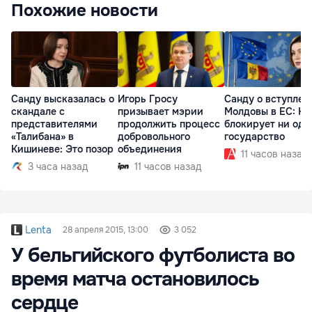
Похожие новости
Санду высказалась о
Игорь Гросу
Санду о вступлен
скандале с
призывает мэрии
Молдовы в ЕС: На
представителями
продолжить процесс
блокирует ни одн
«Талибана» в
добровольного
государство
Кишиневе: Это позор
объединения
11 часов назад
3 часа назад
11 часов назад
Lenta
28 апреля 2015, 13:00
3 052
У бельгийского футболиста во
время матча остановилось
сердце