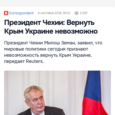
Korrespondent
9 сентября 2016, 16:02
3 937
Президент Чехии: Вернуть
Крым Украине невозможно
Президент Чехии Милош Земан, заявил, что
мировые политики сегодня признают
невозможность вернуть Крым Украине,
передает Reuters.