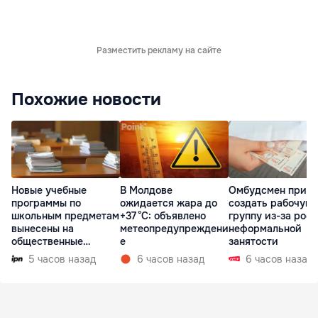
Разместить рекламу на сайте
Похожие новости
Новые учебные
В Молдове
Омбудсмен призв
программы по
ожидается жара до
создать рабочую
школьным предметам
+37 °C: объявлено
группу из-за рост
вынесены на
метеопредупреждени
неформальной
общественные
е
занятости
консультации
5 часов назад
6 часов назад
6 часов назад