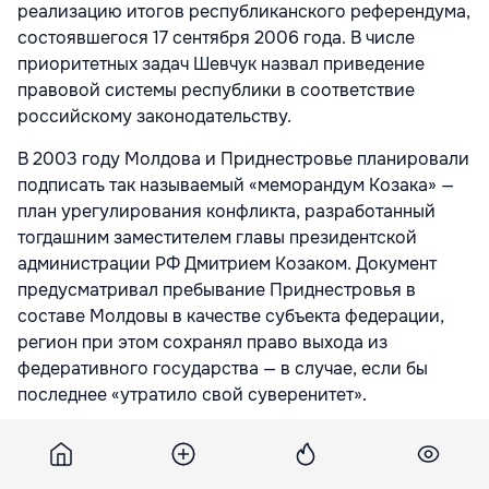
реализацию итогов республиканского референдума,
состоявшегося 17 сентября 2006 года. В числе
приоритетных задач Шевчук назвал приведение
правовой системы республики в соответствие
российскому законодательству.
В 2003 году Молдова и Приднестровье планировали
подписать так называемый «меморандум Козака» —
план урегулирования конфликта, разработанный
тогдашним заместителем главы президентской
администрации РФ Дмитрием Козаком. Документ
предусматривал пребывание Приднестровья в
составе Молдовы в качестве субъекта федерации,
регион при этом сохранял право выхода из
федеративного государства — в случае, если бы
последнее «утратило свой суверенитет».
Подпишитесь на новости Point.md в Google