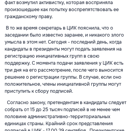
факт возмутил активистку, которая восприняла
произошедшее как попытку воспрепятствовать ее
гражданскому праву.
В то же время секретарь в ЦИК пояснила, что о
заседании было известно заранее, и никакого злого
умысла в этом нет. Сегодня - последний день, когда
кандидаты в президенты могут подать заявления на
регистрацию инициативных групп в свою
поддержку. С момента подачи заявления у ЦИК есть
три дня на его рассмотрение, после чего выносится
решение о регистрации группы. В случае, если оно
положительное, члены инициативной группы могут
приступить к сбору подписей.
Согласно закону, претендентам в кандидаты следует
собрать от 15 до 25 тысяч подписей в не менее чем
половине административно-территориальных
единицах страны. Крайний срок представления
подписей в ЦИК - 17.00 29 сентября. Президентские