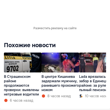
Разместить рекламу на сайте
Похожие новости
В Страшенском
В центре Кишинева
Lada врезалась в
районе
задержали мужчину,
забор в Единецк
продолжаются
ранившего прохожего
районе: за рулем
проверки: выявлены
ножом
пьяный пенсионе
нетрезвые водители
8 часов назад
10 часов назад
6 часов назад