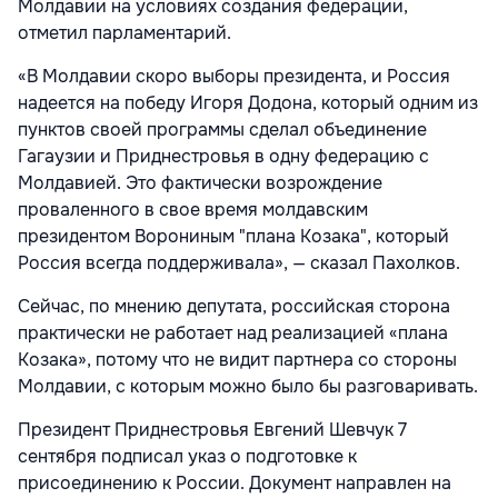
Молдавии на условиях создания федерации,
отметил парламентарий.
«В Молдавии скоро выборы президента, и Россия
надеется на победу Игоря Додона, который одним из
пунктов своей программы сделал объединение
Гагаузии и Приднестровья в одну федерацию с
Молдавией. Это фактически возрождение
проваленного в свое время молдавским
президентом Ворониным "плана Козака", который
Россия всегда поддерживала», — сказал Пахолков.
Сейчас, по мнению депутата, российская сторона
практически не работает над реализацией «плана
Козака», потому что не видит партнера со стороны
Молдавии, с которым можно было бы разговаривать.
Президент Приднестровья Евгений Шевчук 7
сентября подписал указ о подготовке к
присоединению к России. Документ направлен на