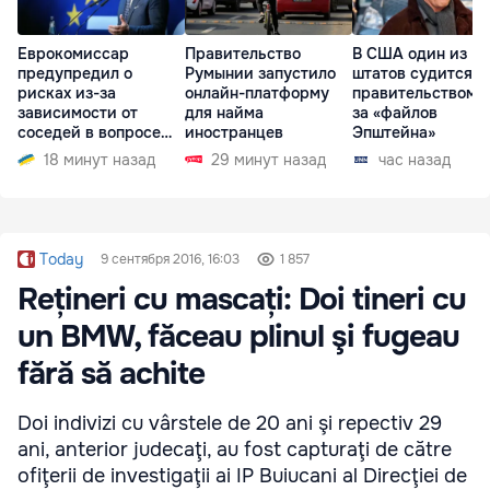
Еврокомиссар
Правительство
В США один из
предупредил о
Румынии запустило
штатов судится с
рисках из-за
онлайн-платформу
правительством и
зависимости от
для найма
за «файлов
соседей в вопросе
иностранцев
Эпштейна»
границ
18 минут назад
29 минут назад
час назад
Today
9 сентября 2016, 16:03
1 857
Rețineri cu mascați: Doi tineri cu
un BMW, făceau plinul şi fugeau
fără să achite
Doi indivizi cu vârstele de 20 ani şi repectiv 29
ani, anterior judecaţi, au fost capturaţi de către
ofiţerii de investigaţii ai IP Buiucani al Direcţiei de