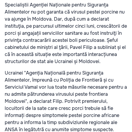
Specialiștii Agenției Naționale pentru Siguranța
Alimentelor nu pot garanta că virusul pestei porcine nu
va ajunge în Moldova. Dar, după cum a declarat
instituţia, pe parcursul ultimelor cinci luni, crescătorii de
porci și angajații serviciilor sanitare au fost instruiţi în
privinţa contracarării acestei boli periculoase. Șeful
cabinetului de miniștri al ţării, Pavel Filip a subliniat și el
că în această situație este importantă interacțiunea
structurilor de stat ale Ucrainei și Moldovei.
Ucrainei
"Agenția Națională pentru Siguranța
Alimentelor, împreună cu Poliția de Frontieră și cu
Serviciul Vamal vor lua toate măsurile necesare pentru a
nu admite pătrunderea virusului peste frontiera
Moldovei", a declarat Filip. Potrivit premierului,
locuitorii de la sate care cresc porci trebuie să fie
informați despre simptomele pestei porcine africane
pentru a informa la timp subdiviziunile regionale ale
ANSA în legătutră cu anumite simptome suspecte.