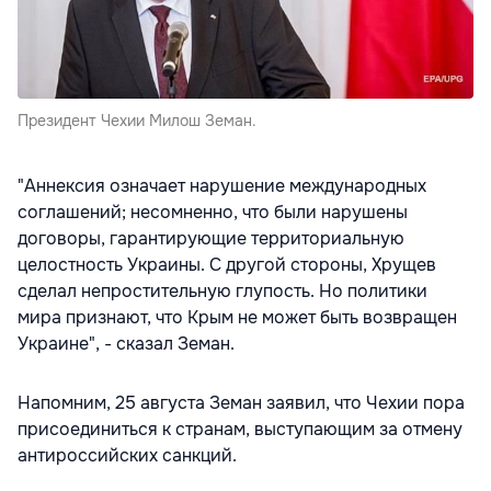
Президент Чехии Милош Земан.
"Аннексия означает нарушение международных
соглашений; несомненно, что были нарушены
договоры, гарантирующие территориальную
целостность Украины. С другой стороны, Хрущев
сделал непростительную глупость. Но политики
мира признают, что Крым не может быть возвращен
Украине", - сказал Земан.
Напомним, 25 августа Земан заявил, что Чехии пора
присоединиться к странам, выступающим за отмену
антироссийских санкций.