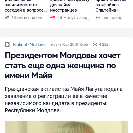
зависимости от
для найма
за «файлов
соседей в вопросе
иностранцев
Эпштейна»
границ
18 минут назад
29 минут назад
час назад
Bloknot-Moldova
9 сентября 2016, 15:55
4 282
Президентом Молдовы хочет
стать еще одна женщина по
имени Майя
Гражданская активистка Майя Лагута подала
заявление о регистрации ее в качестве
независимого кандидата в президенты
Республики Молдова.