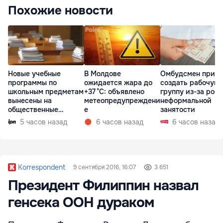
Похожие новости
Новые учебные
В Молдове
Омбудсмен призв
программы по
ожидается жара до
создать рабочую
школьным предметам
+37 °C: объявлено
группу из-за рост
вынесены на
метеопредупреждени
неформальной
общественные
е
занятости
консультации
5 часов назад
6 часов назад
6 часов назад
Korrespondent
9 сентября 2016, 16:07
3 651
Президент Филиппин назвал
генсека ООН дураком