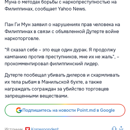
Муна о методах борьбы с наркопреступностью на
Филиппинах, сообщает Yahoo News.
Пан Ги Мун заявил о нарушениях прав человека на
Филиппинах в связи с объявленной Дутерте войне
наркоторговле.
"Я сказал себе – это еще один дурак. Я продолжу
кампанию против преступников, мне их не жаль", –
прокомментировал филиппинский лидер.
Дутерте пообещал убивать дилеров и скармливать
их тела рыбам в Манильской бухте, а также
награждать сограждан за убийство торговцев
запрещенными веществами.
Подпишитесь на новости Point.md в Google
Источник
Korrespondent