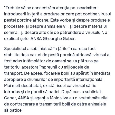
"Trebuie să ne concentrăm atenţia pe neadmiterii
introducerii în țară a produselor care pot conţine virusul
pestei porcine africane. Este vorba și despre produsele
procesate, și despre animalele vii, și despre materialul
seminal, și despre alte căi de pătrundere a virusului", a
explicat șeful ANSA Gheorghe Gaber.
Specialistul a subliniat că în țările în care au fost
stabilite deja cazuri de pestă porcină africană, virusul a
fost adus întâmplător de oameni sau a pătruns pe
teritoriul acestora împreună cu mijloacele de
transport.
De aceea, focarele bolii au apărut în imediata
apropiere a drumurilor de importanță internațională.
Mai mult decât atât, există riscul ca virusul să fie
introdus şi de porcii sălbatici. După cum a subliniat
Gaber, ANSA și agenția Moldsilva au discutat măsurile
de contracarare a transmiterii bolii de către animalele
sălbatice.