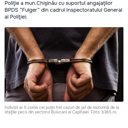
Poliţie a mun.Chişinău cu suportul angajaţilor
BPDS ”Fulger” din cadrul Inspectoratului General
al Poliţiei;
Indivizii ar fi comis cel puţin trei cazuri de jaf de motorină de la
staţiile peco din sectorul Buiucani al Capitalei. Foto: b365.ro