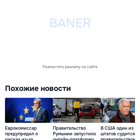
Разместить рекламу на сайте
Похожие новости
Еврокомиссар
Правительство
В США один из
предупредил о
Румынии запустило
штатов судится с
рисках из-за
онлайн-платформу
правительством и