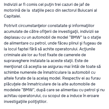
Indivizii ar fi comis cel puţin trei cazuri de jaf de
motorină de la staţiile peco din sectorul Buiucani al
Capitalei.
Potrivit circumstanţelor constatate şi informaţiilor
acumulate de către ofiţerii de investigaţii, indivizii se
deplasau cu un automobil de model “BMW” la o staţie
de alimentare cu petrol, unde făceu plinul şi fugeau de
la locul faptei fără să achite operatorului. Acţiunile
criminale ale lor au fost fixate de camerele de
supraveghere instalate la aceste staţii. Este de
menţionat că aceştia se asigurau mai întâi de toate să
schimbe numerele de înmatriculare la automobil cu
altele furate de la acelaş model. Respectiv ei au furau
plăcuţele de înmatriculare de la alte automobile de
modelele “BMW”, după care se alimentau cu petrol şi nu
achitau operatorului, cu scopul de a induce în eroare
investigaţiile poliţiştilor.