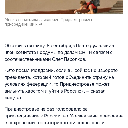
Москва пояснила заявление Приднестровья о
присоединении к РФ.
Об этом в пятницу, 9 сентября, «Ленте.ру» заявил
член комитета Госдумы по делам СНГ и связям с
соотечественниками Олег Пахолков.
«Это посыл Молдавии: если вы сейчас не изберете
президента, который готов объединить страну на
условиях федерации, то Приднестровье может
вильнуть хвостом и уйти в Россию», — сказал
депутат.
Приднестровье не раз голосовало за
присоединение к России, но Москва заинтересована
в сохранении территориальной целостности