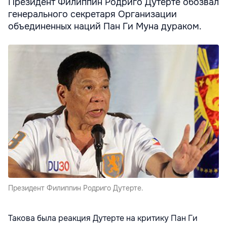
Президент Филиппин Родриго Дутерте обозвал
генерального секретаря Организации
объединенных наций Пан Ги Муна дураком.
Президент Филиппин Родриго Дутерте.
Такова была реакция Дутерте на критику Пан Ги