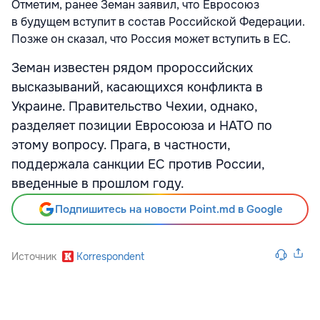
Отметим, ранее Земан заявил, что Евросоюз
в будущем вступит в состав Российской Федерации.
Позже он сказал, что Россия может вступить в ЕС.
Земан известен рядом пророссийских
высказываний, касающихся конфликта в
Украине. Правительство Чехии, однако,
разделяет позиции Евросоюза и НАТО по
этому вопросу. Прага, в частности,
поддержала санкции ЕС против России,
введенные в прошлом году.
Подпишитесь на новости Point.md в Google
Источник
Korrespondent