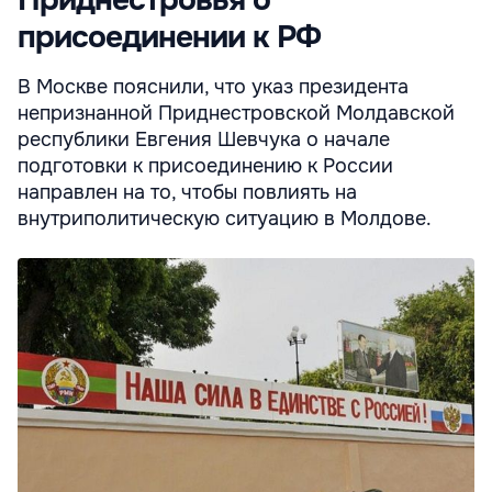
присоединении к РФ
В Москве пояснили, что указ президента
непризнанной Приднестровской Молдавской
республики Евгения Шевчука о начале
подготовки к присоединению к России
направлен на то, чтобы повлиять на
внутриполитическую ситуацию в Молдове.