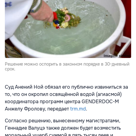
Решение можно оспорить в законном порядке в 30-дневный
срок.
Суд Анений Ной обязал его публично извиниться за
то, что он окропил освящённой водой (агиасмой)
координатора программ центра GENDERDOC-M
Анжелу Фролову, передает
trm.md
.
Согласно решению, вынесенному магистратами,
Геннадие Валуцэ также должен будет возместить
моральный ущерб суммой в пять тысяч леев и