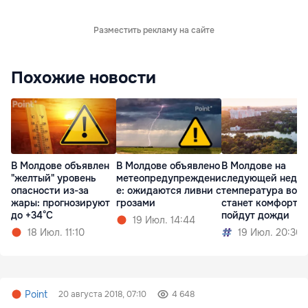
Разместить рекламу на сайте
Похожие новости
В Молдове объявлен
В Молдове объявлено
В Молдове на
"желтый" уровень
метеопредупреждени
следующей недел
опасности из-за
е: ожидаются ливни с
температура возд
жары: прогнозируют
грозами
станет комфортне
до +34°C
пойдут дожди
19 Июл. 14:44
18 Июл. 11:10
19 Июл. 20:30
Point
20 августа 2018, 07:10
4 648