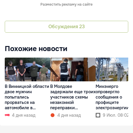
Разместить рекламу на сайте
Обсуждения
23
Похожие новости
В Винницкой области
В Молдове
Минэнерго
двое мужчин
задержали еще троих
опровергло
попытались
участников схемы
сообщения о
прорваться на
незаконной
профиците
автомобиле в
переправки
электроэнергии в
Молдову
украинцев в ЕС
Молдове
4 дня назад
4 дня назад
9 Июл. 08:02