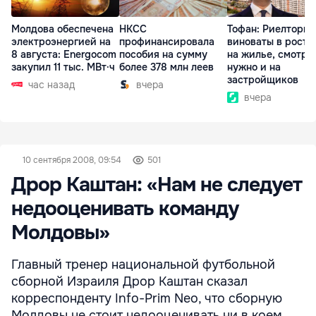
Молдова обеспечена
НКСС
Тофан: Риелторы 
электроэнергией на
профинансировала
виноваты в росте
8 августа: Energocom
пособия на сумму
на жилье, смотре
закупил 11 тыс. МВт·ч
более 378 млн леев
нужно и на
застройщиков
час назад
вчера
вчера
10 сентября 2008, 09:54
501
Дрор Каштан: «Нам не следует
недооценивать команду
Молдовы»
Главный тренер национальной футбольной
сборной Израиля Дрор Каштан сказал
корреспонденту Info-Prim Neo, что сборную
Молдовы не стоит недооценивать ни в коем