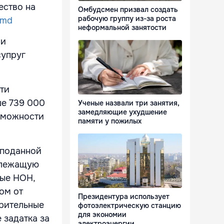
ество на
Омбудсмен призвал создать
рабочую группу из-за роста
.md
неформальной занятости
 и
супруг
ти
ше 739 000
Ученые назвали три занятия,
замедляющие ухудшение
озможности
памяти у пожилых
 поданной
адлежащую
ные НОН,
ом от
Президентура использует
арительные
фотоэлектрическую станцию
для экономии
 задатка за
электроэнергии