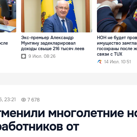
Экс-премьер Александр
НОН не будет про
осле
Мунтяну задекларировал
имущество замгл
доходы свыше 216 тысяч леев
госохраны после ж
связи с TUX
9 Июл. 08:26
14 Июл. 10:51
, 23:21
7 678
тменили многолетние 
аботников от