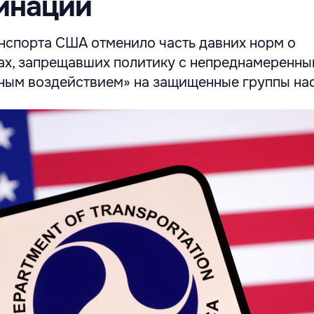
инации
нспорта США отменило часть давних норм о
ах, запрещавших политику с непреднамеренн
ым воздействием» на защищенные группы нас