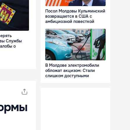
Посол Молдовы Кульминский
возвращается в США с
амбициозной повесткой
верять
авы Службы
алобы о
В Молдове электромобили
обложат акцизом: Стали
слишком доступными
нормы