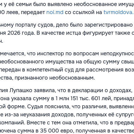
ом у её семьи было выявлено необоснованное имущ
0 леев, передает
noi.md
со ссылкой на
tvrmoldova
ному порталу судов, дело было зарегистрировано
ня 2026 года. В качестве истца фигурирует также 
н.
мечается, что инспектор по вопросам неподкупнос
 необоснованного имущества на общую сумму свы
 передан в компетентный суд для рассмотрения в
ства, признанного необоснованным.
лия Лупашко заявила, что в декларации о доходах,
 она указала сумму в 1 млн 151 тыс. 601 лей, прин
ной форме. Судья пояснила, что различия, выявлен
е из-за неуказания доходов, полученных её супруг
компаний. Вместе с тем она отметила, что в предв
ючена сумма в 35 000 евро, полученная в качестве