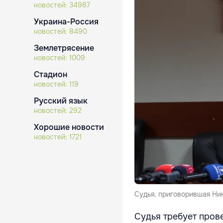
новостей:
34987
Украина-Россия
новостей:
8490
Землетрясение
новостей:
1009
Стадион
новостей:
119
Русский язык
новостей:
292
Хорошие новости
новостей:
1721
Судья, приговорившая Ник
Судья требует пров