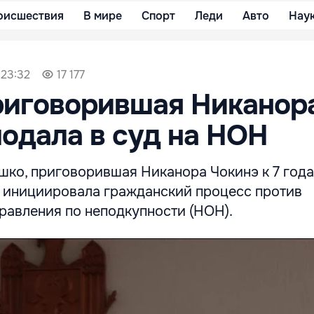
оисшествия
В мире
Спорт
Леди
Авто
Нау
 23:32
17 177
риговорившая Никанор
подала в суд на НОН
шко, приговорившая Никанора Чокинэ к 7 год
 инициировала гражданский процесс против
равления по неподкупности (НОН).