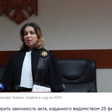
анора Чокинэ, подала в суд на НОН.
ерить законность акта, изданного ведомством 25 ф