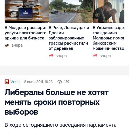
В Молдове расширят
В Рече, Ленкауцах и
В Украине задер
услуги электронного
Дрокии
гражданина
архива для бизнеса
заблокированные
Молдовы: помогал
трассы расчистили
банковским
вчера
от деревьев
мошенничеством 
Чехии
вчера
вчера
Vesti
8 июля 2011, 16:23
497
Либералы больше не хотят
менять сроки повторных
выборов
В ходе сегодняшнего заседания парламента