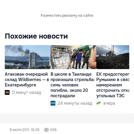
Разместить рекламу на сайте
Похожие новости
Атакован очередной
В школе в Таиланде
ЕК предостерегла
склад Wildberries — в
произошла стрельба:
Румынию в связи 
Екатеринбурге
семь человек
намерением
погибли, около 20
отстрочить отказ 
0 минут назад
пострадали
угольных ТЭС
24 минуты назад
вчера
8 июля 2011, 16:28
636