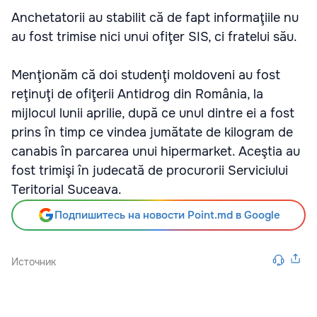
Anchetatorii au stabilit că de fapt informaţiile nu
au fost trimise nici unui ofiţer SIS, ci fratelui său.
Menţionăm că doi studenţi moldoveni au fost
reţinuţi de ofiţerii Antidrog din România, la
mijlocul lunii aprilie, după ce unul dintre ei a fost
prins în timp ce vindea jumătate de kilogram de
canabis în parcarea unui hipermarket. Aceştia au
fost trimişi în judecată de procurorii Serviciului
Teritorial Suceava.
Подпишитесь на новости Point.md в Google
Источник