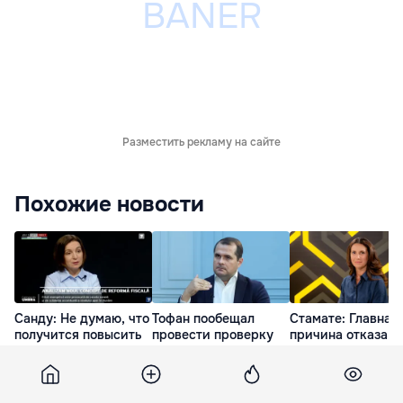
Разместить рекламу на сайте
Похожие новости
Санду: Не думаю, что
Тофан пообещал
Стамате: Главная
получится повысить
провести проверку
причина отказа
зарплаты с 1
после появления в
экономить
сентября
Молдове
электроэнергию 
представителя
недоверие к влас
2 часа назад
Южной Осетии