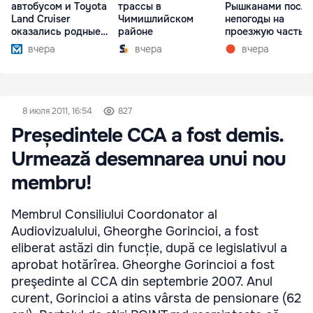
автобусом и Toyota
трассы в
Рышканами после
Land Cruiser
Чимишлийском
непогоды на
оказались родные
районе
проезжую часть
братья
упали деревья
вчера
вчера
вчера
8 июля 2011, 16:54
827
Președintele CCA a fost demis.
Urmează desemnarea unui nou
membru!
Membrul Consiliului Coordonator al
Audiovizualului, Gheorghe Gorincioi, a fost
eliberat astăzi din funcție, după ce legislativul a
aprobat hotărîrea. Gheorghe Gorincioi a fost
preşedinte al CCA din septembrie 2007. Anul
curent, Gorincioi a atins vârsta de pensionare (62