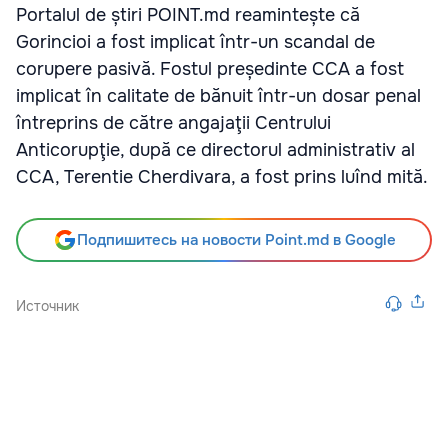
Portalul de știri POINT.md reamintește că
Gorincioi a fost implicat într-un scandal de
corupere pasivă. Fostul președinte CCA a fost
implicat în calitate de bănuit într-un dosar penal
întreprins de către angajaţii Centrului
Anticorupţie, după ce directorul administrativ al
CCA, Terentie Cherdivara, a fost prins luînd mită.
Подпишитесь на новости Point.md в Google
Источник