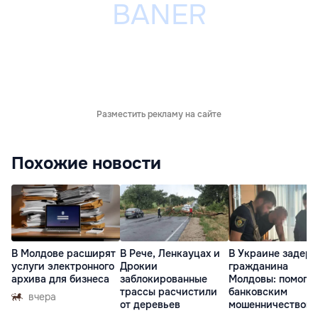
Разместить рекламу на сайте
Похожие новости
В Молдове расширят
В Рече, Ленкауцах и
В Украине задер
услуги электронного
Дрокии
гражданина
архива для бизнеса
заблокированные
Молдовы: помогал
трассы расчистили
банковским
вчера
от деревьев
мошенничеством 
Чехии