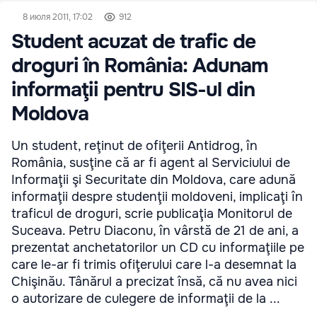
8 июля 2011, 17:02
912
Student acuzat de trafic de
droguri în România: Adunam
informaţii pentru SIS-ul din
Moldova
Un student, reţinut de ofiţerii Antidrog, în
România, susţine că ar fi agent al Serviciului de
Informaţii şi Securitate din Moldova, care adună
informaţii despre studenţii moldoveni, implicaţi în
traficul de droguri, scrie publicaţia Monitorul de
Suceava. Petru Diaconu, în vârstă de 21 de ani, a
prezentat anchetatorilor un CD cu informaţiile pe
care le-ar fi trimis ofiţerului care l-a desemnat la
Chişinău. Tânărul a precizat însă, că nu avea nici
o autorizare de culegere de informaţii de la ...