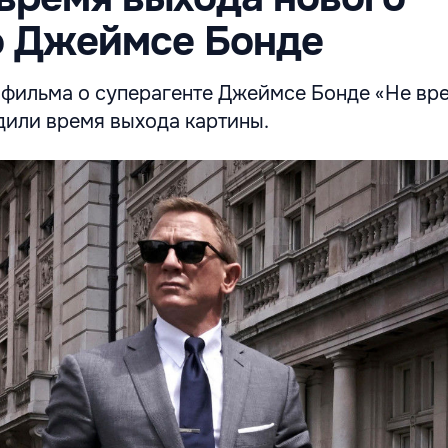
о Джеймсе Бонде
 фильма о суперагенте Джеймсе Бонде «Не вр
дили время выхода картины.