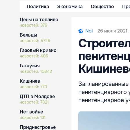
Политика
Экономика
Общество
Пр
Цены на топливо
новостей:
376
26 июля 2021,
Noi
Бельцы
Строител
новостей:
5726
Газовый кризис
пенитенц
новостей:
406
Кишинев
Гагаузия
новостей:
10842
Кишинев
Запланированные 
новостей:
770
пенитенциарного 
ДТП в Молдове
пенитенциарное уч
новостей:
7821
Нет войне
новостей:
131
Приднестровье