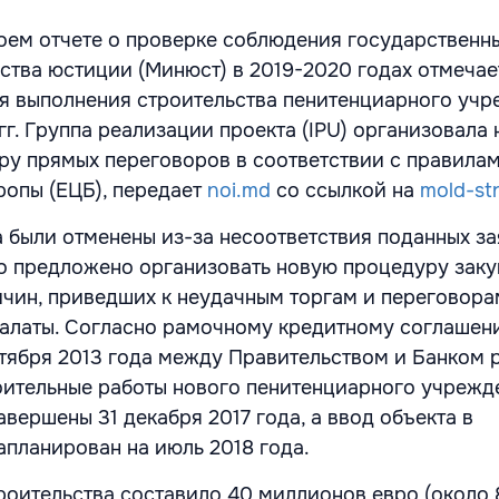
воем отчете о проверке соблюдения государственн
ства юстиции (Минюст) в 2019-2020 годах отмечает
я выполнения строительства пенитенциарного учр
гг. Группа реализации проекта (IPU) организовала
ру прямых переговоров в соответствии с правила
ропы (ЕЦБ), передает
noi.md
со ссылкой на
mold-st
а были отменены из-за несоответствия поданных за
о предложено организовать новую процедуру заку
ичин, приведших к неудачным торгам и переговора
алаты. Согласно рамочному кредитному соглашен
тября 2013 года между Правительством и Банком 
оительные работы нового пенитенциарного учрежд
вершены 31 декабря 2017 года, а ввод объекта в
апланирован на июль 2018 года.
оительства составило 40 миллионов евро (около