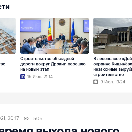
сти
Строительство объездной
В лесополосе «Дой
тво
дороги вокруг Дрокии перешло
окраине Кишинёва
на новый этап
незаконные выруб
строительство
15 Июл. 21:14
9 Июл. 13:24
21, 20:17
1 505
время выхода нового