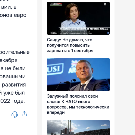
вии, в
ионов евро
Санду: Не думаю, что
получится повысить
зарплаты с 1 сентября
троительные
декабря
а не были
рованными
 развития
й уже был
Залужный пояснил свои
022 года.
слова: К НАТО много
вопросов, мы технологически
впереди