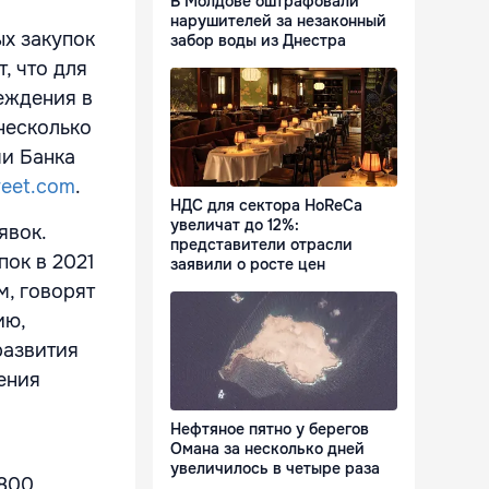
В Молдове оштрафовали
нарушителей за незаконный
ых закупок
забор воды из Днестра
, что для
еждения в
 несколько
ми Банка
reet.com
.
НДС для сектора HoReCa
увеличат до 12%:
явок.
представители отрасли
пок в 2021
заявили о росте цен
м, говорят
ию,
развития
ения
Нефтяное пятно у берегов
Омана за несколько дней
увеличилось в четыре раза
 800