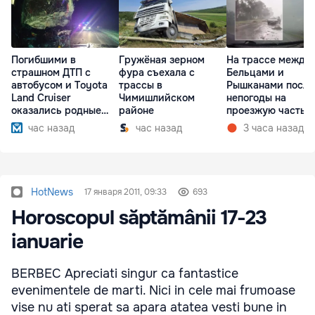
Погибшими в
Гружёная зерном
На трассе между
страшном ДТП с
фура съехала с
Бельцами и
автобусом и Toyota
трассы в
Рышканами после
Land Cruiser
Чимишлийском
непогоды на
оказались родные
районе
проезжую часть
братья
упали деревья
час назад
час назад
3 часа назад
HotNews
17 января 2011, 09:33
693
Horoscopul săptămânii 17-23
ianuarie
BERBEC Apreciati singur ca fantastice
evenimentele de marti. Nici in cele mai frumoase
vise nu ati sperat sa apara atatea vesti bune in