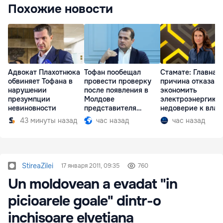
Похожие новости
Адвокат Плахотнюка
Тофан пообещал
Стамате: Главная
обвиняет Тофана в
провести проверку
причина отказа
нарушении
после появления в
экономить
презумпции
Молдове
электроэнергию 
невиновности
представителя
недоверие к влас
Южной Осетии
43 минуты назад
час назад
час назад
StireaZilei
17 января 2011, 09:35
760
Un moldovean a evadat "in
picioarele goale" dintr-o
inchisoare elvetiana