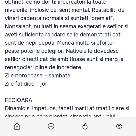
obtineti ce nu doriti: incurcaturi la toate
nivelurile, inclusiv cel sentimental. Restabiliti de
vineri cadenta normala si sunteti "premiat".
Nonsalant, nu luati in seama exagerarile sefilor si
aveti suficienta rabdare sa le demonstrati cat
sunt de nepriceputi. Munca multa si eforturi
peste puterile colegilor. Nativele le dovedesc
sefilor directi cat de ambitioase sunt si merg la
renegocieri pline de incredere.
Zile norocoase – sambata
Zile fatidice – joi
FECIOARA
Dinamic si impetuos, faceti marti afirmatii clare si
sincere prin care pierdeti simpatia anturajului.
Primiti replici dure din partea celor dragi si
incetati gafele imediat. Tineti ca neaparat sa va