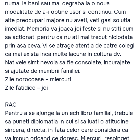
numai la bani sau mai degraba la o noua
modalitate de a-i obtine usor si continuu. Cum
alte preocupari majore nu aveti, veti gasi solutia
imediat. Memoria va joaca joi feste si nu stiti cum
sa actionati pentru ca nu ati mai trecut niciodata
prin asa ceva. Vi se atrage atentia de catre colegi
ca mai exista inca multe lacune in cultura dv.
Nativele simt nevoia sa fie consolate, incurajate
si ajutate de membrii familiei.
Zile norocoase – miercuri
Zile fatidice – joi
RAC
Pentru a se ajunge la un echilibru familial, trebuie
sa puneti diplomatia in cui si sa luati o atitudine
sincera, directa, in fata celor care considera ca
va impun oricand ce doresc. Miercuri, respingeti