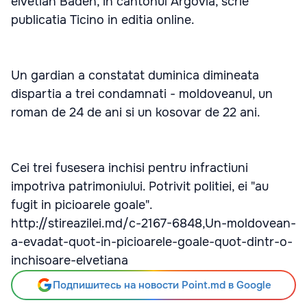
elvetian Baden, in cantonul Argovia, scrie
publicatia Ticino in editia online.
Un gardian a constatat duminica dimineata
dispartia a trei condamnati - moldoveanul, un
roman de 24 de ani si un kosovar de 22 ani.
Cei trei fusesera inchisi pentru infractiuni
impotriva patrimoniului. Potrivit politiei, ei "au
fugit in picioarele goale".
http://stireazilei.md/c-2167-6848,Un-moldovean-
a-evadat-quot-in-picioarele-goale-quot-dintr-o-
inchisoare-elvetiana
Подпишитесь на новости Point.md в Google