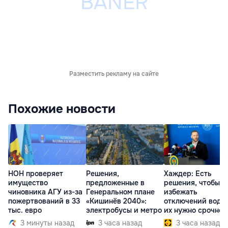
Разместить рекламу на сайте
Похожие новости
НОН проверяет
Решения,
Хаждер: Есть
имущество
предложенные в
решения, чтобы
чиновника АГУ из-за
Генеральном плане
избежать
пожертвований в 33
«Кишинёв 2040»:
отключений воды,
тыс. евро
электробусы и метро
их нужно срочно
внедрить
3 минуты назад
3 часа назад
3 часа назад