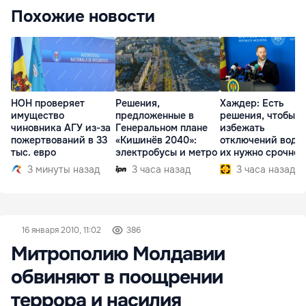
Похожие новости
НОН проверяет
Решения,
Хаждер: Есть
имущество
предложенные в
решения, чтобы
чиновника АГУ из-за
Генеральном плане
избежать
пожертвований в 33
«Кишинёв 2040»:
отключений воды,
тыс. евро
электробусы и метро
их нужно срочно
внедрить
3 минуты назад
3 часа назад
3 часа назад
16 января 2010, 11:02
386
Митрополию Молдавии
обвиняют в поощрении
террора и насилия