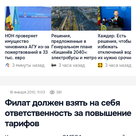
НОН проверяет
Решения,
Хаждер: Есть
имущество
предложенные в
решения, чтобы
чиновника АГУ из-за
Генеральном плане
избежать
пожертвований в 33
«Кишинёв 2040»:
отключений воды,
тыс. евро
электробусы и метро
их нужно срочно
внедрить
3 минуты назад
3 часа назад
3 часа назад
16 января 2010, 11:03
381
Филат должен взять на себя
ответственность за повышение
тарифов