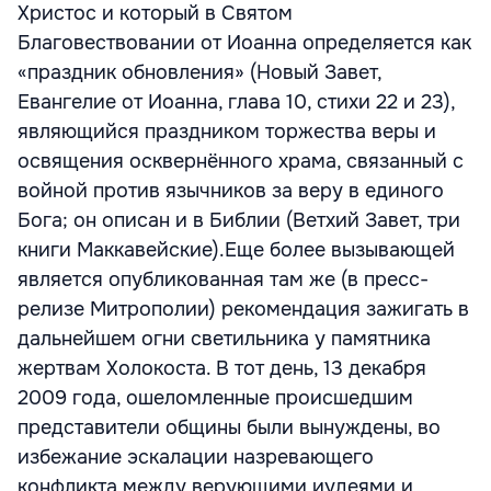
Христос и который в Святом
Благовествовании от Иоанна определяется как
«праздник обновления» (Новый Завет,
Евангелие от Иоанна, глава 10, стихи 22 и 23),
являющийся праздником торжества веры и
освящения осквернённого храма, связанный с
войной против язычников за веру в единого
Бога; он описан и в Библии (Ветхий Завет, три
книги Маккавейские).Еще более вызывающей
является опубликованная там же (в пресс-
релизе Митрополии) рекомендация зажигать в
дальнейшем огни светильника у памятника
жертвам Холокоста. В тот день, 13 декабря
2009 года, ошеломленные происшедшим
представители общины были вынуждены, во
избежание эскалации назревающего
конфликта между верующими иудеями и