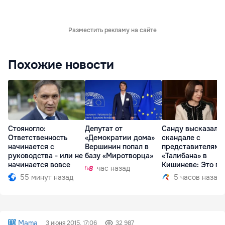
Разместить рекламу на сайте
Похожие новости
Стояногло:
Депутат от
Санду высказалас
Ответственность
«Демократии дома»
скандале с
начинается с
Вершинин попал в
представителями
руководства - или не
базу «Миротворца»
«Талибана» в
начинается вовсе
Кишиневе: Это по
час назад
55 минут назад
5 часов назад
Mama
3 июня 2015, 17:06
32 987