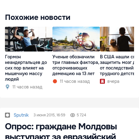
Похожие новости
Гормон
Ученые обозначили
В США нашли спо
неандертальцев до
три главных фактора,
защитить мозг де
сих пор влияет на
отсрочивающих
от последствий
мышечную массу
деменцию на 13 лет
трудного детства
людей
11 часов назад
вчера
11 часов назад
Sputnik
3 июня 2015, 16:59
5 724
Опрос: граждане Молдовы
выступают за евразийский