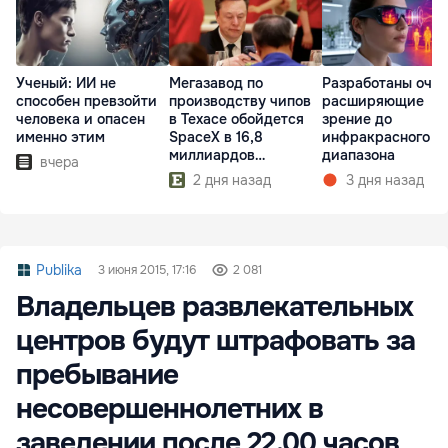
Ученый: ИИ не
Мегазавод по
Разработаны очки
способен превзойти
производству чипов
расширяющие
человека и опасен
в Техасе обойдется
зрение до
именно этим
SpaceX в 16,8
инфракрасного
миллиардов
диапазона
вчера
долларов
2 дня назад
3 дня назад
Publika
3 июня 2015, 17:16
2 081
Владельцев развлекательных
центров будут штрафовать за
пребывание
несовершеннолетних в
заведении после 22.00 часов