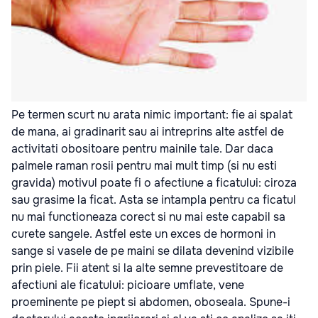
Pe termen scurt nu arata nimic important: fie ai spalat
de mana, ai gradinarit sau ai intreprins alte astfel de
activitati obositoare pentru mainile tale. Dar daca
palmele raman rosii pentru mai mult timp (si nu esti
gravida) motivul poate fi o afectiune a ficatului: ciroza
sau grasime la ficat. Asta se intampla pentru ca ficatul
nu mai functioneaza corect si nu mai este capabil sa
curete sangele. Astfel este un exces de hormoni in
sange si vasele de pe maini se dilata devenind vizibile
prin piele. Fii atent si la alte semne prevestitoare de
afectiuni ale ficatului: picioare umflate, vene
proeminente pe piept si abdomen, oboseala. Spune-i