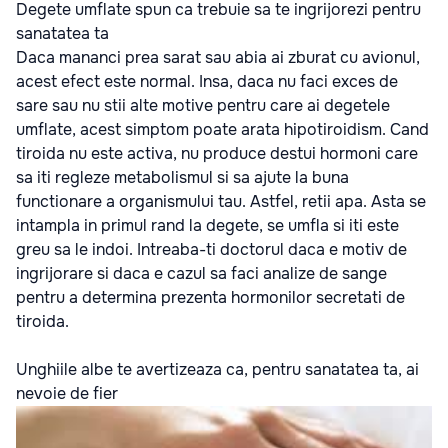
Degete umflate spun ca trebuie sa te ingrijorezi pentru
sanatatea ta
Daca mananci prea sarat sau abia ai zburat cu avionul,
acest efect este normal. Insa, daca nu faci exces de
sare sau nu stii alte motive pentru care ai degetele
umflate, acest simptom poate arata hipotiroidism. Cand
tiroida nu este activa, nu produce destui hormoni care
sa iti regleze metabolismul si sa ajute la buna
functionare a organismului tau. Astfel, retii apa. Asta se
intampla in primul rand la degete, se umfla si iti este
greu sa le indoi. Intreaba-ti doctorul daca e motiv de
ingrijorare si daca e cazul sa faci analize de sange
pentru a determina prezenta hormonilor secretati de
tiroida.
Unghiile albe te avertizeaza ca, pentru sanatatea ta, ai
nevoie de fier