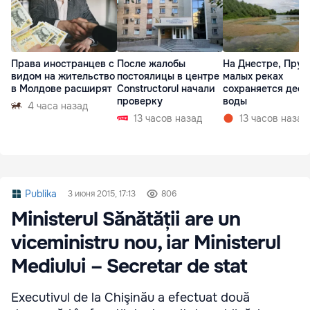
Права иностранцев с
После жалобы
На Днестре, Прут
видом на жительство
постоялицы в центре
малых реках
в Молдове расширят
Constructorul начали
сохраняется деф
проверку
воды
4 часа назад
13 часов назад
13 часов назад
Publika
3 июня 2015, 17:13
806
Ministerul Sănătății are un
viceministru nou, iar Ministerul
Mediului – Secretar de stat
Executivul de la Chişinău a efectuat două