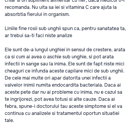
chiar si un supliment alimentar cu fier, daca medicul ti-l
recomanda. Nu uita sa iei si vitamina C care ajuta la
absorbtia fierului in organism.
Liniile fine rosii sub unghii spun ca, pentru sanatatea ta,
ar trebui sa-ti faci niste analize
Ele sunt de-a lungul unghiei in sensul de crestere, arata
ca si cum ai avea o aschie sub unghie, si pot arata
infectii in sange sau la inima. Ele sunt de fapt niste mici
cheaguri ce infunda aceste capilare mici de sub unghii.
De cele mai multe ori apar datorita unei infectii a
valvelor inimii numita endocardita bacteriala. Daca ai
aceste pete dar nu ai probleme cu inima, nu e cazul sa
te ingrijorezi, pot avea totusi si alte cauze. Daca ai
febra, spune-i doctorului tau aceste simptome si el va
continua cu analizele si tratamentul oportun situatiei
tale.