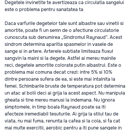
Degetele invinetite te avertizeaza ca circulatia sangelui
este o problema pentru sanatatea ta
Daca varfurile degetelor tale sunt albastre sau vinetii si
amortite, poate fi un semn de o afectiune circulatorie
cunoscuta sub denumirea „Sindromul Raynaud”. Acest
sindrom determina aparitia spasmelor in vasele de
sange si in artere. Arterele subtiate limiteaza fluxul
sangvin la maini si la degete. Astfel ai mereu mainile
reci, degetele amortite colorate putin albastrui. Este o
problema mai comuna decat crezi: intre 5% si 10%
dintre persoane sufera de ea, si este mai intalnita la
femei. Schimbarile bruste de temperatura pot determina
un atac al bolii deci ai grija la acest aspect. Nu manipula
gheata si tine mereu manusi la indemana. Nu ignora
simptomele, in timp boala Raynaud poate sa iti
afecteze iremediabil tesuturile. Ai grija la stilul tau de
viata, nu mai fuma, renunta la cafea si la cola, si fa cat
mai multe exercitii, aerobic pentru a iti pune sangele in