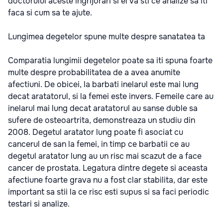
doctorului aceste ingrijorari si el va sti ce analize sa iti
faca si cum sa te ajute.
Lungimea degetelor spune multe despre sanatatea ta
Comparatia lungimii degetelor poate sa iti spuna foarte
multe despre probabilitatea de a avea anumite
afectiuni. De obicei, la barbati inelarul este mai lung
decat aratatorul, si la femei este invers. Femeile care au
inelarul mai lung decat aratatorul au sanse duble sa
sufere de osteoartrita, demonstreaza un studiu din
2008. Degetul aratator lung poate fi asociat cu
cancerul de san la femei, in timp ce barbatii ce au
degetul aratator lung au un risc mai scazut de a face
cancer de prostata. Legatura dintre degete si aceasta
afectiune foarte grava nu a fost clar stabilita, dar este
important sa stii la ce risc esti supus si sa faci periodic
testari si analize.