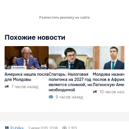
Разместить рекламу на сайте
Похожие новости
Америка нашла посла
Спатарь: Налоговая
Молдова назначи
для Молдовы
политика на 2027 год
послов в Африку 
является сложной, но
Латинскую Амер
7 часов назад
необходимой
10 часов назад
9 часов назад
Publika
3 июня 2015, 17:08
2 973