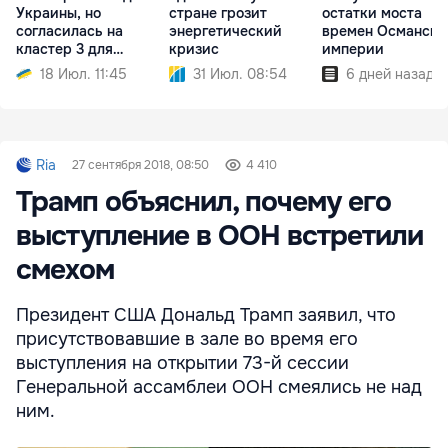
Украины, но
стране грозит
остатки моста
согласилась на
энергетический
времен Османско
кластер 3 для
кризис
империи
Молдовы
18 Июл. 11:45
31 Июл. 08:54
6 дней назад
Ria
27 сентября 2018, 08:50
4 410
Трамп объяснил, почему его
выступление в ООН встретили
смехом
Президент США Дональд Трамп заявил, что
присутствовавшие в зале во время его
выступления на открытии 73-й сессии
Генеральной ассамблеи ООН смеялись не над
ним.