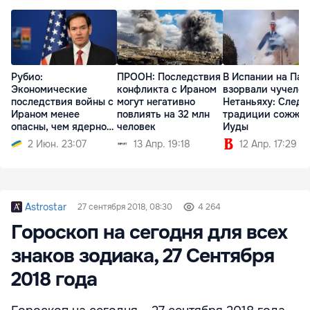
Рубио:
ПРООН: Последствия
В Испании на Пас
Экономические
конфликта с Ираном
взорвали чучело
последствия войны с
могут негативно
Нетаньяху: Следу
Ираном менее
повлиять на 32 млн
традиции сожже
опасны, чем ядерное
человек
Иуды
оружие
2 Июн. 23:07
13 Апр. 19:18
12 Апр. 17:29
Astrostar
27 сентября 2018, 08:30
4 264
Гороскоп на сегодня для всех
знаков зодиака, 27 Сентября
2018 года