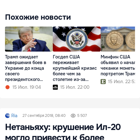
Похожие новости
Трамп ожидает
Госдеп США
Минфин США
завершения боев в
переживает
объявил о начале
Украине до конца
крупнейший кризис
чеканки монеты с
своего
более чем за
портретом Трамп
президентского
столетие из-за
15 Июл. 22:52
срока
реформ Трампа
15 Июл. 19:04
15 Июл. 22:00
Ria
27 сентября 2018, 08:40
5 507
Нетаньяху: крушение Ил-20
могло привести к более