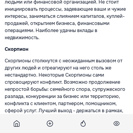
людьми или финансовой организацией. Не стоит
инициировать процессы, задевающие ваши и чужие
интересы, заниматься слиянием капиталов, куплей-
продажей, открытием бизнеса, финансовыми
операциями. Наиболее удачны вклады в
недвижимость.
Скорпион
Скорпионы столкнутся с неожиданным вызовом от
других людей и отреагируют на него столь же
нестандартно. Некоторые Скорпионы сами
спровоцируют конфликт. Возможно продолжение
непростой борьбы: семейного спора, супружеского
разлада, конкуренции за бизнес или территорию,
конфликта с клиентом, партнером, помощником,
сферой услуг. Лучший выход - держаться в рамках,
заданных законом или этикетом, иначе
конструктивный результат окажется под угрозой,
будет сложно понять, кто начал первым и кто