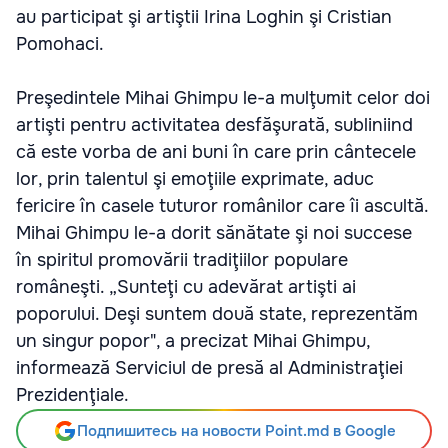
au participat şi artiştii Irina Loghin şi Cristian
Pomohaci.
Preşedintele Mihai Ghimpu le-a mulţumit celor doi
artişti pentru activitatea desfăşurată, subliniind
că este vorba de ani buni în care prin cântecele
lor, prin talentul şi emoţiile exprimate, aduc
fericire în casele tuturor românilor care îi ascultă.
Mihai Ghimpu le-a dorit sănătate şi noi succese
în spiritul promovării tradiţiilor populare
româneşti. „Sunteţi cu adevărat artişti ai
poporului. Deşi suntem două state, reprezentăm
un singur popor", a precizat Mihai Ghimpu,
informează Serviciul de presă al Administraţiei
Prezidenţiale.
Подпишитесь на новости Point.md в Google