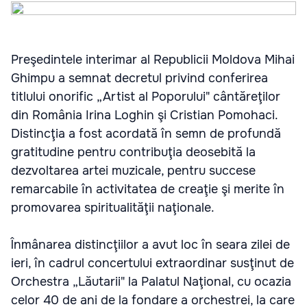
Preşedintele interimar al Republicii Moldova Mihai
Ghimpu a semnat decretul privind conferirea
titlului onorific „Artist al Poporului" cântăreţilor
din România Irina Loghin şi Cristian Pomohaci.
Distincţia a fost acordată în semn de profundă
gratitudine pentru contribuţia deosebită la
dezvoltarea artei muzicale, pentru succese
remarcabile în activitatea de creaţie şi merite în
promovarea spiritualităţii naţionale.
Înmânarea distincţiilor a avut loc în seara zilei de
ieri, în cadrul concertului extraordinar susţinut de
Orchestra „Lăutarii" la Palatul Naţional, cu ocazia
celor 40 de ani de la fondare a orchestrei, la care