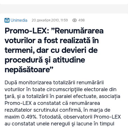
Unimedia
20 декабря 2010, 11:59
498
Promo-LEX: ”Renumărarea
voturilor a fost realizată în
termeni, dar cu devieri de
procedură şi atitudine
nepăsătoare”
După monitorizarea totalizării renumărării
voturilor în toate circumscripţiile electorale din
ţară, și a totalizării în paralel efectuate, asociația
Promo-LEX a constatat că renumărarea
rezultatelor scrutinului confirmă, în marja de
maxim 0.49%. Totodată, observatorii Promo-LEX
au constatat unele nereguli şi lacune în timpul