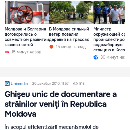
Молдова и Болгария
В Молдове сильный
Министр
договорились о
ветер повалил
окружающей сре
совместном развитии
деревья на трассах
проинспектирова
газовых сетей
водозаборную
15 минут назад
станцию в Косэу
15 минут назад
30 минут наза
Unimedia
20 декабря 2010, 11:57
818
Ghişeu unic de documentare a
străinilor veniţi în Republica
Moldova
În scopul eficientizării mecanismului de