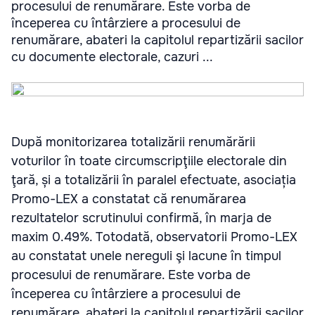
procesului de renumărare. Este vorba de
începerea cu întârziere a procesului de
renumărare, abateri la capitolul repartizării sacilor
cu documente electorale, cazuri ...
După monitorizarea totalizării renumărării
voturilor în toate circumscripţiile electorale din
ţară, și a totalizării în paralel efectuate, asociația
Promo-LEX a constatat că renumărarea
rezultatelor scrutinului confirmă, în marja de
maxim 0.49%. Totodată, observatorii Promo-LEX
au constatat unele nereguli şi lacune în timpul
procesului de renumărare. Este vorba de
începerea cu întârziere a procesului de
renumărare, abateri la capitolul repartizării sacilor