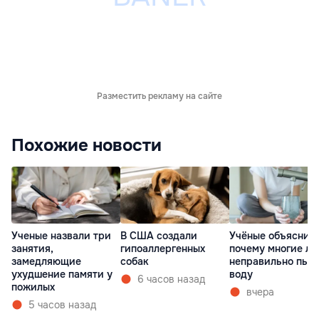
Разместить рекламу на сайте
Похожие новости
Ученые назвали три
В США создали
Учёные объяснил
занятия,
гипоаллергенных
почему многие л
замедляющие
собак
неправильно пью
ухудшение памяти у
воду
6 часов назад
пожилых
вчера
5 часов назад