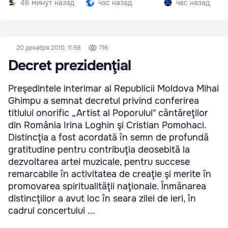
46 минут назад
час назад
час назад
20 декабря 2010, 11:58
716
Decret prezidenţial
Preşedintele interimar al Republicii Moldova Mihai
Ghimpu a semnat decretul privind conferirea
titlului onorific „Artist al Poporului" cântăreţilor
din România Irina Loghin şi Cristian Pomohaci.
Distincţia a fost acordată în semn de profundă
gratitudine pentru contribuţia deosebită la
dezvoltarea artei muzicale, pentru succese
remarcabile în activitatea de creaţie şi merite în
promovarea spiritualităţii naţionale. Înmânarea
distincţiilor a avut loc în seara zilei de ieri, în
cadrul concertului ...