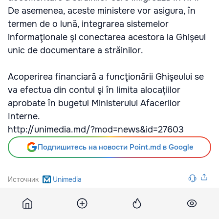
De asemenea, aceste ministere vor asigura, în
termen de o lună, integrarea sistemelor
informaţionale şi conectarea acestora la Ghişeul
unic de documentare a străinilor.
Acoperirea financiară a funcţionării Ghişeului se
va efectua din contul şi în limita alocaţiilor
aprobate în bugetul Ministerului Afacerilor
Interne.
http://unimedia.md/?mod=news&id=27603
Подпишитесь на новости Point.md в Google
Источник
Unimedia