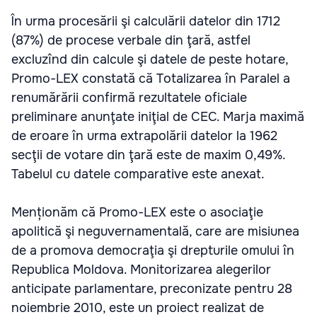
În urma procesării şi calculării datelor din 1712
(87%) de procese verbale din ţară, astfel
excluzînd din calcule şi datele de peste hotare,
Promo-LEX constată că Totalizarea în Paralel a
renumărării confirmă rezultatele oficiale
preliminare anunţate iniţial de CEC. Marja maximă
de eroare în urma extrapolării datelor la 1962
secţii de votare din ţară este de maxim 0,49%.
Tabelul cu datele comparative este anexat.
Menționăm că Promo-LEX este o asociaţie
apolitică şi neguvernamentală, care are misiunea
de a promova democraţia şi drepturile omului în
Republica Moldova. Monitorizarea alegerilor
anticipate parlamentare, preconizate pentru 28
noiembrie 2010, este un proiect realizat de