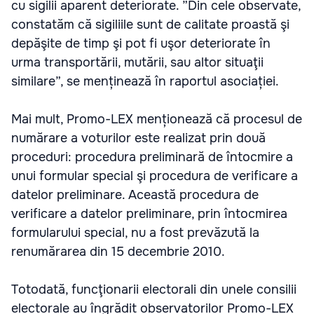
cu sigilii aparent deteriorate. ”Din cele observate,
constatăm că sigiliile sunt de calitate proastă şi
depăşite de timp şi pot fi uşor deteriorate în
urma transportării, mutării, sau altor situaţii
similare”, se menținează în raportul asociației.
Mai mult, Promo-LEX menționează că procesul de
numărare a voturilor este realizat prin două
proceduri: procedura preliminară de întocmire a
unui formular special şi procedura de verificare a
datelor preliminare. Această procedura de
verificare a datelor preliminare, prin întocmirea
formularului special, nu a fost prevăzută la
renumărarea din 15 decembrie 2010.
Totodată, funcţionarii electorali din unele consilii
electorale au îngrădit observatorilor Promo-LEX