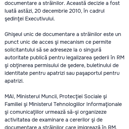
documentare a străinilor. Această decizie a fost
luată astăzi, 20 decembrie 2010, în cadrul
şedinţei Executivului.
Ghişeul unic de documentare a străinilor este un
punct unic de acces şi mecanism ce permite
solicitantului să se adreseze la o singură
autoritate publică pentru legalizarea şederii în RM
şi obţinerea permisului de şedere, buletinului de
identitate pentru apatrizi sau paşaportul pentru
apatrizi.
MAI, Ministerul Muncii, Protecţiei Sociale şi
Familiei şi Ministerul Tehnologiilor Informaţionale
şi comunicaţiilor urmează să-şi organizeze
activitatea de examinare a cererilor şi de
documentare a străinilor care imigrează în RM.