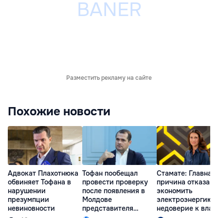
Разместить рекламу на сайте
Похожие новости
Адвокат Плахотнюка
Тофан пообещал
Стамате: Главная
обвиняет Тофана в
провести проверку
причина отказа
нарушении
после появления в
экономить
презумпции
Молдове
электроэнергию 
невиновности
представителя
недоверие к влас
Южной Осетии