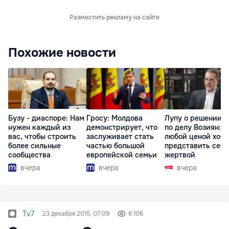
Разместить рекламу на сайте
Похожие новости
Бузу - диаспоре: Нам
Гросу: Молдова
Лупу о решении с
нужен каждый из
демонстрирует, что
по делу Возиян: 
вас, чтобы строить
заслуживает стать
любой ценой хоче
более сильные
частью большой
представить себя
сообщества
европейской семьи
жертвой
вчера
вчера
вчера
Tv7
23 декабря 2015, 07:09
6 106