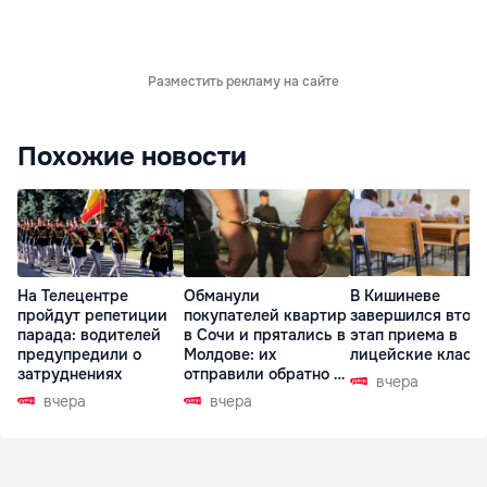
Разместить рекламу на сайте
Похожие новости
На Телецентре
Обманули
В Кишиневе
пройдут репетиции
покупателей квартир
завершился втор
парада: водителей
в Сочи и прятались в
этап приема в
предупредили о
Молдове: их
лицейские класс
затруднениях
отправили обратно в
вчера
РФ
вчера
вчера