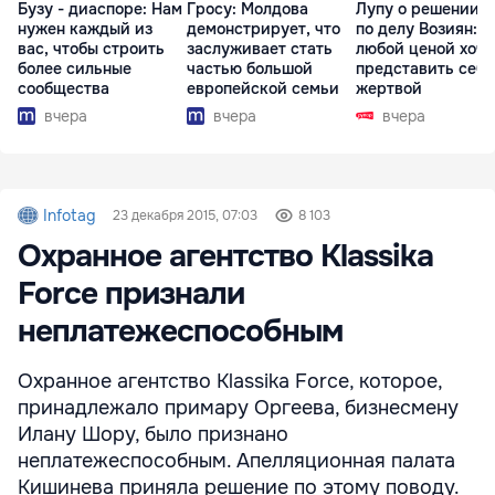
Бузу - диаспоре: Нам
Гросу: Молдова
Лупу о решении с
нужен каждый из
демонстрирует, что
по делу Возиян: 
вас, чтобы строить
заслуживает стать
любой ценой хоче
более сильные
частью большой
представить себя
сообщества
европейской семьи
жертвой
вчера
вчера
вчера
Infotag
23 декабря 2015, 07:03
8 103
Охранное агентство Klassika
Force признали
неплатежеспособным
Охранное агентство Klassika Force, которое,
принадлежало примару Оргеева, бизнесмену
Илану Шору, было признано
неплатежеспособным. Апелляционная палата
Кишинева приняла решение по этому поводу.