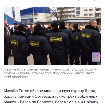
Klassika Force обеспечивала личную охрану Шора, охрану
прмэрии Огеева, а также трех проблемных банков. Фото:
mold-street.com
Klassika Force обеспечивала личную охрану Шора,
охрану прмэрии Оргеева, а также трех проблемных
банков - Banca de Economii, Banca Sociala и Unibank,