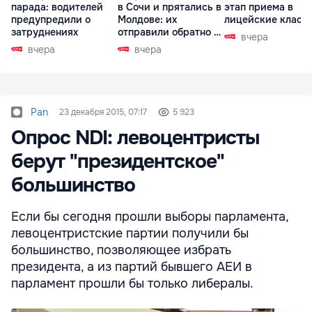
парада: водителей
в Сочи и прятались в
этап приема в
предупредили о
Молдове: их
лицейские класс
затруднениях
отправили обратно в
вчера
РФ
вчера
вчера
Pan
23 декабря 2015, 07:17
5 923
Опрос NDI: левоцентристы
берут "президентское"
большинство
Если бы сегодня прошли выборы парламента,
левоцентристские партии получили бы
большинство, позволяющее избрать
президента, а из партий бывшего АЕИ в
парламент прошли бы только либералы.