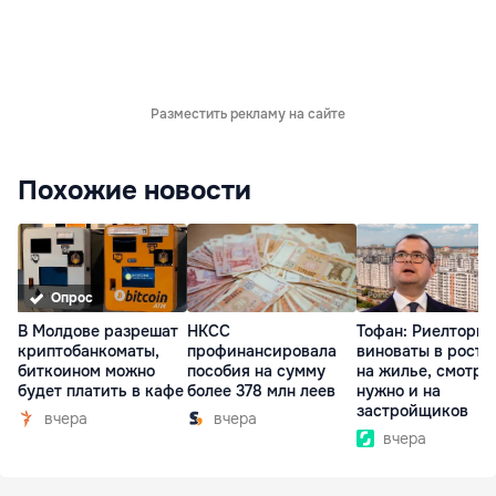
Разместить рекламу на сайте
Похожие новости
Опрос
В Молдове разрешат
НКСС
Тофан: Риелторы 
криптобанкоматы,
профинансировала
виноваты в росте
биткоином можно
пособия на сумму
на жилье, смотре
будет платить в кафе
более 378 млн леев
нужно и на
застройщиков
вчера
вчера
вчера