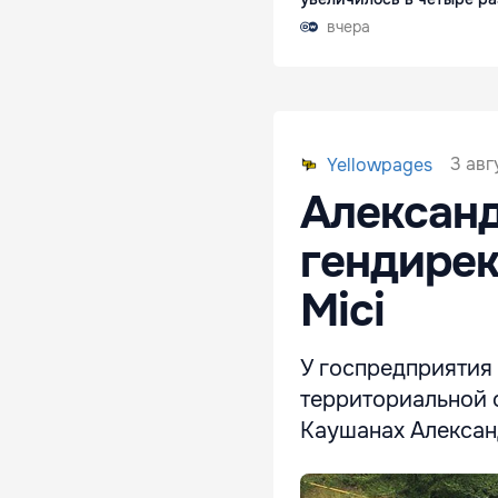
вчера
3 авг
Yellowpages
Александ
гендирек
Mici
У госпредприятия 
территориальной о
Каушанах Алексан