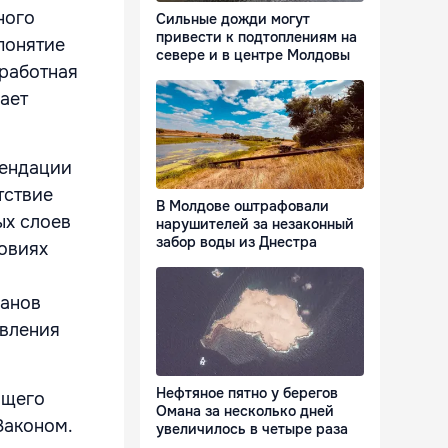
ного
Сильные дожди могут
привести к подтоплениям на
понятие
севере и в центре Молдовы
работная
ает
мендации
тствие
В Молдове оштрафовали
ых слоев
нарушителей за незаконный
забор воды из Днестра
ловиях
ганов
авления
Нефтяное пятно у берегов
ящего
Омана за несколько дней
Законом.
увеличилось в четыре раза