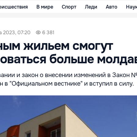
оисшествия
В мире
Спорт
Леди
Авто
Нау
а 2023, 07:20
6 381
ным жильем смогут
оваться больше молда
ании и закон о внесении изменений в Закон 
 в "Официальном вестнике" и вступил в силу.