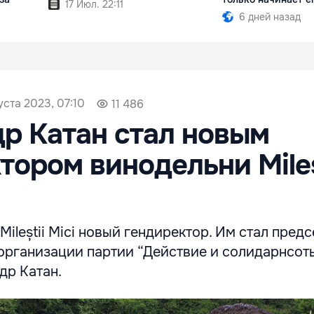
17 Июл. 22:11
6 дней назад
уста 2023, 07:10
11 486
р Катан стал новым
тором винодельни Mileș
Mileștii Mici новый гендиректор. Им стал пред
рганизации партии “Действие и солидарнсоть”
др Катан.