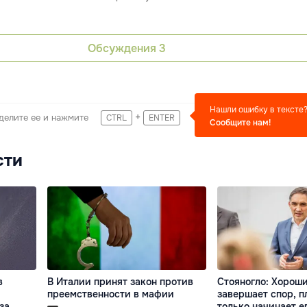
Обсуждения
3
Нашли ошибку в тексте
+
делите ее и нажмите
CTRL
ENTER
Сообщите нам!
сти
в
В Италии принят закон против
Стояногло: Хороши
преемственности в мафии
завершает спор, п
за
только начинает е