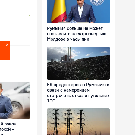
Румыния больше не может
поставлять электроэнергию
Молдове в часы пик
?
ЕК предостерегла Румынию в
связи с намерением
отстрочить отказ от угольных
ТЭС
й закон
лохой -
го