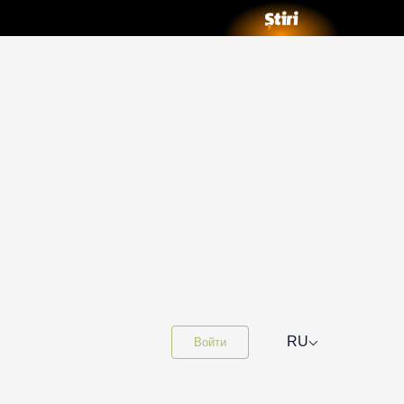
⌵
RU
Войти