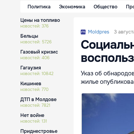
Политика
Экономика
Общество
Пр
Цены на топливо
новостей:
376
3 август
Moldpres
Бельцы
Социаль
новостей:
5726
Газовый кризис
воспольз
новостей:
406
Гагаузия
Указ об обнародов
новостей:
10842
жилье опубликован
Кишинев
новостей:
770
ДТП в Молдове
новостей:
7821
Нет войне
новостей:
131
Приднестровье