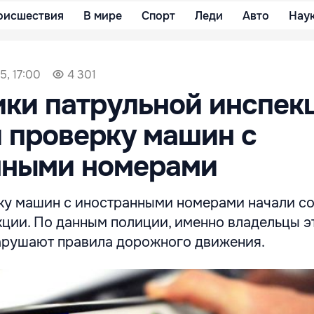
оисшествия
В мире
Спорт
Леди
Авто
Нау
5, 17:00
4 301
ки патрульной инспек
 проверку машин с
нными номерами
у машин с иностранными номерами начали с
ции. По данным полиции, именно владельцы э
арушают правила дорожного движения.