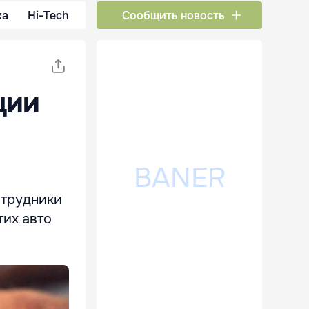
ка
Hi-Tech
Сообщить новость
ции
отрудники
тих авто