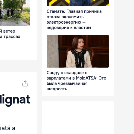
Стамате: Главная причина
отказа экономить
электроэнергию —
недоверие к властям
й ветер
а трассах
Санду о скандале с
зарплатами в MoldATSA: Это
была чрезвычайная
щедрость
dignat
iată a