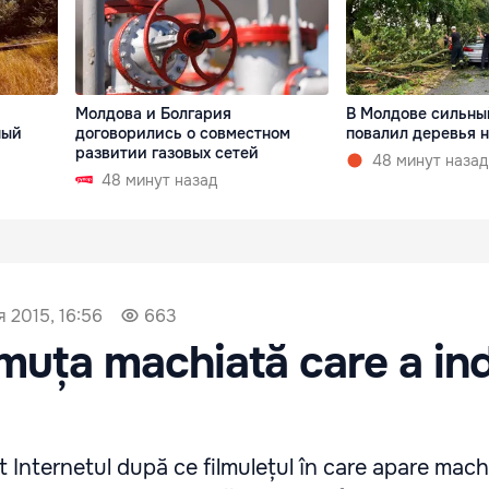
Молдова и Болгария
В Молдове сильны
ный
договорились о совместном
повалил деревья н
развитии газовых сетей
48 минут назад
48 минут назад
 2015, 16:56
663
imuța machiată care a in
 Internetul după ce filmulețul în care apare mach