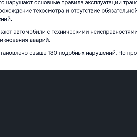
о нарушают основные правила эксплуатации транс
охождение техосмотра и отсутствие обязательной
ений.
зжают автомобили с техническими неисправностями,
никновения аварий.
установлено свыше 180 подобных нарушений. Но пр