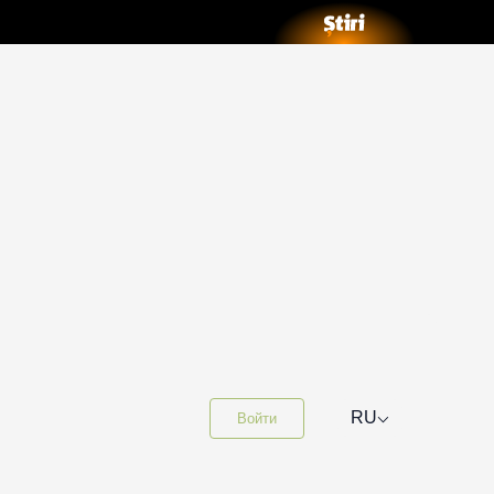
⌵
RU
Войти