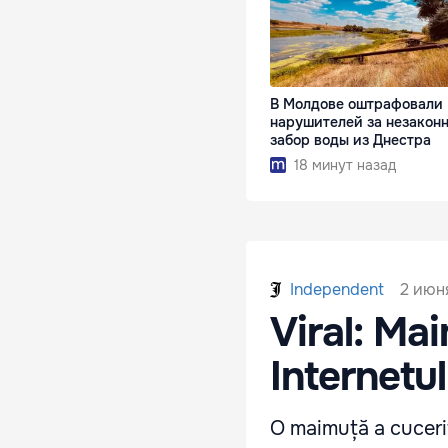
В Молдове оштрафовали
нарушителей за незакон
забор воды из Днестра
18 минут назад
2 июня
Independent
Viral: Ma
Internetul
O maimuță a cucerit