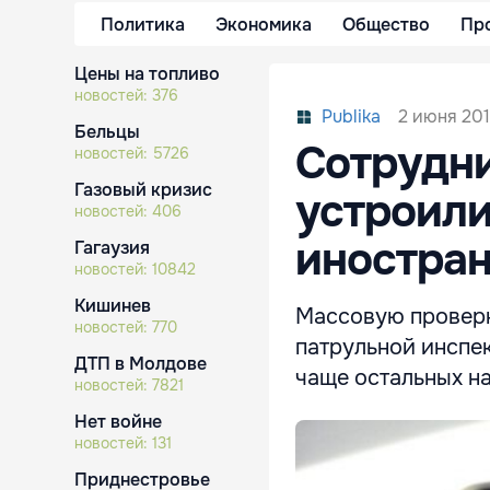
Политика
Экономика
Общество
Пр
Цены на топливо
новостей:
376
2 июня 201
Publika
Бельцы
Сотрудни
новостей:
5726
Газовый кризис
устроили
новостей:
406
иностра
Гагаузия
новостей:
10842
Кишинев
Массовую проверк
новостей:
770
патрульной инспек
ДТП в Молдове
чаще остальных н
новостей:
7821
Нет войне
новостей:
131
Приднестровье