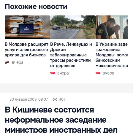
Похожие новости
В Молдове расширят
В Рече, Ленкауцах и
В Украине задер
услуги электронного
Дрокии
гражданина
архива для бизнеса
заблокированные
Молдовы: помогал
трассы расчистили
банковским
вчера
от деревьев
мошенничеством 
Чехии
вчера
вчера
30 января 2009, 08:07
401
В Кишиневе состоится
неформальное заседание
министров иностранных дел