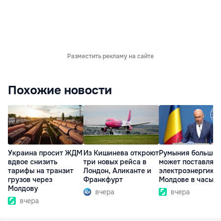
Разместить рекламу на сайте
Похожие новости
Украина просит ЖДМ
Из Кишинева откроют
Румыния больше 
вдвое снизить
три новых рейса в
может поставлять
тарифы на транзит
Лондон, Аликанте и
электроэнергию
грузов через
Франкфурт
Молдове в часы п
Молдову
вчера
вчера
вчера