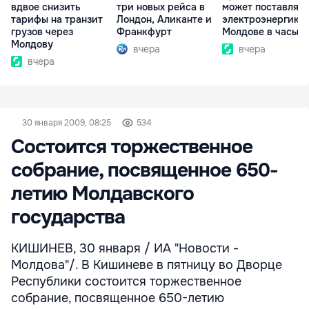
вдвое снизить
три новых рейса в
может поставлять
тарифы на транзит
Лондон, Аликанте и
электроэнергию
грузов через
Франкфурт
Молдове в часы п
Молдову
вчера
вчера
вчера
30 января 2009, 08:25
534
Состоится торжественное
собрание, посвященное 650-
летию Молдавского
государства
КИШИНЕВ, 30 января / ИА "Новости -
Молдова"/. В Кишиневе в пятницу во Дворце
Республики состоится торжественное
собрание, посвященное 650-летию