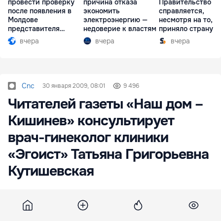
провести проверку
причина отказа
Правительство
после появления в
экономить
справляется,
Молдове
электроэнергию —
несмотря на то, ч
представителя
недоверие к властям
приняло страну в
Южной Осетии
разгар кризиса
вчера
вчера
вчера
Cnc
30 января 2009, 08:01
9 496
Читателей газеты «Наш дом –
Кишинев» консультирует
врач-гинеколог клиники
«Эгоист» Татьяна Григорьевна
Кутишевская
Миома матки и современный подход к
лечению Миома матки – доброкачественная
опухоль, возникающая из гладкомышечных