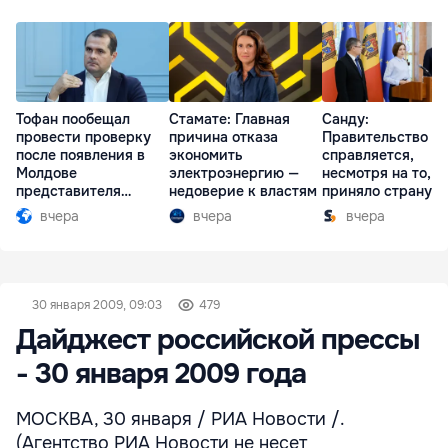
Тофан пообещал
Стамате: Главная
Санду:
провести проверку
причина отказа
Правительство
после появления в
экономить
справляется,
Молдове
электроэнергию —
несмотря на то, ч
представителя
недоверие к властям
приняло страну в
Южной Осетии
разгар кризиса
вчера
вчера
вчера
30 января 2009, 09:03
479
Дайджест российской прессы
- 30 января 2009 года
МОСКВА, 30 января / РИА Новости /.
(Агентство РИА Новости не несет