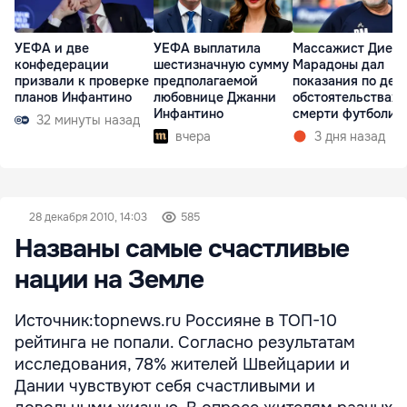
УЕФА и две
УЕФА выплатила
Массажист Диего
конфедерации
шестизначную сумму
Марадоны дал
призвали к проверке
предполагаемой
показания по дел
планов Инфантино
любовнице Джанни
обстоятельствах
Инфантино
смерти футболис
32 минуты назад
вчера
3 дня назад
28 декабря 2010, 14:03
585
Названы самые счастливые
нации на Земле
Источник:topnews.ru Россияне в ТОП-10
рейтинга не попали. Согласно результатам
исследования, 78% жителей Швейцарии и
Дании чувствуют себя счастливыми и