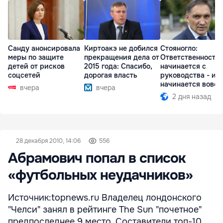
Санду анонсировала
Киртоакэ не добился
Стояногло:
меры по защите
прекращения дела от
Ответственность
детей от рисков
2015 года: Спасибо,
начинается с
соцсетей
дорогая власть
руководства - ил
начинается вовсе
вчера
вчера
2 дня назад
28 декабря 2010, 14:06
556
Абрамович попал в список
«футбольных неудачников»
Источник:topnews.ru Владелец лондонского
"Челси" занял в рейтинге The Sun "почетное"
предпоследнее 9 место. Составители топ-10