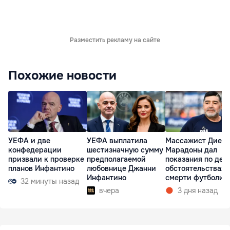
Разместить рекламу на сайте
Похожие новости
УЕФА и две
УЕФА выплатила
Массажист Диего
конфедерации
шестизначную сумму
Марадоны дал
призвали к проверке
предполагаемой
показания по дел
планов Инфантино
любовнице Джанни
обстоятельствах
Инфантино
смерти футболис
32 минуты назад
вчера
3 дня назад