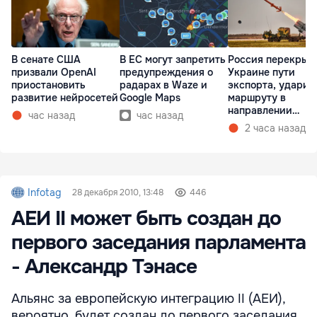
В сенате США
В ЕС могут запретить
Россия перекрыв
призвали OpenAI
предупреждения о
Украине пути
приостановить
радарах в Waze и
экспорта, ударив
развитие нейросетей
Google Maps
маршруту в
направлении
час назад
час назад
Молдовы
2 часа назад
Infotag
28 декабря 2010, 13:48
446
АЕИ II может быть создан до
первого заседания парламента
- Александр Тэнасе
Альянс за европейскую интеграцию II (АЕИ),
вероятно, будет создан до первого заседания